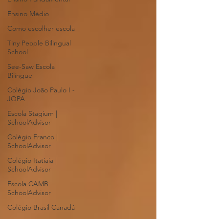
Ensino Médio
Como escolher escola
Tiny People Bilingual
School
See-Saw Escola
Bilíngue
Colégio João Paulo I -
JOPA
Escola Stagium |
SchoolAdvisor
Colégio Franco |
SchoolAdvisor
Colégio Itatiaia |
SchoolAdvisor
Escola CAMB
SchoolAdvisor
Colégio Brasil Canadá