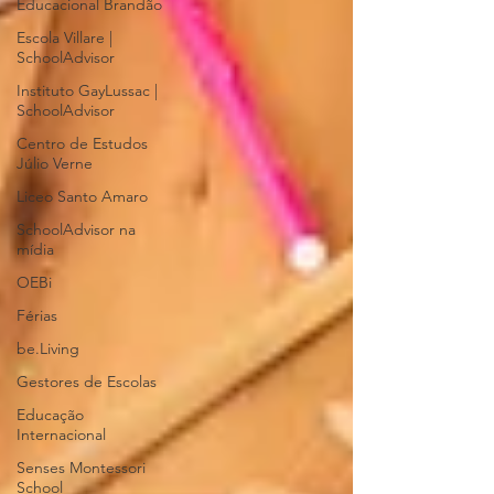
Educacional Brandão
Escola Villare |
SchoolAdvisor
Instituto GayLussac |
SchoolAdvisor
Centro de Estudos
Júlio Verne
Liceo Santo Amaro
SchoolAdvisor na
mídia
OEBi
Férias
be.Living
Gestores de Escolas
Educação
Internacional
Senses Montessori
School