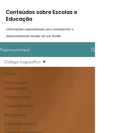
Conteúdos sobre Escolas e
Educação
Informações especializadas para acompanhar o
desenvolvimento escolar da sua família
Página principal
Colégio Logosófico
Todos
Abordagem
pedagógica
Infraestrutura
Corpo Docente
Bilinguismo
Educação Infantil
Ensino Fundamental