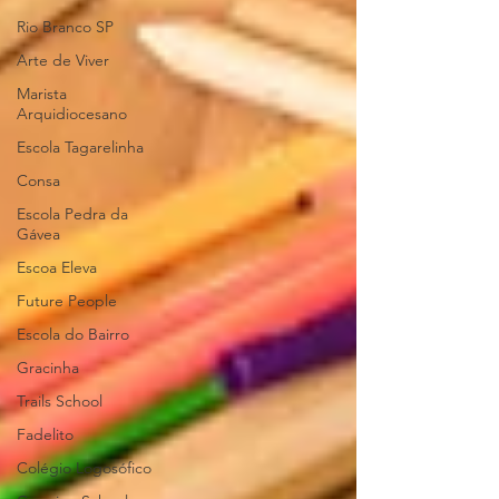
Rio Branco SP
Arte de Viver
Marista
Arquidiocesano
Escola Tagarelinha
Consa
Escola Pedra da
Gávea
Escoa Eleva
Future People
Escola do Bairro
Gracinha
Trails School
Fadelito
Colégio Logosófico