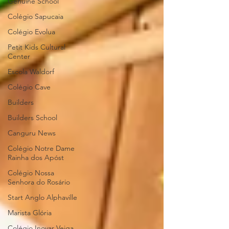
Genuine School
Colégio Sapucaia
Colégio Evolua
Petit Kids Cultural
Center
Escola Waldorf
Colégio Cave
Builders
Builders School
Canguru News
Colégio Notre Dame
Rainha dos Apóst
Colégio Nossa
Senhora do Rosário
Start Anglo Alphaville
Marista Glória
Colégio Inovar Veiga