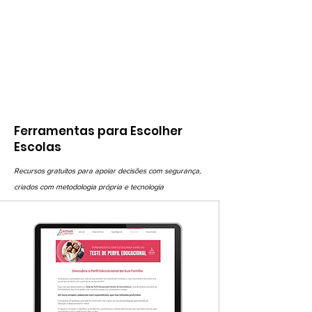
Guia
sobre
escolas
de
Ensino
Médio
Ferramentas para Escolher
Escolas
Recursos gratuitos para apoiar decisões com segurança,
criados com metodologia própria e tecnologia