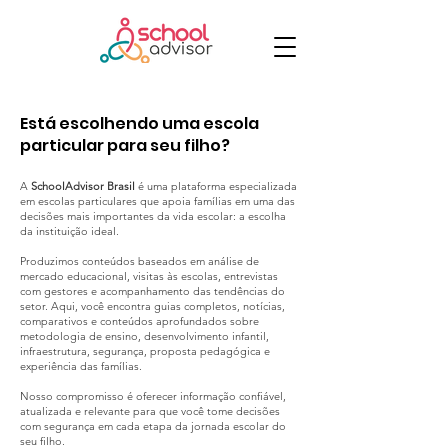
Está escolhendo uma escola
particular para seu filho?
A
SchoolAdvisor Brasil
é uma plataforma especializada
em escolas particulares que apoia famílias em uma das
decisões mais importantes da vida escolar: a escolha
da instituição ideal.
Produzimos conteúdos baseados em análise de
mercado educacional, visitas às escolas, entrevistas
com gestores e acompanhamento das tendências do
setor. Aqui, você encontra guias completos, notícias,
comparativos e conteúdos aprofundados sobre
metodologia de ensino, desenvolvimento infantil,
infraestrutura, segurança, proposta pedagógica e
experiência das famílias.
Nosso compromisso é oferecer informação confiável,
atualizada e relevante para que você tome decisões
com segurança em cada etapa da jornada escolar do
seu filho.