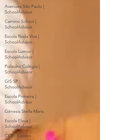
Avenues São Paulo |
SchoolAdvisor
Camino School |
SchoolAdvisor
Escola Roda Viva |
SchoolAdvisor
Escola Lumiar |
SchoolAdvisor
Poliedro Colégio |
SchoolAdvisor
GIS SP |
SchoolAdvisor
Escola Primeira |
SchoolAdvisor
Gênesis Stella Maris
Escola Eleva |
SchoolAdvisor
CEB - Centro