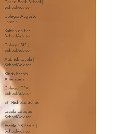
Green Book School |
SchoolAdvisor
Colégio Augusto
Laranja
Rainha da Paz |
SchoolAdvisor
Colégio BIS |
SchoolAdvisor
Aubrick Escola |
SchoolAdvisor
Kindy Escola
Americana
Colégio CPV |
SchoolAdvisor
St. Nicholas School
Escola Eduque |
SchoolAdvisor
Escola AB Sabin |
SchoolAdvisor