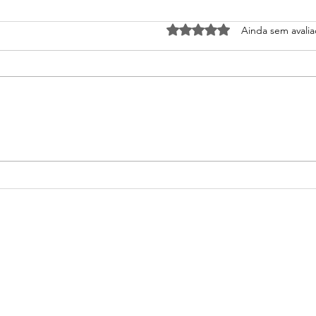
Avaliado com 0 de 5 estrel
Ainda sem avali
E se meu filho não for
Ent
aprovado no Vestibular?
fin
estu