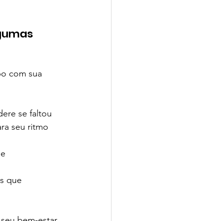
lgumas 
io CPV | SchoolAdvisor
po com sua 
dere se faltou 
ra seu ritmo
isor
de
as que 
 seu bem-estar, 