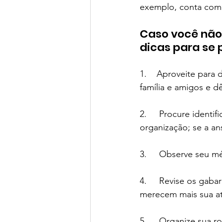
exemplo, conta com 1
Green Book School | SchoolAdvisor
Caso você não 
dicas para se 
Colégio BIS | SchoolAdvisor
A
1.    Aproveite para
família e amigos e 
St. Nicholas School
Escola Ed
2.     Procure identi
organização; se a an
Avenues São Paulo | SchoolAdvisor
3.     Observe seu m
Escola Lumiar | SchoolAdvisor
4.     Revise os gaba
merecem mais sua a
5.     Organize sua 