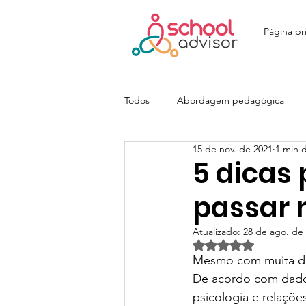
Página pri
Todos
Abordagem pedagógica
15 de nov. de 2021
1 min d
Ensino Fundamental
Ensino M
5 dicas
passar 
Colégio João Paulo I - JOPA
E
Atualizado:
28 de ago. de
Avaliado com NaN d
Mesmo com muita ded
Colégio Itatiaia | SchoolAdvisor
De acordo com dados
psicologia e relaçõe