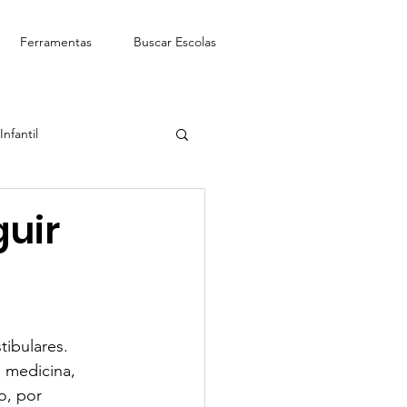
Ferramentas
Buscar Escolas
nfantil
See-Saw Escola Bilíngue
guir
ibulares.
 medicina, 
o, por 