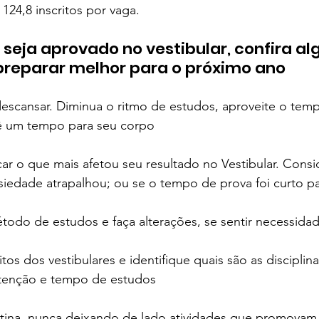
24,8 inscritos por vaga.  
Colégio Augusto Laranja
Rainha da Paz | SchoolAdvisor
seja aprovado no vestibular, confira a
preparar melhor para o próximo ano
ubrick Escola | SchoolAdvisor
Kindy Escola Americana
Colég
 descansar. Diminua o ritmo de estudos, aproveite o tem
dê um tempo para seu corpo
uque | SchoolAdvisor
Escola AB Sabin | SchoolAdvisor
ficar o que mais afetou seu resultado no Vestibular. Consi
siedade atrapalhou; ou se o tempo de prova foi curto pa
Camino School | SchoolAdvisor
Escola Roda Viva | SchoolAdv
étodo de estudos e faça alterações, se sentir necessida
ritos dos vestibulares e identifique quais são as disciplin
tenção e tempo de estudos
rotina, nunca deixando de lado atividades que promovam