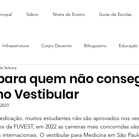
ncipal
Sobre
Níveis de Ensino
Guias de Escolas
Infraestrutura
Corpo Docente
Bilinguismo
Educação I
e leitura
édio
Como escolher escola
Tiny People Bilingual School
 para quem não conse
no Vestibular
scola Stagium | SchoolAdvisor
Colégio Franco | SchoolAdvisor
 2023
e 5 estrelas.
icação, muitos estudantes não são aprovados nos vest
Escola CAMB SchoolAdvisor
Colégio Brasil Canadá
 da FUVEST, em 2022 as carreiras mais concorridas são
s internacionais. O vestibular para Medicina em São Paul