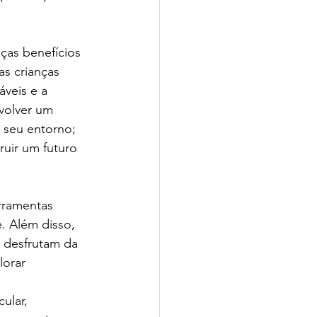
ças benefícios 
io CPV | SchoolAdvisor
s crianças 
áveis e a 
volver um 
 seu entorno; 
ruir um futuro 
isor
rramentas 
 Além disso, 
 desfrutam da 
orar 
ular, 