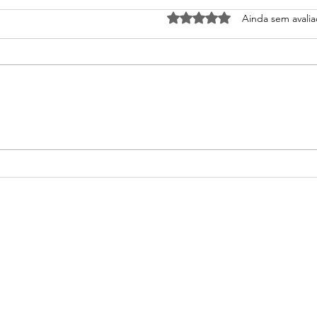
Avaliado com 0 de 5 estrel
Ainda sem avali
O qu
O que á Abordagem
Pikler?