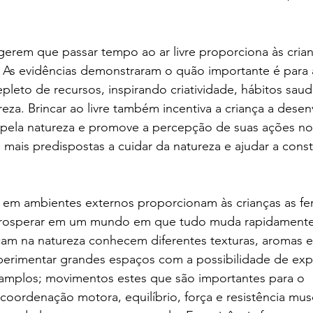
Colégio Augusto Laranja
Rainha da Paz | SchoolAdvisor
erem que passar tempo ao ar livre proporciona às crian
ubrick Escola | SchoolAdvisor
Kindy Escola Americana
Colég
. As evidências demonstraram o quão importante é para a
pleto de recursos, inspirando criatividade, hábitos saud
za. Brincar ao livre também incentiva a criança a desen
uque | SchoolAdvisor
Escola AB Sabin | SchoolAdvisor
pela natureza e promove a percepção de suas ações no
 mais predispostas a cuidar da natureza e ajudar a const
Camino School | SchoolAdvisor
Escola Roda Viva | SchoolAdv
em ambientes externos proporcionam às crianças as fe
prosperar em um mundo em que tudo muda rapidamente.
cam na natureza conhecem diferentes texturas, aromas e
erimentar grandes espaços com a possibilidade de expl
 amplos; movimentos estes que são importantes para o 
oordenação motora, equilíbrio, força e resistência musc