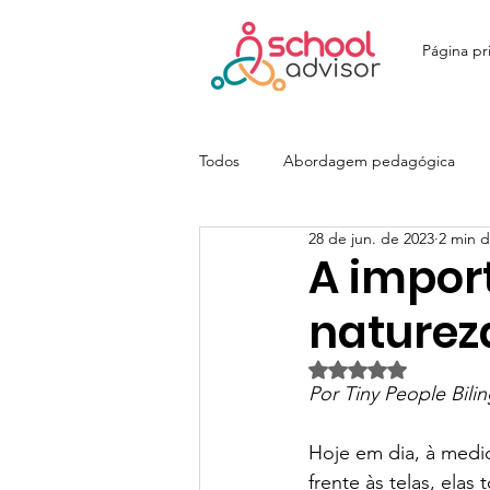
Página pri
Todos
Abordagem pedagógica
28 de jun. de 2023
2 min d
Ensino Fundamental
Ensino M
A impor
naturez
Colégio João Paulo I - JOPA
E
Avaliado com NaN d
Por Tiny People Bilin
Colégio Itatiaia | SchoolAdvisor
Hoje em dia, à medi
frente às telas, ela