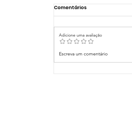
Comentários
Adicione uma avaliação
Você conhece a
Escreva um comentário
abordagem Reggio
Emilia?