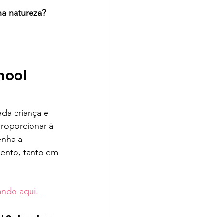
na natureza? 
hool
da criança e 
proporcionar à 
enha a 
ento, tanto em 
ando aqui. 