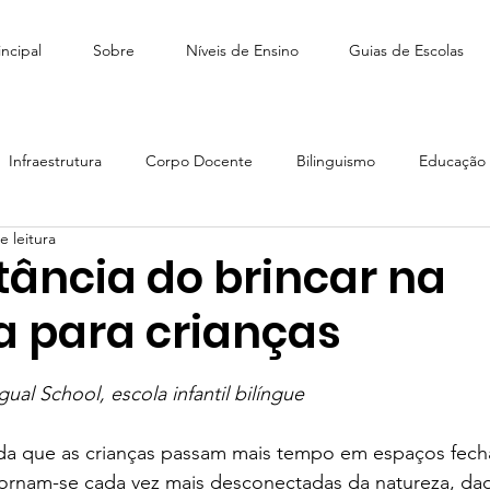
ncipal
Sobre
Níveis de Ensino
Guias de Escolas
Infraestrutura
Corpo Docente
Bilinguismo
Educação I
e leitura
édio
Como escolher escola
Tiny People Bilingual School
tância do brincar na
a para crianças
scola Stagium | SchoolAdvisor
Colégio Franco | SchoolAdvisor
e 5 estrelas.
gual School, escola infantil bilíngue
Escola CAMB SchoolAdvisor
Colégio Brasil Canadá
da que as crianças passam mais tempo em espaços fec
s tornam-se cada vez mais desconectadas da natureza, daq