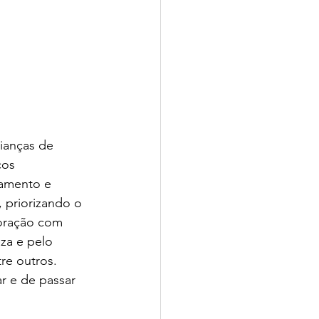
ianças de 
ços 
amento e 
, priorizando o 
oração com 
za e pelo 
re outros. 
r e de passar 