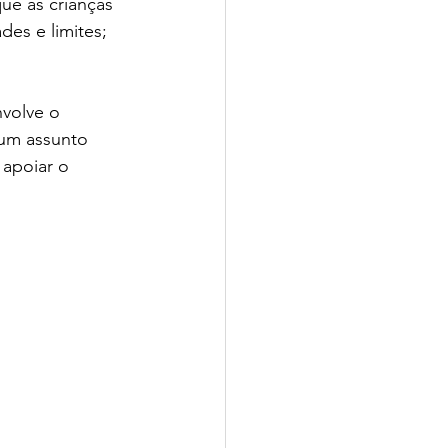
ue as crianças 
es e limites; 
volve o 
um assunto 
 apoiar o 