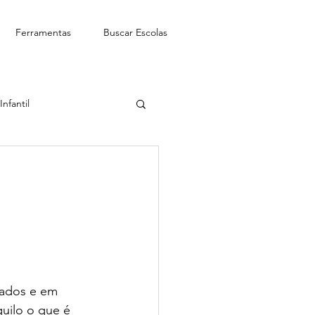
Ferramentas
Buscar Escolas
nfantil
See-Saw Escola Bilíngue
hados e em 
uilo o que é 