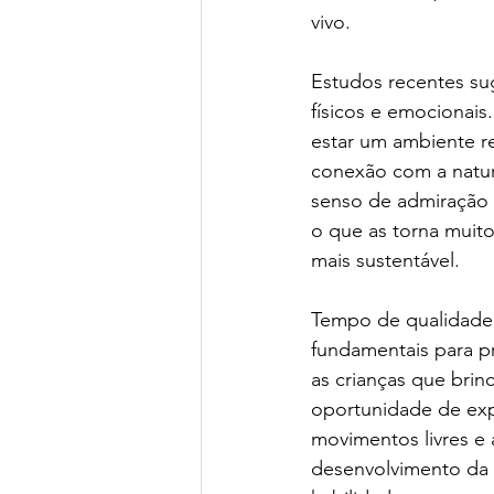
vivo.
Green Book School | SchoolAdvisor
Estudos recentes sug
Colégio BIS | SchoolAdvisor
A
físicos e emocionais
estar um ambiente re
conexão com a nature
St. Nicholas School
Escola Ed
senso de admiração 
o que as torna muito
mais sustentável.
Avenues São Paulo | SchoolAdvisor
Tempo de qualidade 
fundamentais para 
Escola Lumiar | SchoolAdvisor
as crianças que brin
oportunidade de exp
movimentos livres e
desenvolvimento da c