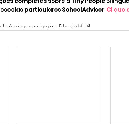
ções completas sobre a Tiny People Bilingua
scolas particulares SchoolAdvisor. 
Clique a
ool
Abordagem pedagógica
Educação Infantil