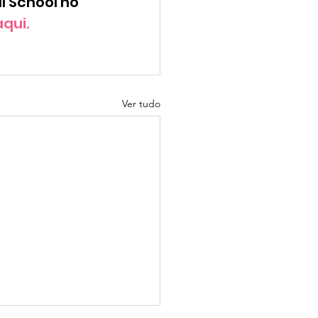
l School no 
qui. 
Ver tudo