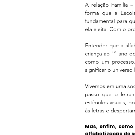
A relação Família 
Green Book School | SchoolAdvisor
forma que a Escola
fundamental para que
ela eleita. Com o pr
Colégio BIS | SchoolAdvisor
A
Entender que a alf
criança ao 1º ano d
St. Nicholas School
Escola Ed
como um processo,
significar o universo 
Avenues São Paulo | SchoolAdvisor
Vivemos em uma soci
passo que o letram
estímulos visuais, p
Escola Lumiar | SchoolAdvisor
às letras e desperta
Mas, enfim, como 
alfabetização de s