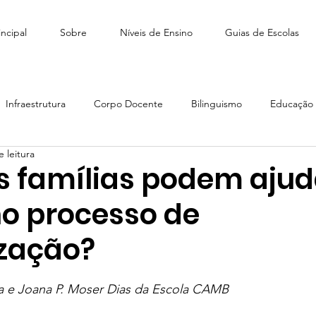
ncipal
Sobre
Níveis de Ensino
Guias de Escolas
Infraestrutura
Corpo Docente
Bilinguismo
Educação I
 leitura
édio
Como escolher escola
Tiny People Bilingual School
 famílias podem ajud
no processo de
scola Stagium | SchoolAdvisor
Colégio Franco | SchoolAdvisor
ização?
e 5 estrelas.
Escola CAMB SchoolAdvisor
Colégio Brasil Canadá
a e Joana P. Moser Dias da Escola CAMB