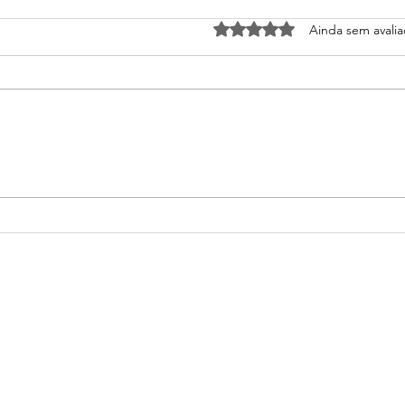
Avaliado com 0 de 5 estrel
Ainda sem avali