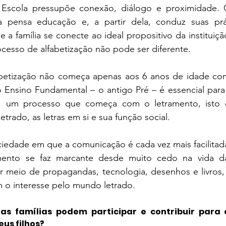
– Escola pressupõe conexão, diálogo e proximidade.
Colégio Augusto Laranja
Rainha da Paz | SchoolAdvisor
 pensa educação e, a partir dela, conduz suas práti
 a família se conecte ao ideal propositivo da instituiçã
ocesso de alfabetização não pode ser diferente.
ubrick Escola | SchoolAdvisor
Kindy Escola Americana
Colég
abetização não começa apenas aos 6 anos de idade co
o Ensino Fundamental – o antigo Pré – é essencial para
uque | SchoolAdvisor
Escola AB Sabin | SchoolAdvisor
 um processo que começa com o letramento, isto é,
letrado, as letras em si e sua função social. 
Camino School | SchoolAdvisor
Escola Roda Viva | SchoolAdv
edade em que a comunicação é cada vez mais facilitada 
ento se faz marcante desde muito cedo na vida das
or meio de propagandas, tecnologia, desenhos e livros, 
m o interesse pelo mundo letrado. 
as famílias podem participar e contribuir para 
eus filhos?