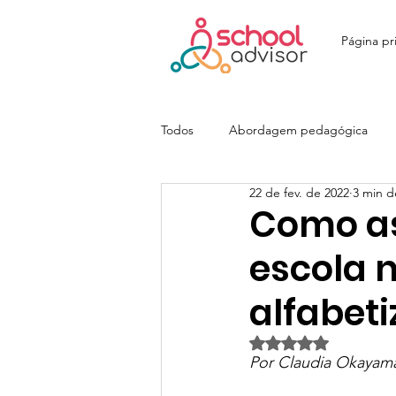
Página pri
Todos
Abordagem pedagógica
22 de fev. de 2022
3 min de
Ensino Fundamental
Ensino M
Como as
escola 
Colégio João Paulo I - JOPA
E
alfabet
Avaliado com NaN d
Colégio Itatiaia | SchoolAdvisor
Por Claudia Okayam