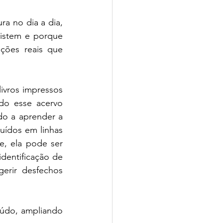
a no dia a dia, 
istem e porque 
ões reais que 
livros impressos 
odo esse acervo 
do a aprender a 
buídos em linhas 
e, ela pode ser 
dentificação de 
erir desfechos 
eúdo, ampliando 