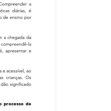
 Compreender a 
cas diárias, é 
o de ensino por 
io CPV | SchoolAdvisor
m a chegada da 
 compreendê-la 
 apresentar e 
isor
e acessível, ao 
 crianças. Os 
dão significado 
o processo de 