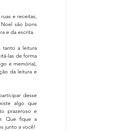
uas e receitas, 
 Noel são bons 
a e da escrita. 
tanto a leitura 
tá-las de forma 
ngo e memória), 
ão da leitura e 
rticipar desse 
iste algo que 
o prazeroso e 
r. Que fique a 
s junto a você!