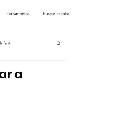
Ferramentas
Buscar Escolas
nfantil
See-Saw Escola Bilíngue
ar a