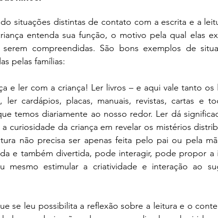
 situações distintas de contato com a escrita e a leitur
criança entenda sua função, o motivo pela qual elas ex
 serem compreendidas. São bons exemplos de situaç
s pelas famílias:
ça e ler com a criança! Ler livros – e aqui vale tanto os 
, ler cardápios, placas, manuais, revistas, cartas e t
que temos diariamente ao nosso redor. Ler dá significa
 a curiosidade da criança em revelar os mistérios distri
itura não precisa ser apenas feita pelo pai ou pela mã
ada e também divertida, pode interagir, pode propor a i
u mesmo estimular a criatividade e interação ao sug
ue se leu possibilita a reflexão sobre a leitura e o cont