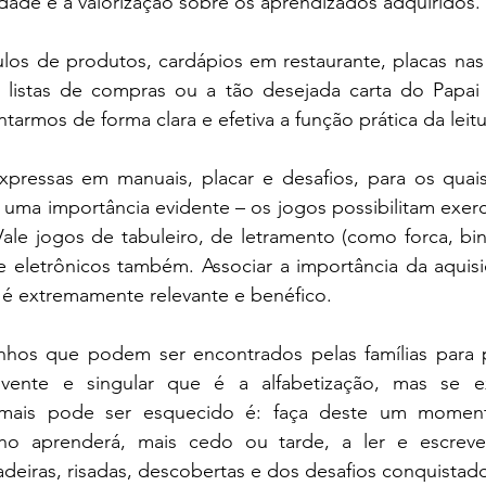
icidade e a valorização sobre os aprendizados adquiridos.
tulos de produtos, cardápios em restaurante, placas nas r
listas de compras ou a tão desejada carta do Papai
armos de forma clara e efetiva a função prática da leitur
xpressas em manuais, placar e desafios, para os quais 
 uma importância evidente – os jogos possibilitam exerci
Vale jogos de tabuleiro, de letramento (como forca, bi
 eletrônicos também. Associar a importância da aquisiç
o é extremamente relevante e benéfico.
hos que podem ser encontrados pelas famílias para pa
vente e singular que é a alfabetização, mas se ex
amais pode ser esquecido é: faça deste um moment
filho aprenderá, mais cedo ou tarde, a ler e escreve
deiras, risadas, descobertas e dos desafios conquistado