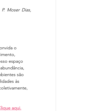
P. Moser Dias, 
onvida o 
imento, 
Nosso espaço 
 abundância, 
bientes são 
lidades às 
 coletivamente, 
lique aqui.