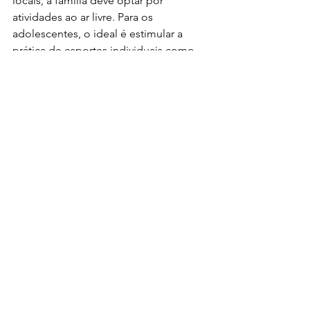
locais, a família deve optar por 
atividades ao ar livre. Para os 
adolescentes, o ideal é estimular a 
prática de esportes individuais como 
corridas de longa e curta distância, 
patinação, passeios de bike, 
caminhadas em trilhas, entre outros.
As dicas são do site  
Desafios da 
Educação
. O artigo completo você lê 
aqui.
imagem: freepik
Férias
Ver tudo
Posts recentes