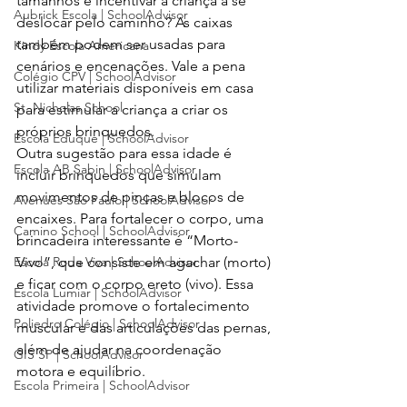
tamanhos e incentivar a criança a se 
Aubrick Escola | SchoolAdvisor
deslocar pelo caminho? As caixas 
também podem ser usadas para 
Kindy Escola Americana
cenários e encenações. Vale a pena 
Colégio CPV | SchoolAdvisor
utilizar materiais disponíveis em casa 
St. Nicholas School
para estimular a criança a criar os 
próprios brinquedos.
Escola Eduque | SchoolAdvisor
Outra sugestão para essa idade é 
Escola AB Sabin | SchoolAdvisor
incluir brinquedos que simulam 
movimentos de pinças e blocos de 
Avenues São Paulo | SchoolAdvisor
encaixes. Para fortalecer o corpo, uma 
Camino School | SchoolAdvisor
brincadeira interessante é “Morto-
Escola Roda Viva | SchoolAdvisor
Vivo”, que consiste em agachar (morto) 
e ficar com o corpo ereto (vivo). Essa 
Escola Lumiar | SchoolAdvisor
atividade promove o fortalecimento 
Poliedro Colégio | SchoolAdvisor
muscular e das articulações das pernas, 
além de ajudar na coordenação 
GIS SP | SchoolAdvisor
motora e equilíbrio.
Escola Primeira | SchoolAdvisor