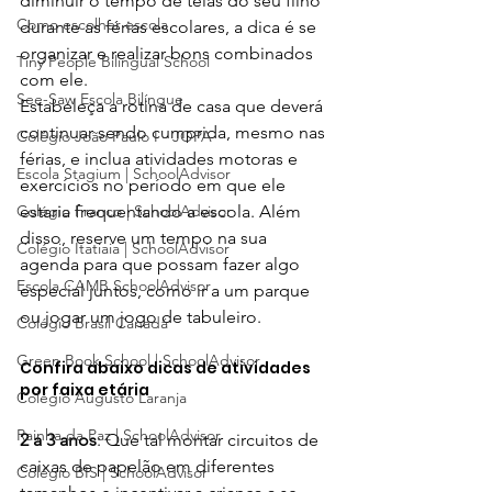
diminuir o tempo de telas do seu filho 
Como escolher escola
durante as férias escolares, a dica é se 
organizar e realizar bons combinados 
Tiny People Bilingual School
com ele. 
See-Saw Escola Bilíngue
Estabeleça a rotina de casa que deverá 
continuar sendo cumprida, mesmo nas 
Colégio João Paulo I - JOPA
férias, e inclua atividades motoras e 
Escola Stagium | SchoolAdvisor
exercícios no período em que ele 
Colégio Franco | SchoolAdvisor
estaria frequentando a escola. Além 
disso, reserve um tempo na sua 
Colégio Itatiaia | SchoolAdvisor
agenda para que possam fazer algo 
Escola CAMB SchoolAdvisor
especial juntos, como ir a um parque 
ou jogar um jogo de tabuleiro.
Colégio Brasil Canadá
Green Book School | SchoolAdvisor
Confira abaixo dicas de atividades 
por faixa etária
Colégio Augusto Laranja
Rainha da Paz | SchoolAdvisor
2 a 3 anos
: Que tal montar circuitos de 
caixas de papelão em diferentes 
Colégio BIS | SchoolAdvisor