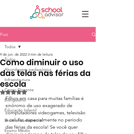
Post
Todos
9 de jun. de 2022
3 min de leitura
Todos
Como diminuir o uso
Abordagem pedagógica
das telas nas férias da
Infraestrutura
escola
Corpo Docente
Avaliado com NaN de 5 estrelas.
Filhos em casa para muitas famílias é 
Bilinguismo
sinônimo de uso exagerado de 
Educação Infantil
computadores videogames, televisão 
e celular, especialmente no período 
Ensino Fundamental
das férias da escola! Se você quer 
Ensino Médio