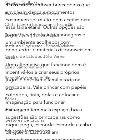
Gênesis Stella Maris
4 a 5 anos
: Promover brincadeiras que 
envolvam dança e movimentos 
Escola Eleva | SchoolAdvisor
costumam ser muito bem aceitas para 
CEB - Centro Educacional Brandão
essa faixa etária. Outras opções são 
jogos que envolvam personagens e 
Escola Villare | SchoolAdvisor
um ambiente acolhedor com 
Instituto GayLussac | SchoolAdvisor
brinquedos e materiais disponíveis em 
Centro de Estudos Júlio Verne
casa.
Uma alternativa que funciona bem é 
Liceo Santo Amaro
incentivá-los a criar seus próprios 
SchoolAdvisor na mídia
jogos e envolver a família toda na 
brincadeira. Vale brincar com papéis 
OEBi
coloridos, tinta, bolas e colocar a 
Férias
imaginação para funcionar.
be.Living
Para quem tem mais espaço, boas 
sugestões são brincadeiras como 
Gestores de Escolas
pique-pega, esconde-esconde e cabo-
Educação Internacional
de-guerra. Elas auxiliam, 
respectivamente, na movimentação 