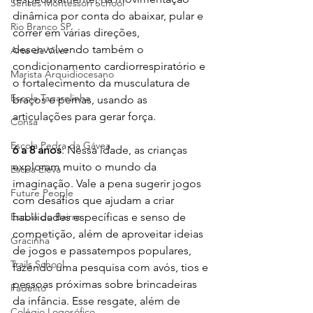
Senses Montessori School
dinâmica por conta do abaixar, pular e 
Rio Branco SP
correr em várias direções, 
desenvolvendo também o 
Arte de Viver
condicionamento cardiorrespiratório e 
Marista Arquidiocesano
o fortalecimento da musculatura de 
Escola Tagarelinha
braços e pernas, usando as 
articulações para gerar força.
Consa
Escola Pedra da Gávea
6 a 8 anos
: Nessa idade, as crianças 
exploram muito o mundo da 
Escoa Eleva
imaginação. Vale a pena sugerir jogos 
Future People
com desafios que ajudam a criar 
Escola do Bairro
habilidades específicas e senso de 
competição, além de aproveitar ideias 
Gracinha
de jogos e passatempos populares, 
Trails School
fazendo uma pesquisa com avós, tios e 
pessoas próximas sobre brincadeiras 
Fadelito
da infância. Esse resgate, além de 
Colégio Logosófico