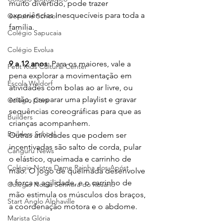
muito divertido, pode trazer 
experiências inesquecíveis para toda a 
Genuine School
família.
Colégio Sapucaia
Colégio Evolua
9 a 12 anos
: Para os maiores, vale a 
Petit Kids Cultural Center
pena explorar a movimentação em 
Escola Waldorf
atividades com bolas ao ar livre, ou 
então, preparar uma playlist e gravar 
Colégio Cave
sequências coreográficas para que as 
Builders
crianças acompanhem.
Builders School
Outras atividades que podem ser 
incentivadas são salto de corda, pular 
Canguru News
o elástico, queimada e carrinho de 
Colégio Notre Dame Rainha dos Apóst
mão. O jogo de queimada desenvolve 
a força e agilidade, e o carrinho de 
Colégio Nossa Senhora do Rosário
mão estimula os músculos dos braços, 
Start Anglo Alphaville
a coordenação motora e o abdome.
Marista Glória