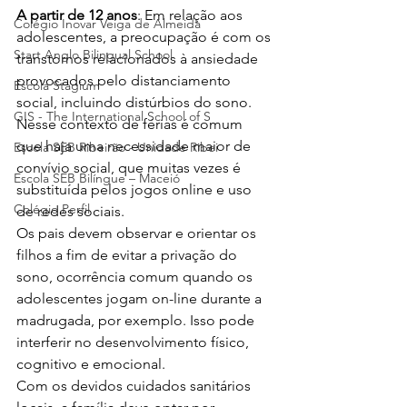
A partir de 12 anos
: Em relação aos 
Colégio Inovar Veiga de Almeida
adolescentes, a preocupação é com os 
Start Anglo Bilingual School
transtornos relacionados à ansiedade 
provocados pelo distanciamento 
Escola Stagium
social, incluindo distúrbios do sono. 
GIS - The International School of S
Nesse contexto de férias é comum 
que haja uma necessidade maior de 
Escola SEB Ribeirão - Unidade Ribei
convívio social, que muitas vezes é 
Escola SEB Bilíngue – Maceió
substituída pelos jogos online e uso 
Colégio Perfil
de redes sociais.
Os pais devem observar e orientar os 
filhos a fim de evitar a privação do 
sono, ocorrência comum quando os 
adolescentes jogam on-line durante a 
madrugada, por exemplo. Isso pode 
interferir no desenvolvimento físico, 
cognitivo e emocional.
Com os devidos cuidados sanitários 