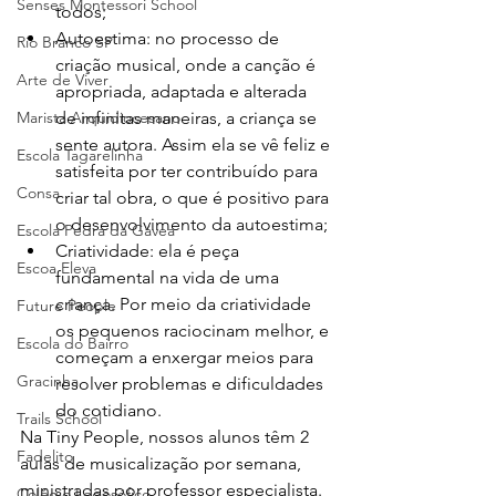
Senses Montessori School
todos;
Autoestima: no processo de 
Rio Branco SP
criação musical, onde a canção é 
Arte de Viver
apropriada, adaptada e alterada 
Marista Arquidiocesano
de infinitas maneiras, a criança se 
sente autora. Assim ela se vê feliz e 
Escola Tagarelinha
satisfeita por ter contribuído para 
Consa
criar tal obra, o que é positivo para 
o desenvolvimento da autoestima;
Escola Pedra da Gávea
Criatividade: ela é peça 
Escoa Eleva
fundamental na vida de uma 
criança. Por meio da criatividade 
Future People
os pequenos raciocinam melhor, e 
Escola do Bairro
começam a enxergar meios para 
Gracinha
resolver problemas e dificuldades 
do cotidiano.
Trails School
Na Tiny People, nossos alunos têm 2 
Fadelito
aulas de musicalização por semana, 
ministradas por professor especialista.
Colégio Logosófico