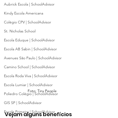
Aubrick Escola | SchoolAdvisor
Kindy Escola Americana
Colégio CPV | SchoolAdvisor
St. Nicholas School
Escola Eduque | SchoolAdvisor
Escola AB Sabin | SchoolAdvisor
Avenues São Paulo | SchoolAdvisor
Camino School | SchoolAdvisor
Escola Roda Viva | SchoolAdvisor
Escola Lumiar | SchoolAdvisor
Foto: Tiny People
Poliedro Colégio | SchoolAdvisor
GIS SP | SchoolAdvisor
Escola Primeira | SchoolAdvisor
Vejam alguns benefícios 