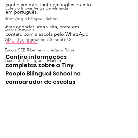
conhecimento, tanto em inglês quanto 
Colégio Inovar Veiga de Almeida
em português. 
Start Anglo Bilingual School
Para agendar uma visita, entre em 
Escola Stagium
contato com a escola pelo WhatsApp 
GIS - The International School of S
clicando aqui. 
Escola SEB Ribeirão - Unidade Ribei
Confira informações 
Escola SEB Bilíngue – Maceió
completas sobre a Tiny 
People Bilingual School no 
comparador de escolas 
particulares SchoolAdvisor. 
Clique aqui. 
Tiny People Bilingual School