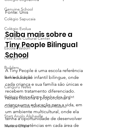
Genuine School
Fonte: Unis
Colégio Sapucaia
Colégio Evolua
Saiba mais sobre a 
Petit Kids Cultural Center
Tiny People Bilingual 
Escola Waldorf
School
Colégio Cave
Builders
A Tiny People é uma escola referência 
Builders School
em educação infantil bilíngue, onde 
cada criança e sua família são únicas e 
Canguru News
recebem tratamento diferenciado. 
Colégio Notre Dame Rainha dos Apóst
Nossa filosofia é proporcionar à 
criança uma educação para a vida, em 
Colégio Nossa Senhora do Rosário
um ambiente multicultural, onde ela 
Start Anglo Alphaville
tenha a oportunidade de desenvolver 
suas competências em cada área de 
Marista Glória