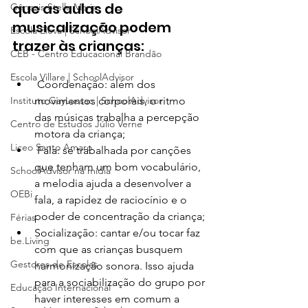
que as aulas de 
Gênesis Stella Maris
musicalização podem 
Escola Eleva | SchoolAdvisor
trazer às crianças:
CEB - Centro Educacional Brandão
Escola Villare | SchoolAdvisor
 Coordenação: além dos 
Instituto GayLussac | SchoolAdvisor
movimentos corporais, o ritmo 
das músicas trabalha a percepção 
Centro de Estudos Júlio Verne
motora da criança;
Liceo Santo Amaro
 Fala: se trabalhada por canções 
que tenham um bom vocabulário, 
SchoolAdvisor na mídia
a melodia ajuda a desenvolver a 
OEBi
fala, a rapidez de raciocínio e o 
poder de concentração da criança;
Férias
Socialização: cantar e/ou tocar faz 
be.Living
com que as crianças busquem 
Gestores de Escolas
harmonização sonora. Isso ajuda 
para a sociabilização do grupo por 
Educação Internacional
haver interesses em comum a 