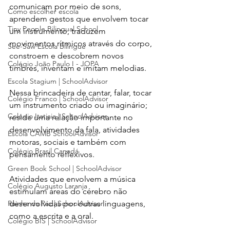
comunicam por meio de sons, 
Como escolher escola
aprendem gestos que envolvem tocar 
Tiny People Bilingual School
um instrumento, traduzem 
movimentos rítmicos através do corpo, 
See-Saw Escola Bilíngue
constroem e descobrem novos 
Colégio João Paulo I - JOPA
timbres, inventam e imitam melodias.
Escola Stagium | SchoolAdvisor
Nessa brincadeira de cantar, falar, tocar 
Colégio Franco | SchoolAdvisor
um instrumento criado ou imaginário; 
Colégio Itatiaia | SchoolAdvisor
reside uma relação importante no 
desenvolvimento da fala, atividades 
Escola CAMB SchoolAdvisor
motoras, sociais e também com 
Colégio Brasil Canadá
pensamento reflexivos.
Green Book School | SchoolAdvisor
Atividades que envolvem a música 
Colégio Augusto Laranja
estimulam áreas do cérebro não 
Rainha da Paz | SchoolAdvisor
desenvolvidas por outras linguagens, 
como a escrita e a oral.
Colégio BIS | SchoolAdvisor