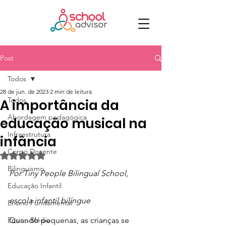
Post
Todos
28 de jun. de 2023
2 min de leitura
Todos
A importância da
Abordagem pedagógica
educação musical na
Infraestrutura
infância
Corpo Docente
Avaliado com NaN de 5 estrelas.
Bilinguismo
Por Tiny People Bilingual School, 
Educação Infantil
escola infantil bilíngue
Ensino Fundamental
Ensino Médio
Quando pequenas, as crianças se 