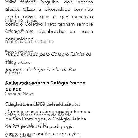
para termos orgulho dos nossos 
alunos! Que a diversidade continue 
Genuine School
sendo nossa guia e que iniciativas 
Colégio Sapucaia
como o Coletivo Preto tenham sempre 
Colégio Evolua
espaço para desabrochar em nossa 
comunidade.
Petit Kids Cultural Center
Escola Waldorf
Artigo enviado pelo Colégio Rainha da 
Paz
Colégio Cave
Imagens: Colégio Rainha da Paz
Builders
Saiba mais sobre o Colégio Rainha 
Builders School
da Paz
Canguru News
Fundado em 1950 pelas Irmãs 
Colégio Notre Dame Rainha dos Apóst
Dominicanas da Congregação Romana 
Colégio Nossa Senhora do Rosário
de São Domingos, o Colégio Rainha 
Start Anglo Alphaville
da Paz prioriza uma pedagogia 
baseada no respeito, cooperação, 
Marista Glória