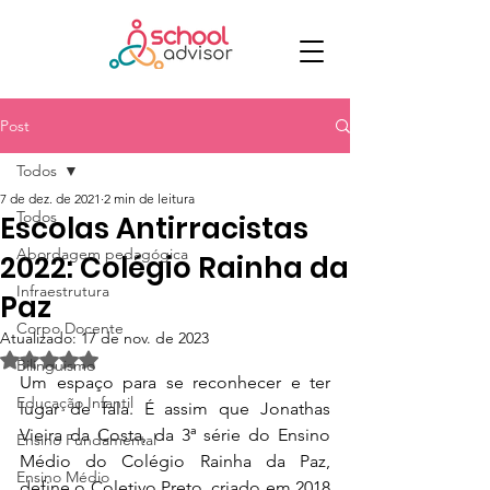
Post
Todos
7 de dez. de 2021
2 min de leitura
Todos
Escolas Antirracistas
Abordagem pedagógica
2022: Colégio Rainha da
Infraestrutura
Paz
Corpo Docente
Atualizado:
17 de nov. de 2023
Avaliado com NaN de 5 estrelas.
Bilinguismo
Um espaço para se reconhecer e ter 
Educação Infantil
lugar de fala. É assim que Jonathas 
Vieira da Costa, da 3ª série do Ensino 
Ensino Fundamental
Médio do Colégio Rainha da Paz, 
Ensino Médio
define o Coletivo Preto, criado em 2018 