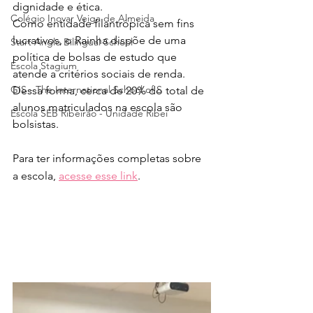
dignidade e ética. 
Colégio Inovar Veiga de Almeida
Como entidade filantrópica sem fins 
lucrativos, o Rainha dispõe de uma 
Start Anglo Bilingual School
política de bolsas de estudo que 
Escola Stagium
atende a critérios sociais de renda. 
GIS - The International School of S
Dessa forma, cerca de 20% do total de 
alunos matriculados na escola são 
Escola SEB Ribeirão - Unidade Ribei
bolsistas.
Para ter informações completas sobre 
a escola, 
acesse esse link
.