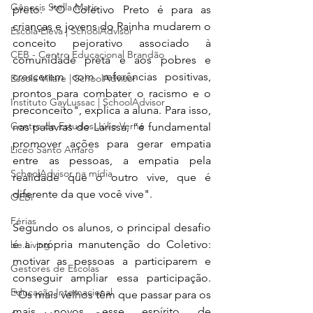
Gênesis Stella Maris
preto. “O Coletivo Preto é para as 
crianças e jovens do Rainha mudarem o 
Escola Eleva | SchoolAdvisor
conceito pejorativo associado à 
CEB - Centro Educacional Brandão
comunidade preta e aos pobres e 
crescerem com referências positivas, 
Escola Villare | SchoolAdvisor
prontos para combater o racismo e o 
Instituto GayLussac | SchoolAdvisor
preconceito", explica a aluna. Para isso, 
Centro de Estudos Júlio Verne
nas palavras de Larissa, “é fundamental 
promover ações para gerar empatia 
Liceo Santo Amaro
entre as pessoas, a empatia pela 
SchoolAdvisor na mídia
realidade que o outro vive, que é 
diferente da que você vive".
OEBi
Férias
Segundo os alunos, o principal desafio 
é a própria manutenção do Coletivo: 
be.Living
motivar as pessoas a participarem e 
Gestores de Escolas
conseguir ampliar essa participação. 
Educação Internacional
"Os mais velhos têm que passar para os 
mais novos esse espírito de 