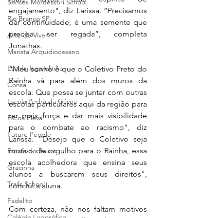
Senses Montessori School
engajamento", diz Larissa. “Precisamos 
Rio Branco SP
dar continuidade, é uma semente que 
precisa ser regada”, completa 
Arte de Viver
Jonathas.
Marista Arquidiocesano
Escola Tagarelinha
“Meu sonho é que o Coletivo Preto do 
Rainha vá para além dos muros da 
Consa
escola. Que possa se juntar com outras 
Escola Pedra da Gávea
escolas particulares aqui da região para 
ter mais força e dar mais visibilidade 
Escoa Eleva
para o combate ao racismo", diz 
Future People
Larissa. “Desejo que o Coletivo seja 
motivo de orgulho para o Rainha, essa 
Escola do Bairro
escola acolhedora que ensina seus 
Gracinha
alunos a buscarem seus direitos", 
Trails School
conclui a aluna. 
Fadelito
Com certeza, não nos faltam motivos 
Colégio Logosófico