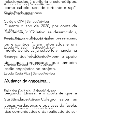
relacionados à periferia e estereótipos, 
Aubrick Escola | SchoolAdvisor
como cabelo, uso de turbante e rap”, 
Kindy Escola Americana
conta Jonathas.
Colégio CPV | SchoolAdvisor
Durante o ano de 2020, por conta da 
St. Nicholas School
pandemia, o Coletivo se desarticulou, 
mas com a volta das aulas presenciais, 
Escola Eduque | SchoolAdvisor
os encontros foram retomados e um 
Escola AB Sabin | SchoolAdvisor
monte de ideias já estão fervilhando na 
Avenues São Paulo | SchoolAdvisor
cabeça dos estudantes, com o apoio 
de alguns professores que também 
Camino School | SchoolAdvisor
estão engajados no projeto. 
Escola Roda Viva | SchoolAdvisor
Mudança de conceitos
Escola Lumiar | SchoolAdvisor
Poliedro Colégio | SchoolAdvisor
Segundo Larissa, é importante que a 
comunidade do Colégio saiba as 
GIS SP | SchoolAdvisor
coisas verdadeiras e positivas da favela, 
Escola Primeira | SchoolAdvisor
das comunidades e da realidade de ser 