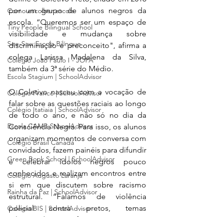
por um grupo de alunos negros da 
Como escolher escola
escola. “Queremos ser um espaço de 
Tiny People Bilingual School
visibilidade e mudança sobre 
See-Saw Escola Bilíngue
discriminação e preconceito", afirma a 
colega Larissa Madalena da Silva, 
Colégio João Paulo I - JOPA
também da 3ª série do Médio.
Escola Stagium | SchoolAdvisor
O Coletivo nasceu com a vocação de 
Colégio Franco | SchoolAdvisor
falar sobre as questões raciais ao longo 
Colégio Itatiaia | SchoolAdvisor
de todo o ano, e não só no dia da 
Escola CAMB SchoolAdvisor
Consciência Negra. Para isso, os alunos 
organizam momentos de conversa com 
Colégio Brasil Canadá
convidados, fazem painéis para difundir 
Green Book School | SchoolAdvisor
e celebrar ídolos negros pouco 
conhecidos e realizam encontros entre 
Colégio Augusto Laranja
si em que discutem sobre racismo 
Rainha da Paz | SchoolAdvisor
estrutural. “Falamos de violência 
policial contra pretos, temas 
Colégio BIS | SchoolAdvisor