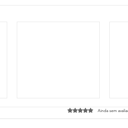
Avaliado com 0 de 5 estrel
Ainda sem avali