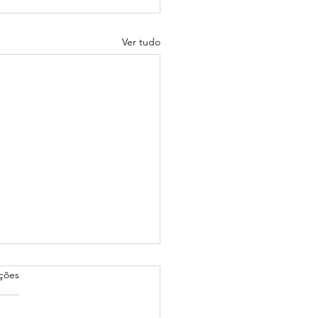
Ver tudo
as.
ações