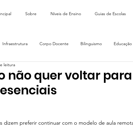
ncipal
Sobre
Níveis de Ensino
Guias de Escolas
Infraestrutura
Corpo Docente
Bilinguismo
Educação I
e leitura
édio
Como escolher escola
Tiny People Bilingual School
o não quer voltar para
resenciais
scola Stagium | SchoolAdvisor
Colégio Franco | SchoolAdvisor
e 5 estrelas.
Escola CAMB SchoolAdvisor
Colégio Brasil Canadá
as dizem preferir continuar com o modelo de aula remota