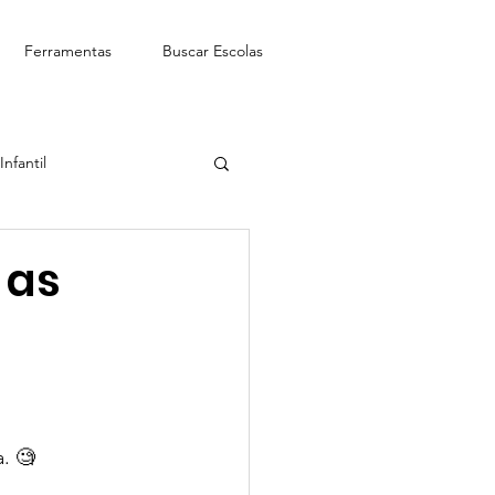
Ferramentas
Buscar Escolas
nfantil
See-Saw Escola Bilíngue
 as
. 🧐