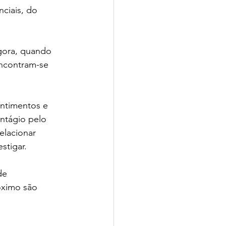
nciais, do 
io CPV | SchoolAdvisor
gora, quando 
encontram-se 
entimentos e 
ntágio pelo 
isor
elacionar 
stigar.
de 
́ximo são 