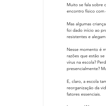
Muito se fala sobre o
Green Book School | SchoolAdvisor
encontro físico com
Colégio BIS | SchoolAdvisor
A
Mas algumas crianç
foi dado início ao p
resistentes e alegam
St. Nicholas School
Escola Ed
Nesse momento é mui
razões que estão se
Avenues São Paulo | SchoolAdvisor
vírus na escola? Per
presencialmente? Mui
Escola Lumiar | SchoolAdvisor
E, claro, a escola t
reorganização da vi
fatores essenciais.