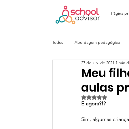
Página pri
Todos
Abordagem pedagógica
27 de jun. de 2021
1 min d
Ensino Fundamental
Ensino M
Meu filh
aulas p
Colégio João Paulo I - JOPA
E
Avaliado com NaN d
E agora?!?
Colégio Itatiaia | SchoolAdvisor
Sim, algumas crianç