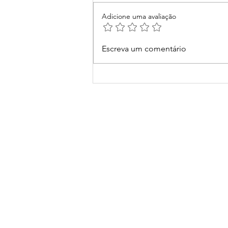
Adicione uma avaliação
Carta aos pais.
Escreva um comentário