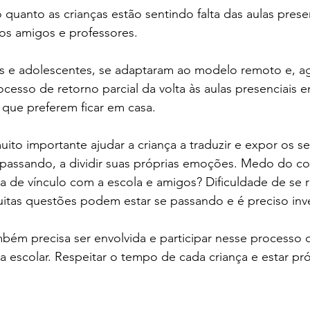
 quanto as crianças estão sentindo falta das aulas prese
Colégio Augusto Laranja
Rainha da Paz | SchoolAdvisor
 os amigos e professores.
ubrick Escola | SchoolAdvisor
Kindy Escola Americana
Colég
as e adolescentes, se adaptaram ao modelo remoto e, a
rocesso de retorno parcial da volta às aulas presenciais 
 que preferem ficar em casa.
uque | SchoolAdvisor
Escola AB Sabin | SchoolAdvisor
to importante ajudar a criança a traduzir e expor os s
 passando, a dividir suas próprias emoções. Medo do co
Camino School | SchoolAdvisor
Escola Roda Viva | SchoolAdv
da de vínculo com a escola e amigos? Dificuldade de se r
tas questões podem estar se passando e é preciso inve
ambém precisa ser envolvida e participar nesse processo 
da escolar. Respeitar o tempo de cada criança e estar pro