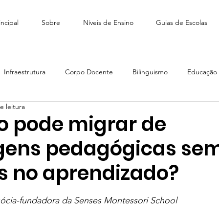
ncipal
Sobre
Níveis de Ensino
Guias de Escolas
Infraestrutura
Corpo Docente
Bilinguismo
Educação I
e leitura
édio
Como escolher escola
Tiny People Bilingual School
ho pode migrar de
ens pedagógicas sem
scola Stagium | SchoolAdvisor
Colégio Franco | SchoolAdvisor
os no aprendizado?
e 5 estrelas.
Escola CAMB SchoolAdvisor
Colégio Brasil Canadá
sócia-fundadora da Senses Montessori School