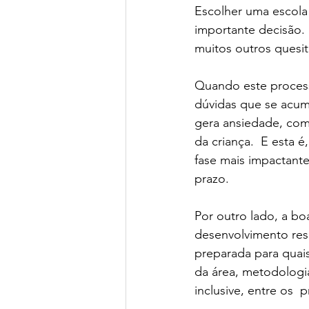
Escolher uma escola
Green Book School | SchoolAdvisor
importante decisão. 
muitos outros quesit
Colégio BIS | SchoolAdvisor
A
Quando este process
dúvidas que se acum
gera ansiedade, como
St. Nicholas School
Escola Ed
da criança.  E esta é
fase mais impactante
prazo. 
Avenues São Paulo | SchoolAdvisor
Por outro lado, a bo
desenvolvimento resp
Escola Lumiar | SchoolAdvisor
preparada para quai
da área, metodologi
inclusive, entre os  