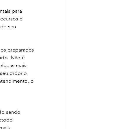
tais para 
recursos é 
 do seu 
duos preparados 
rto. Não é 
 etapas mais 
 seu próprio 
ntendimento, o 
 
não sendo 
étodo 
mais 