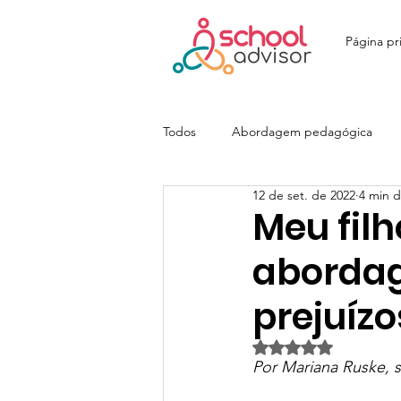
Página pri
Todos
Abordagem pedagógica
12 de set. de 2022
4 min d
Ensino Fundamental
Ensino M
Meu fil
abordag
Colégio João Paulo I - JOPA
E
prejuíz
Avaliado com NaN d
Colégio Itatiaia | SchoolAdvisor
Por Mariana Ruske, 