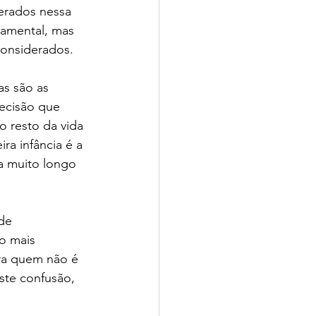
erados nessa 
damental, mas 
considerados. 
io CPV | SchoolAdvisor
s são as 
ecisão que 
 resto da vida 
ra infância é a 
a muito longo 
isor
de 
o mais 
ra quem não é 
ste confusão, 