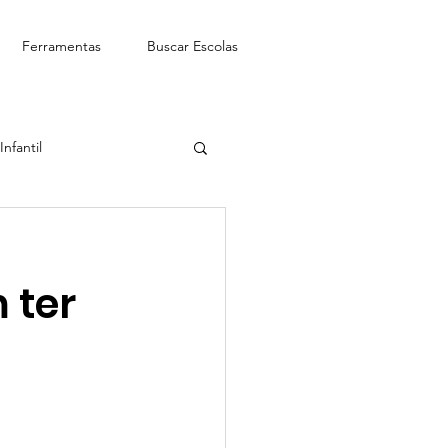
Ferramentas
Buscar Escolas
nfantil
See-Saw Escola Bilíngue
 ter