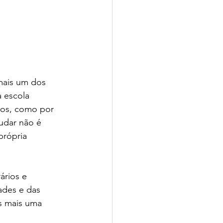
mais um dos 
 escola 
tos, como por 
udar não é 
própria 
ários e 
ades e das 
s mais uma 