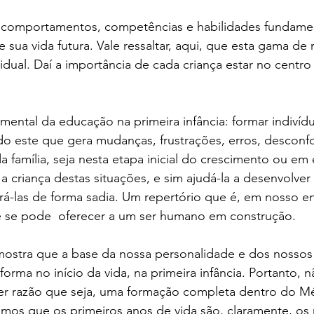
r comportamentos, competências e habilidades fundamen
 sua vida futura. Vale ressaltar, aqui, que esta gama de 
idual. Daí a importância de cada criança estar no centro
mental da educação na primeira infância: formar indiví
 este que gera mudanças, frustrações, erros, desconfo
a família, seja nesta etapa inicial do crescimento ou em
a criança destas situações, e sim ajudá-la a desenvolver
rá-las de forma sadia. Um repertório que é, em nosso e
 se pode  oferecer a um ser humano em construção.  
mostra que a base da nossa personalidade e dos nossos
rma no início da vida, na primeira infância. Portanto, 
uer razão que seja, uma formação completa dentro do M
mos que os primeiros anos de vida são, claramente, os 