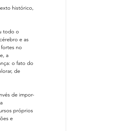
xto histórico, 
u todo o 
érebro e as 
fortes no 
e, a 
nça: o fato do 
lorar, de 
invés de impor-
a 
ursos próprios 
ões e 