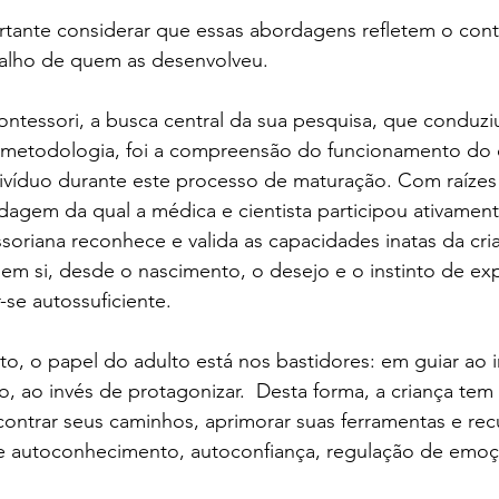
tante considerar que essas abordagens refletem o conte
alho de quem as desenvolveu.   
ntessori, a busca central da sua pesquisa, que conduzi
metodologia, foi a compreensão do funcionamento do c
ivíduo durante este processo de maturação. Com raízes 
dagem da qual a médica e cientista participou ativament
riana reconhece e valida as capacidades inatas da cria
em si, desde o nascimento, o desejo e o instinto de exp
-se autossuficiente. 
o, o papel do adulto está nos bastidores: em guiar ao 
o, ao invés de protagonizar.  Desta forma, a criança tem 
ontrar seus caminhos, aprimorar suas ferramentas e rec
 autoconhecimento, autoconfiança, regulação de emoç