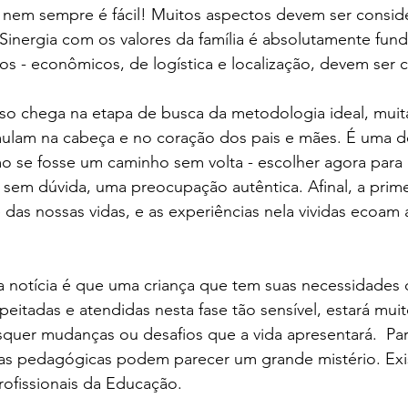
 nem sempre é fácil! Muitos aspectos devem ser consid
Colégio Augusto Laranja
Rainha da Paz | SchoolAdvisor
Sinergia com os valores da família é absolutamente fun
os - econômicos, de logística e localização, devem ser 
ubrick Escola | SchoolAdvisor
Kindy Escola Americana
Colég
o chega na etapa de busca da metodologia ideal, muita
ulam na cabeça e no coração dos pais e mães. É uma d
 se fosse um caminho sem volta - escolher agora para o
uque | SchoolAdvisor
Escola AB Sabin | SchoolAdvisor
, sem dúvida, uma preocupação autêntica. Afinal, a primei
 das nossas vidas, e as experiências nela vividas ecoam 
Camino School | SchoolAdvisor
Escola Roda Viva | SchoolAdv
a notícia é que uma criança que tem suas necessidades 
eitadas e atendidas nesta fase tão sensível, estará muit
squer mudanças ou desafios que a vida apresentará.  Pa
as pedagógicas podem parecer um grande mistério. Exi
profissionais da Educação. 