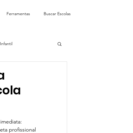
Ferramentas
Buscar Escolas
nfantil
See-Saw Escola Bilíngue
a
cola
imediata: 
eta profissional 