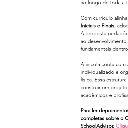
ao longo de toda a tr
Com currículo alinha
Iniciais e Finais
, ado
A proposta pedagógi
ao desenvolvimento 
fundamentais dentro
A escola conta com 
individualizado e or
física. Essa estrutu
construir um projeto
acadêmicos e profiss
Para ler depoimentos
completas sobre o 
C
SchoolAdvisor.
 Cliqu