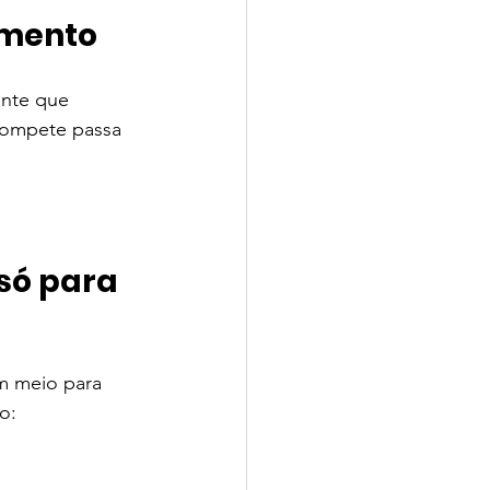
amento
ente que 
compete passa 
só para 
m meio para 
o: