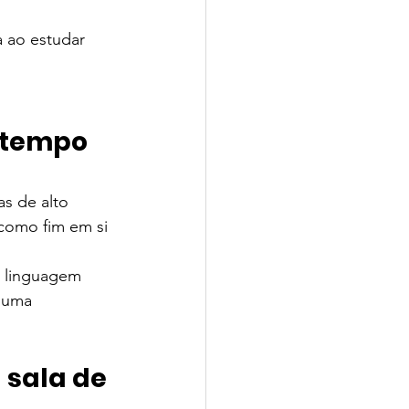
 ao estudar 
io CPV | SchoolAdvisor
 tempo 
s de alto 
como fim em si 
isor
r linguagem 
 uma 
 sala de 