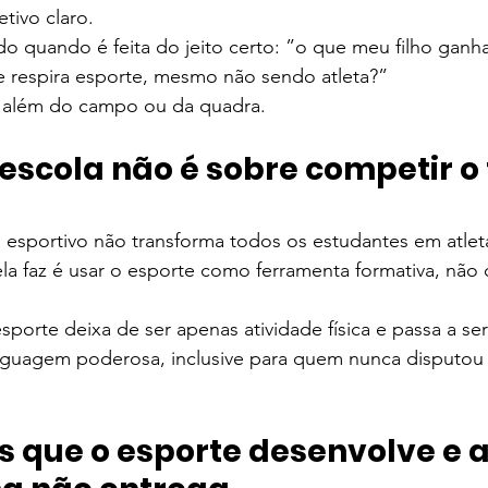
tivo claro.
Colégio Augusto Laranja
Rainha da Paz | SchoolAdvisor
 quando é feita do jeito certo: ”o que meu filho ganha
respira esporte, mesmo não sendo atleta?”
o além do campo ou da quadra.
ubrick Escola | SchoolAdvisor
Kindy Escola Americana
Colég
 escola não é sobre competir o
uque | SchoolAdvisor
Escola AB Sabin | SchoolAdvisor
esportivo não transforma todos os estudantes em atleta
a faz é usar o esporte como ferramenta formativa, não 
Camino School | SchoolAdvisor
Escola Roda Viva | SchoolAdv
esporte deixa de ser apenas atividade física e passa a se
nguagem poderosa, inclusive para quem nunca disputou
 que o esporte desenvolve e a