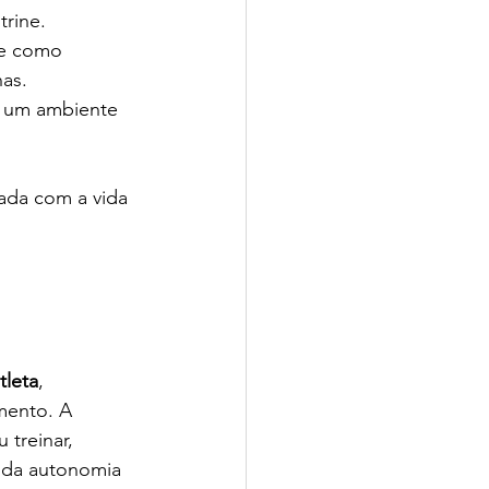
rine. 
te como 
as.
a um ambiente 
 
ada com a vida 
tleta
, 
mento. A 
 treinar, 
o da autonomia 