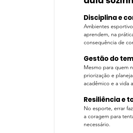
aula sozin
Disciplina e 
Ambientes esportivos
aprendem, na prátic
consequência de con
Gestão do te
Mesmo para quem não
priorização e plane
acadêmico e a vida a
Resiliência e t
No esporte, errar fa
a coragem para tenta
necessário.