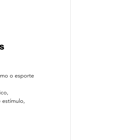
s 
omo o esporte 
co, 
 estímulo, 