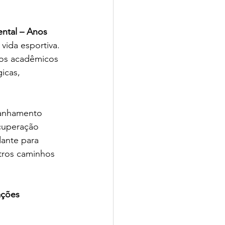
ntal – Anos 
ida esportiva. 
dos acadêmicos 
icas, 
anhamento 
ecuperação 
dante para 
tros caminhos 
ações 