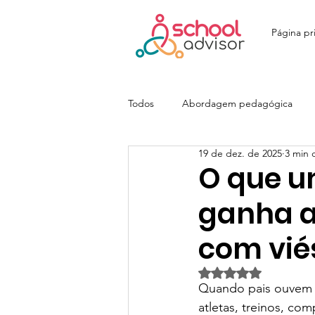
Página pri
Todos
Abordagem pedagógica
19 de dez. de 2025
3 min d
Ensino Fundamental
Ensino M
O que u
ganha a
Colégio João Paulo I - JOPA
E
com vié
Avaliado com NaN d
Colégio Itatiaia | SchoolAdvisor
Quando pais ouvem “
atletas, treinos, com