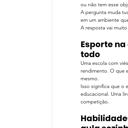
ou não tem esse obje
Green Book School | SchoolAdvisor
A pergunta muda tudo
em um ambiente que 
A resposta vai muit
Colégio BIS | SchoolAdvisor
A
Esporte na
St. Nicholas School
Escola Ed
todo
Uma escola com viés 
rendimento. O que el
Avenues São Paulo | SchoolAdvisor
mesmo.
Isso significa que o 
educacional. Uma li
Escola Lumiar | SchoolAdvisor
competição.
Habilidades