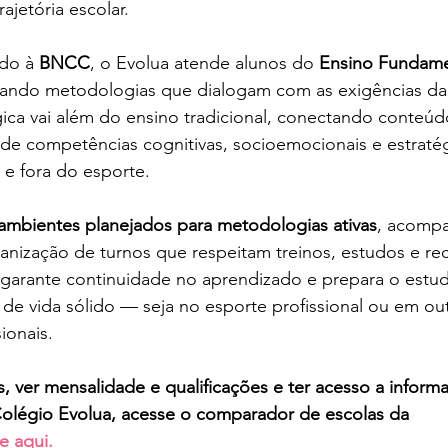
ajetória escolar.
do à 
BNCC
, o Evolua atende alunos do 
Ensino Fundame
tando metodologias que dialogam com as exigências da v
ca vai além do ensino tradicional, conectando conteú
de competências cognitivas, socioemocionais e estratég
 e fora do esporte.
ambientes planejados para metodologias ativas
, acomp
ganização de turnos que respeitam treinos, estudos e r
ra garante continuidade no aprendizado e prepara o estu
 de vida sólido — seja no esporte profissional ou em ou
ionais.
, ver mensalidade e qualificações e ter acesso a inform
olégio Evolua
, acesse o comparador de escolas da 
e aqui.