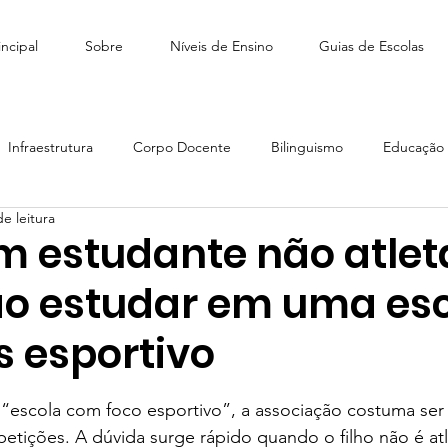
ncipal
Sobre
Níveis de Ensino
Guias de Escolas
Infraestrutura
Corpo Docente
Bilinguismo
Educação I
e leitura
édio
Como escolher escola
Tiny People Bilingual School
m estudante não atlet
o estudar em uma es
scola Stagium | SchoolAdvisor
Colégio Franco | SchoolAdvisor
s esportivo
e 5 estrelas.
Escola CAMB SchoolAdvisor
Colégio Brasil Canadá
escola com foco esportivo”, a associação costuma ser 
petições. A dúvida surge rápido quando o filho não é atl