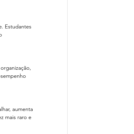
e. Estudantes 
o 
organização, 
desempenho 
lhar, aumenta 
z mais raro e 