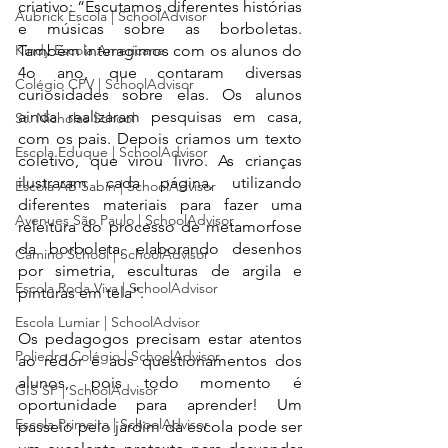
criativo: “Escutamos diferentes histórias 
Aubrick Escola | SchoolAdvisor
e músicas sobre as borboletas. 
Kindy Escola Americana
Também interagimos com os alunos do 
4o ano, que contaram diversas 
Colégio CPV | SchoolAdvisor
curiosidades sobre elas. Os alunos 
ainda realizaram pesquisas em casa, 
St. Nicholas School
com os pais. Depois criamos um texto 
Escola Eduque | SchoolAdvisor
coletivo, que virou livro. As crianças 
ilustraram cada página, utilizando 
Escola AB Sabin | SchoolAdvisor
diferentes materiais para fazer uma 
Avenues São Paulo | SchoolAdvisor
releitura do processo de metamorfose 
da borboleta, elaborando desenhos 
Camino School | SchoolAdvisor
por simetria, esculturas de argila e 
Escola Roda Viva | SchoolAdvisor
pinturas em tela”. 
Escola Lumiar | SchoolAdvisor
Os pedagogos precisam estar atentos 
Poliedro Colégio | SchoolAdvisor
ao redor e aos questionamentos dos 
alunos, pois todo momento é 
GIS SP | SchoolAdvisor
oportunidade para aprender! Um 
Escola Primeira | SchoolAdvisor
passeio pelo jardim da escola pode ser 