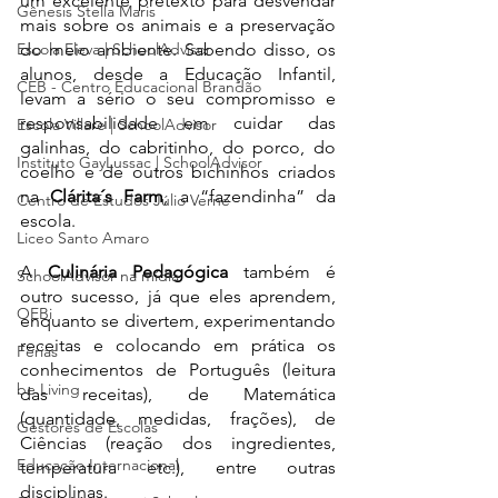
um excelente pretexto para desvendar 
Gênesis Stella Maris
mais sobre os animais e a preservação 
Escola Eleva | SchoolAdvisor
do meio ambiente. Sabendo disso, os 
alunos, desde a Educação Infantil, 
CEB - Centro Educacional Brandão
levam a sério o seu compromisso e 
responsabilidade em cuidar das 
Escola Villare | SchoolAdvisor
galinhas, do cabritinho, do porco, do 
Instituto GayLussac | SchoolAdvisor
coelho e de outros bichinhos criados 
na 
Clárita´s Farm
, a “fazendinha” da 
Centro de Estudos Júlio Verne
escola.  
Liceo Santo Amaro
A 
Culinária Pedagógica
 também é 
SchoolAdvisor na mídia
outro sucesso, já que eles aprendem, 
OEBi
enquanto se divertem, experimentando 
receitas e colocando em prática os 
Férias
conhecimentos de Português (leitura 
be.Living
das receitas), de Matemática 
(quantidade, medidas, frações), de 
Gestores de Escolas
Ciências (reação dos ingredientes, 
Educação Internacional
temperatura etc.), entre outras 
disciplinas. 