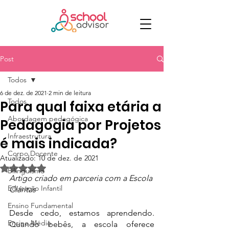
Post
Todos
6 de dez. de 2021
2 min de leitura
Todos
Para qual faixa etária a
Abordagem pedagógica
Pedagogia por Projetos
Infraestrutura
é mais indicada?
Corpo Docente
Atualizado:
10 de dez. de 2021
Avaliado com NaN de 5 estrelas.
Bilinguismo
Artigo criado em parceria com a Escola 
Educação Infantil
Cláritas
Ensino Fundamental
Desde cedo, estamos aprendendo. 
Ensino Médio
Quando bebês, a escola oferece 