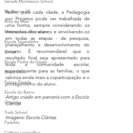
Senses Montessori School
Rio Branco SP
Assim, para cada idade, a Pedagogia 
por Projetos pode ser trabalhada de 
Arte de Viver
uma forma, sempre considerando os 
Marista Arquidiocesano
interesses dos alunos e envolvendo-os 
em todas as etapas - de pesquisa, 
Escola Tagarelinha
planejamento e desenvolvimento do 
projeto. É recomendável que o 
Consa
resultado final seja apresentado para 
Escola Pedra da Gávea
toda a comunidade escolar, 
especialmente para as famílias, o que 
Escoa Eleva
valoriza ainda mais a coparticipação e o 
Future People
protagonismo do aluno. 
Escola do Bairro
Artigo criado em parceria com a Escola 
Gracinha
Cláritas
Trails School
Imagens: Escola Cláritas
Fadelito
Colégio Logosófico