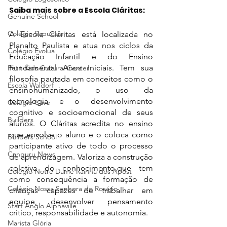
Saiba mais sobre a Escola Cláritas:
Genuine School
Colégio Sapucaia
A Escola Cláritas está localizada no 
Planalto Paulista e atua nos ciclos da 
Colégio Evolua
Educação Infantil e do Ensino 
Fundamental Anos Iniciais. Tem sua 
Petit Kids Cultural Center
filosofia pautada em conceitos como o 
Escola Waldorf
ensinohumanizado, o uso da 
tecnologia e o desenvolvimento 
Colégio Cave
cognitivo e socioemocional de seus 
Builders
alunos. O Cláritas acredita no ensino 
que envolve o aluno e o coloca como 
Builders School
participante ativo de todo o processo 
Canguru News
de aprendizagem. Valoriza a construção 
coletiva do conhecimento,que tem 
Colégio Notre Dame Rainha dos Apóst
como consequência a formação de 
Colégio Nossa Senhora do Rosário
crianças capazes de trabalhar em 
equipe, desenvolver pensamento 
Start Anglo Alphaville
crítico, responsabilidade e autonomia. 
Marista Glória