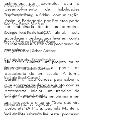
estímulos, por exemplo, para o 
Como escolher escola
desenvolvimento de habilidades 
Tiny People Bilingual School
psicomotoras e de comunicação. 
Assim, a Pedagogia por Projetos pode 
See-Saw Escola Bilíngue
ser trabalhada desde os primeiros 
passos da criança, afinal, esta 
Colégio João Paulo I - JOPA
abordagem pedagógica leva em conta 
Escola Stagium | SchoolAdvisor
os interesses e o ritmo de progresso de 
cada aluno.
Colégio Franco | SchoolAdvisor
Colégio Itatiaia | SchoolAdvisor
Na Escola Cláritas, um projeto muito 
interessante surgiu a partir da 
Escola CAMB SchoolAdvisor
descoberta de um casulo. A turma 
Colégio Brasil Canadá
(Jardim 1) ficou curiosa para saber o 
que aconteceria depois e, junto com as 
Green Book School | SchoolAdvisor
professoras, iniciou um trabalho de 
Colégio Augusto Laranja
pesquisa que resultou em vídeos e em 
um livro sobre o tema: “Será que vira 
Rainha da Paz | SchoolAdvisor
borboleta”?A Profa. Gabriela Monteiro 
Colégio BIS | SchoolAdvisor
nos conta como foi este processo 