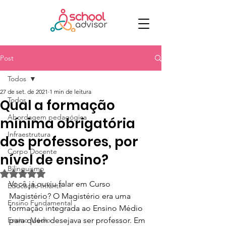
Post
Todos
27 de set. de 2021
1 min de leitura
Todos
Qual a formação
Abordagem pedagógica
mínima obrigatória
Infraestrutura
dos professores, por
Corpo Docente
nível de ensino?
Bilinguismo
Avaliado com NaN de 5 estrelas.
Você já ouviu falar em Curso 
Educação Infantil
Magistério? O Magistério era uma 
Ensino Fundamental
formação integrada ao Ensino Médio 
Ensino Médio
para quem desejava ser professor. Em 