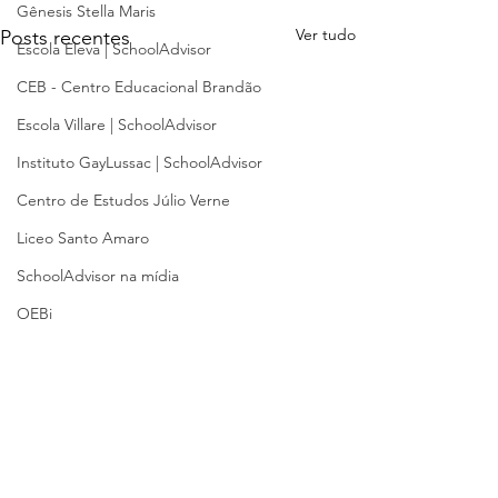
Gênesis Stella Maris
Ver tudo
Posts recentes
Escola Eleva | SchoolAdvisor
CEB - Centro Educacional Brandão
Escola Villare | SchoolAdvisor
Instituto GayLussac | SchoolAdvisor
Centro de Estudos Júlio Verne
Liceo Santo Amaro
SchoolAdvisor na mídia
OEBi
Férias
be.Living
Gestores de Escolas
Comentários
0.0 / 5 (0)
Educação Internacional