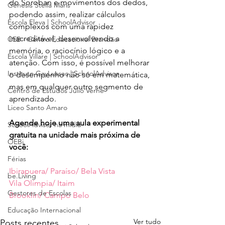
do Soroban e movimentos dos dedos, 
Gênesis Stella Maris
podendo assim, realizar cálculos 
Escola Eleva | SchoolAdvisor
complexos com uma rapidez 
inacreditável, desenvolvendo a 
CEB - Centro Educacional Brandão
memória, o raciocínio lógico e a 
Escola Villare | SchoolAdvisor
atenção. Com isso, é possível melhorar 
Instituto GayLussac | SchoolAdvisor
o desempenho não só em matemática, 
mas em qualquer outro segmento de 
Centro de Estudos Júlio Verne
aprendizado.
Liceo Santo Amaro
Agende hoje uma aula experimental 
SchoolAdvisor na mídia
gratuita na unidade mais próxima de 
OEBi
você:
Férias
Ibirapuera/ Paraíso/ Bela Vista
be.Living
Vila Olímpia/ Itaim
Gestores de Escolas
Brooklin/ Campo Belo
Educação Internacional
Ver tudo
Posts recentes