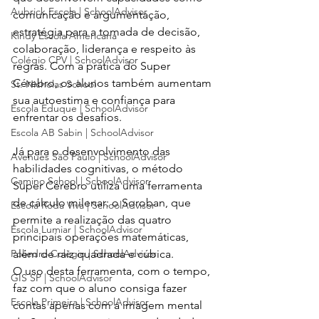
Aubrick Escola | SchoolAdvisor
comunicação e argumentação, 
estratégia para a tomada de decisão, 
Kindy Escola Americana
colaboração, liderança e respeito às 
Colégio CPV | SchoolAdvisor
regras. Com a prática do Super 
Cérebro, os alunos também aumentam 
St. Nicholas School
sua autoestima e confiança para 
Escola Eduque | SchoolAdvisor
enfrentar os desafios.
Escola AB Sabin | SchoolAdvisor
Já para o desenvolvimento das 
Avenues São Paulo | SchoolAdvisor
habilidades cognitivas, o método 
Camino School | SchoolAdvisor
Super Cérebro utiliza uma ferramenta 
de cálculo milenar: o Soroban, que 
Escola Roda Viva | SchoolAdvisor
permite a realização das quatro 
Escola Lumiar | SchoolAdvisor
principais operações matemáticas, 
Poliedro Colégio | SchoolAdvisor
além de raiz quadrada e cúbica.
O uso desta ferramenta, com o tempo, 
GIS SP | SchoolAdvisor
faz com que o aluno consiga fazer 
Escola Primeira | SchoolAdvisor
contas apenas com a imagem mental 