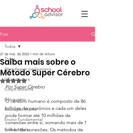
Post
Todos
27 de mai. de 2022
1 min de leitura
Todos
Saiba mais sobre o
Abordagem pedagógica
Método Super Cérebro
Infraestrutura
Avaliado com NaN de 5 estrelas.
Por Super Cérebro
Corpo Docente
Bilinguismo
O cérebro humano é composto de 86 
bilhões de neurônios e cada um deles 
Educação Infantil
pode formar até 10 milhões de 
Ensino Fundamental
conexões entre si, somando mais de 1 
Ensino Médio
trilhão de conexões. Os métodos de 