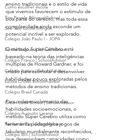
ensino tradicionais e o estilo de vida 
Como escolher escola
que vivemos favorecem o estímulo de 
Tiny People Bilingual School
boa parte do cérebro, mas toda essa 
complexidade ainda esconde um 
See-Saw Escola Bilíngue
potencial incrível a ser explorado. 
Colégio João Paulo I - JOPA
O método Super Cérebro está 
Escola Stagium | SchoolAdvisor
baseado na teoria das inteligências 
Colégio Franco | SchoolAdvisor
múltiplas de Howard Gardner, e foi 
Colégio Itatiaia | SchoolAdvisor
criado para estimular e desenvolver 
habilidades pouco expl
oradas pelos 
Escola CAMB SchoolAdvisor
métodos de ensino tradicionais.
Colégio Brasil Canadá
Para o desenvolvimento das 
Green Book School | SchoolAdvisor
habilidades socioemocionais, o 
Colégio Augusto Laranja
método Super Cérebro utiliza como 
Rainha da Paz | SchoolAdvisor
ferramenta pedagógica jogos de 
tabuleiro mundialmente reconhecidos, 
Colégio BIS | SchoolAdvisor
que desenvolvem capacidades como 