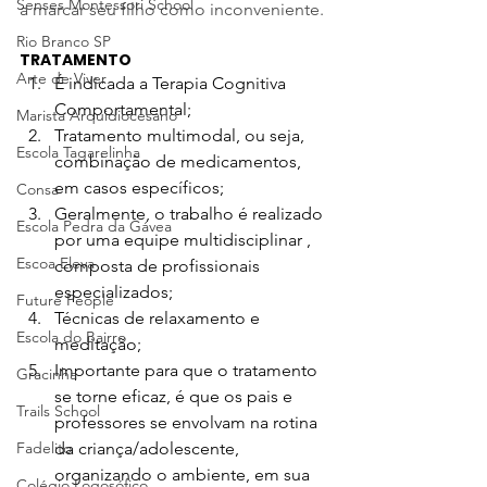
Senses Montessori School
a marcar seu filho como inconveniente.
Rio Branco SP
TRATAMENTO
Arte de Viver
É indicada a Terapia Cognitiva 
Comportamental;
Marista Arquidiocesano
Tratamento multimodal, ou seja, 
Escola Tagarelinha
combinação de medicamentos, 
em casos específicos;
Consa
Geralmente, o trabalho é realizado 
Escola Pedra da Gávea
por uma equipe multidisciplinar , 
Escoa Eleva
composta de profissionais 
especializados;
Future People
Técnicas de relaxamento e 
Escola do Bairro
meditação;
Importante para que o tratamento 
Gracinha
se torne eficaz, é que os pais e 
Trails School
professores se envolvam na rotina 
Fadelito
da criança/adolescente, 
organizando o ambiente, em sua 
Colégio Logosófico