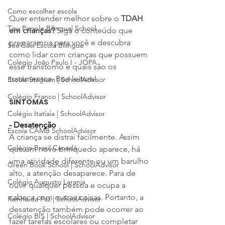
Como escolher escola
Quer entender melhor sobre o 
TDAH 
Tiny People Bilingual School
em crianças?
 Siga o conteúdo que 
preparamos para você e descubra 
See-Saw Escola Bilíngue
como lidar com crianças que possuem 
Colégio João Paulo I - JOPA
esse transtorno e quais são os 
tratamentos. Boa leitura!
Escola Stagium | SchoolAdvisor
Colégio Franco | SchoolAdvisor
SINTOMAS
Colégio Itatiaia | SchoolAdvisor
- Desatenção
Escola CAMB SchoolAdvisor
A criança se distrai facilmente. Assim 
Colégio Brasil Canadá
que um novo brinquedo aparece, há 
uma atividade diferente ou um barulho 
Green Book School | SchoolAdvisor
alto, a atenção desaparece. Para de 
Colégio Augusto Laranja
ouvir qualquer pessoa e ocupa a 
cabeça com outras coisas. Portanto, a 
Rainha da Paz | SchoolAdvisor
desatenção também pode ocorrer ao 
Colégio BIS | SchoolAdvisor
fazer tarefas escolares ou completar 