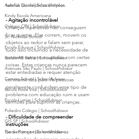
Aubrick Escola | SchoolAdvisor
tarefas domésticas simples.
Kindy Escola Americana
- Agitação incontrolável
Colégio CPV | SchoolAdvisor
Crianças hiperativas não conseguem 
ficar quietas. Elas correm, movem os 
St. Nicholas School
objetos ao redor e falam sem parar, 
Escola Eduque | SchoolAdvisor
tudo isso incluindo a necessidade de 
estarem sempre ocupadas com certas 
Escola AB Sabin | SchoolAdvisor
coisas. Estas crianças nunca parecem 
Avenues São Paulo | SchoolAdvisor
estar entediadas e requer atenção 
Camino School | SchoolAdvisor
constante dos pais. As pessoas 
geralmente confundem esse tipo de 
Escola Roda Viva | SchoolAdvisor
problema com educação ruim e usam 
Escola Lumiar | SchoolAdvisor
sermões para suprimir as crianças.  
Poliedro Colégio | SchoolAdvisor
- Dificuldade de compreender 
GIS SP | SchoolAdvisor
instruções
Escola Primeira | SchoolAdvisor
Se a criança não entender as 