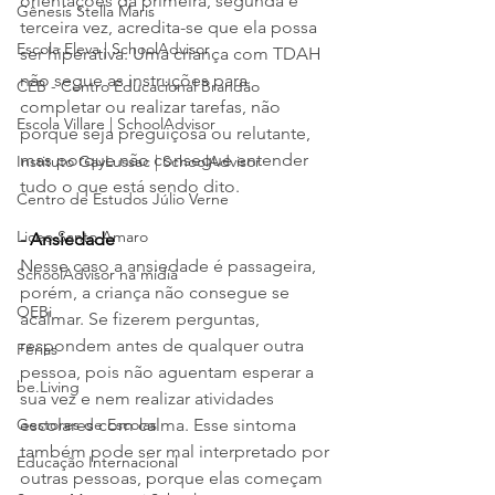
orientações da primeira, segunda e 
Gênesis Stella Maris
terceira vez, acredita-se que ela possa 
Escola Eleva | SchoolAdvisor
ser hiperativa. Uma criança com TDAH 
não segue as instruções para 
CEB - Centro Educacional Brandão
completar ou realizar tarefas, não 
Escola Villare | SchoolAdvisor
porque seja preguiçosa ou relutante, 
mas porque não consegue entender 
Instituto GayLussac | SchoolAdvisor
tudo o que está sendo dito.
Centro de Estudos Júlio Verne
Liceo Santo Amaro
- Ansiedade
Nesse caso a ansiedade é passageira, 
SchoolAdvisor na mídia
porém, a criança não consegue se 
OEBi
acalmar. Se fizerem perguntas, 
respondem antes de qualquer outra 
Férias
pessoa, pois não aguentam esperar a 
be.Living
sua vez e nem realizar atividades 
Gestores de Escolas
escolares com calma. Esse sintoma 
também pode ser mal interpretado por 
Educação Internacional
outras pessoas, porque elas começam 