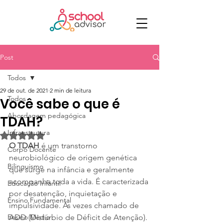
Post
Todos
29 de out. de 2021
2 min de leitura
Todos
Você sabe o que é
Abordagem pedagógica
TDAH?
Infraestrutura
Avaliado com NaN de 5 estrelas.
O TDAH 
é um transtorno 
Corpo Docente
neurobiológico de origem genética 
Bilinguismo
que surge na infância e geralmente 
acompanha toda a vida. É caracterizada 
Educação Infantil
por desatenção, inquietação e 
Ensino Fundamental
impulsividade. Às vezes chamado de 
Ensino Médio
ADD (Distúrbio de Déficit de Atenção).