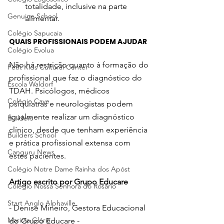
totalidade, inclusive na parte 
Genuine School
alimentar.
Colégio Sapucaia
QUAIS PROFISSIONAIS PODEM AJUDAR
Colégio Evolua
Não há restrição quanto à formação do 
Petit Kids Cultural Center
profissional que faz o diagnóstico do 
Escola Waldorf
TDAH. Psicólogos, médicos 
Colégio Cave
psiquiatras e neurologistas podem 
igualmente realizar um diagnóstico 
Builders
clínico, desde que tenham experiência 
Builders School
e prática profissional extensa com 
Canguru News
estes pacientes.
Colégio Notre Dame Rainha dos Apóst
Artigo escrito por Grupo Educare
Colégio Nossa Senhora do Rosário
Start Anglo Alphaville
- Denise Mineiro, Gestora Educacional 
Marista Glória
do Grupo Educare -  