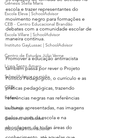
Gênesis Stella Maris
escola e trazer representantes do 
Escola Eleva | SchoolAdvisor
movimento negro para formações e 
CEB - Centro Educacional Brandão
debates com a comunidade escolar de 
Escola Villare | SchoolAdvisor
maneira contínua. 
Instituto GayLussac | SchoolAdvisor
Centro de Estudos Júlio Verne
Promover a educação antirracista 
Liceo Santo Amaro
também passa por rever o Projeto 
SchoolAdvisor na mídia
Político Pedagógico, o currículo e as 
OEBi
práticas pedagógicas, trazendo 
Férias
referências negras nas referências 
cultura
is apresentadas, nas imagens 
be.Living
pelos murais da escola e na 
Gestores de Escolas
abordagem de todas áreas do 
Educação Internacional
conhecimento, até aquelas que 