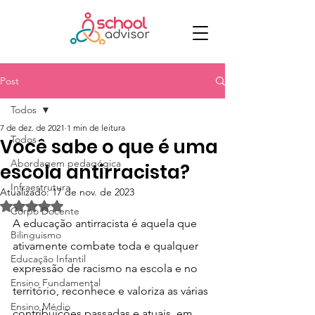
Post
Todos
7 de dez. de 2021
1 min de leitura
Todos
Você sabe o que é uma
Abordagem pedagógica
escola antirracista?
Infraestrutura
Atualizado:
17 de nov. de 2023
Avaliado com NaN de 5 estrelas.
Corpo Docente
A educação antirracista é aquela que 
Bilinguismo
ativamente combate toda e qualquer 
Educação Infantil
expressão de racismo na escola e no 
Ensino Fundamental
território, reconhece e valoriza as várias 
Ensino Médio
contribuições passadas e atuais, em 