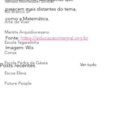
Senses Montessori School
parecem mais distantes do tema, 
Rio Branco SP
como a Matemática.
Arte de Viver
Marista Arquidiocesano
Fonte: 
https://educacaointegral.org.br
Escola Tagarelinha
Imagem: Wix
Consa
Escola Pedra da Gávea
Ver tudo
Posts recentes
Escoa Eleva
Future People
Escola do Bairro
Gracinha
Trails School
Fadelito
Colégio Logosófico