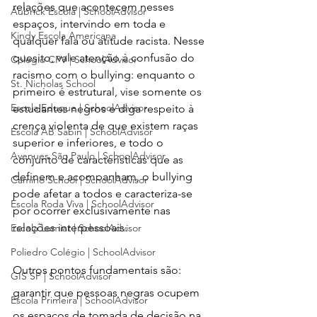
relações que acontecem nesses 
Aubrick Escola | SchoolAdvisor
espaços, intervindo em toda e 
Kindy Escola Americana
qualquer fala ou atitude racista. Nesse 
quesito
, vale atenção à confusão do 
Colégio CPV | SchoolAdvisor
racismo com o bullying: enquanto o 
St. Nicholas School
primeiro é estrutural, vise somente os 
Escola Eduque | SchoolAdvisor
estudantes negros e diga respeito à 
crença violenta de que existem raças 
Escola AB Sabin | SchoolAdvisor
s
uperior e inferiores, e todo o 
Avenues São Paulo | SchoolAdvisor
conjunto de características que as 
definem e acompanham, o bullying 
Camino School | SchoolAdvisor
pode afetar a todos e caracteriza-se 
Escola Roda Viva | SchoolAdvisor
por ocorrer exclusivamente nas 
relações interpessoais.
Escola Lumiar | SchoolAdvisor
Poliedro Colégio | SchoolAdvisor
Outros pontos fundamentais são: 
GIS SP | SchoolAdvisor
garantir que pessoas negras ocupem 
Escola Primeira | SchoolAdvisor
os espaços de tomada de decisão na 