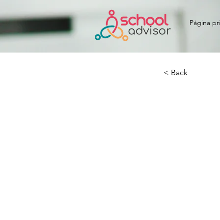
Página pri
< Back
Mari