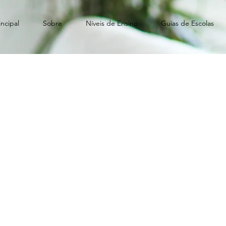
ncipal
Sobre
Níveis de Ensino
Guias de Escolas
a Raquel Sgamba