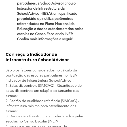
particulares, a SchoolAdvisor criou o
Indicador de Infraestrutura da
SchoolAdvisor (IIESA), um qualificador
proprietário que utiliza parâmetros
referenciados no Plano Nacional da
Educação e dados autodeclarados pelas
escolas no Censo Escolar do INEP.
Confira mais informações a seguir!
Con
heça
o Indicador d
e
I
nfra
estrutura SchoolAdvisor
São 5 os fatores considerados no cálculo da
pontuação das escolas particulares no IIESA -
Indicador de Infraestrutura SchoolAdvisor:
1. Salas disponíveis (SIMCAQ) - Quantidade de
salas disponíveis em relação ao tamanho das
turmas;
2. Padrão de qualidade referência (SIMCAQ) -
Infraestrutura mínima para atendimento das
turmas;
3. Dados de infraestrutura autodeclarados pelas
escolas no Censo Escolar (INEP)
4. Pesquisa realizada com usuários da