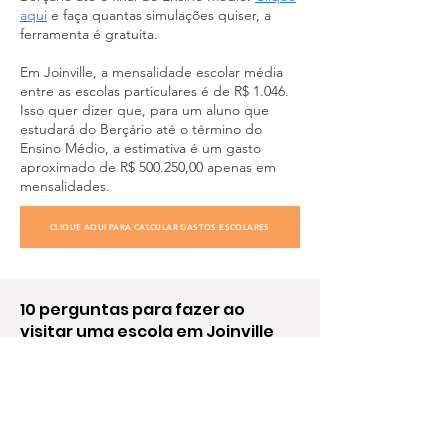
aqui
e faça quantas simulações quiser, a
ferramenta é gratuita.
Em Joinville, a mensalidade escolar média
entre as escolas particulares é de R$ 1.046.
Isso quer dizer que, para um aluno que
estudará do Berçário até o término do
Ensino Médio, a estimativa é um gasto
aproximado de R$ 500.250,00 apenas em
mensalidades.
CLIQUE AQUI PARA CALCULAR GASTOS ESCOLARES
10 perguntas para fazer ao
visitar uma escola em Joinville
Como
acontece
o processo de adaptação dos
alunos em cada nível de ensino?
A escola oferece algum tipo de apoio
pedagógico para os estudantes que enfrentam