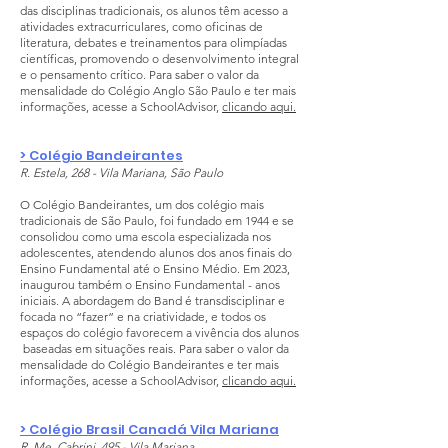
das disciplinas tradicionais, os alunos têm acesso a
atividades extracurriculares, como oficinas de
literatura, debates e treinamentos para olimpíadas
científicas, promovendo o desenvolvimento integral
e o pensamento crítico. Para saber o valor da
mensalidade do Colégio Anglo São Paulo e ter mais
informações, acesse a SchoolAdvisor,
clicando aqui.
> Colégio Bandeirantes
R. Estela, 268 - Vila Mariana, São Paulo
O Colégio Bandeirantes, um dos colégio mais
tradicionais de São Paulo, foi fundado em 1944 e se
consolidou como uma escola especializada nos
adolescentes, atendendo alunos dos anos finais do
Ensino Fundamental até o Ensino Médio. Em 2023,
inaugurou também o Ensino Fundamental - anos
iniciais. A abordagem do Band é transdisciplinar e
focada no “fazer” e na criatividade, e todos os
espaços do colégio favorecem a vivência dos alunos
baseadas em situações reais. Para saber o valor da
mensalidade do Colégio Bandeirantes e ter mais
informações, acesse a SchoolAdvisor,
clicando aqui.
> Colégio Brasil Canadá Vila Mariana
R. Me. Cabrini, 495 - Vila Mariana