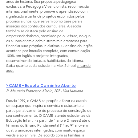
anos de história. Sua proposta pedagógica
exclusiva, a Pedagogia Vivencionista, reconhecida
internacionalmente, promove o aprendizado com
significado a partir de projetos escolhidos pelos
próprios alunos, que servem como base para a
inserção dos conteúdos curriculares. A escola
também se destaca pelo ensino de
empreendedorismo, premiado pelo Sebrae, no qual
os alunos criam e administram miniempresas para
financiar suas próprias iniciativas. O ensino do inglês
acontece por imersão completa, com comunicação
100% em inglês e projetos integrados,
desenvolvendo todas as habilidades do idioma.
Saiba quanto custa estudar na Max School
clicando
aqui.
> CAMB - Escola Caminho Aberto
R. Maurício Francisco Klabin, 307 - Vila Mariana
Desde 1979, o CAMB se propõe a fazer da escola
um espaço que inspira e convida o estudante a
participar ativamente do processo de construção de
seu conhecimento. O CAMB atende estudantes da
Educação Infantil (a partir de 1 ano e 2 meses) até o
término do Ensino Fundamental (1º ao 9º ano) em
quatro unidades interligadas, com muito espaço
verde e ao ar livre. De acordo com as famílias, a