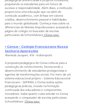
pedagógicas diferenciadas e projetos inovadores,
preparando os estudantes para um futuro de
sucesso e responsabilidade. Além disso, a instituição
proporciona uma educação que vai além do
conteúdo acadêmico, com ênfase em valores
cristãos, desenvolvimento pessoal e habilidades
para o mundo globalizado. Conheça mais sobre os
diferenciais do Marista Arquidiocesano acessando a
página do colégio no buscador de escolas
particulares da SchoolAdvisor
. Clique aqui.
> Consa - Colégio Franciscano Nossa
Senhora Aparecida
Alameda Jauaperi, 416 - Indianópolis
A proposta pedagógica do Consa volta-se para a
construção do conhecimento, favorecendo o
desenvolvimento de estudantes protagonistas e
agentes de transformações sociais. Por meio de um
sistema educacional próprio – Sistema Educacional
Franciscano - SEFRAN, o Consa realiza ações
pedagógicas práticas, investe na formação
continuada dos educadores e componentes
inovadores. Saiba quanto custa estudar no Consa
acessando o comparador de escolas particulares
SchoolAdvisor.
Clique aqui.