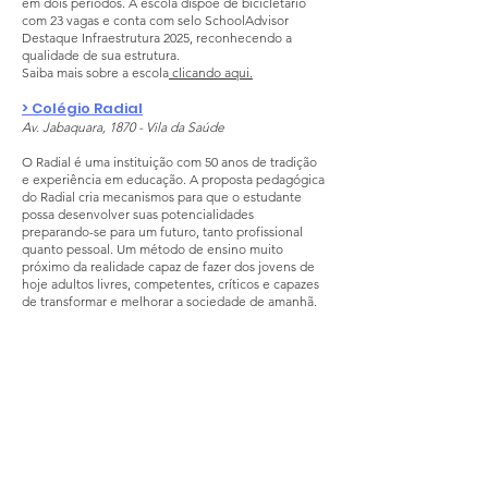
em dois períodos. A escola dispõe de bicicletário
com 23 vagas e conta com selo SchoolAdvisor
Destaque Infraestrutura 2025, reconhecendo a
qualidade de sua estrutura.
Saiba mais sobre a escola
clicando aqui.
> Colégio Radial
Av. Jabaquara, 1870 - Vila da Saúde
O Radial é uma instituição com 50 anos de tradição
e experiência em educação. A proposta pedagógica
do Radial cria mecanismos para que o estudante
possa desenvolver suas potencialidades
preparando-se para um futuro, tanto profissional
quanto pessoal. Um método de ensino muito
próximo da realidade capaz de fazer dos jovens de
hoje adultos livres, competentes, críticos e capazes
de transformar e melhorar a sociedade de amanhã.
Para saber mais sobre o Colégio Radial, acesse o
comparador de escolas particulares SchoolAdvisor
clicando aqui.
> Escola Bilíngue Pueri Domus
Aclimação
Rua Muniz de Sousa, 1051 - Aclimação
A Escola Bilíngue Pueri Domus oferece uma jornada