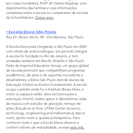
por nossa fundadora, Profª drª Gisela Wajskop. Leia
depoimentos das famílias e veja informações
completas sobre a escola no comparador de escolas
da SchoolAdvisor.
Clique aqui.
> Escola Eleva São Paulo
Rua Dr. Álvaro Alvim, 90 - Vila Mariana, São Paulo
A Escola Eleva está chegando a São Paulo em 2024
com oferta de ensino bilíngue, em período integral.
A escola foi fundada no Rio de Janeiro, e tem
unidades também em Recife, Brasília e São Paulo.
Parte do Inspired Education Group, um grupo global
de escolas premium que compartilham programas
acadêmicos, de artes e de esportes inovadores e
desafiadores; a Eleva São Paulo atende alunos da
Educação Infantil ao Ensino Fundamental. A escola
ocupa o prédio onde foi o Instituto Belas Artes, e
entre os espaços estão: área exclusiva para a
educação infantil; maker space e laboratórios; salas
de música com estúdio de gravação; terraço de
artes; BioLab ao ar livre; STEM Center (science,
technology, engineering and mathematics) dance
room; sports room e quadra poliesportiva. Para
conhecer tudo o que a Escola Eleva oferece e
conferir valores de mensalidade, acesse
este link.