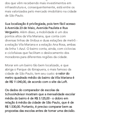
dos que vêm recebendo mais investimentos em
infraestrutura e, consequentemente, está entre os
mais valorizados pelo mercado imobiliário na cidade
de São Paulo.
Sua localização é privilegiada, pois tem fácil acesso
à Avenida 23 de Maio, Avenida Paulista e Rua
Vergueiro.
Além disso, a mobilidade é um dos
pontos altos da Vila Mariana, que conta com
diversas linhas de ônibus e duas estações de metrô -
a estação Vila Mariana e a estação Ana Rosa, ambas
da linha 1-Azul. O bairro conta, ainda, com ciclovias
e ciclofaixas que facilitam o deslocamento dos
moradores para diferentes regiões da cidade.
Morar em um bairro tão bem localizado, e que
abriga o Parque do Ibirapuera, o mais famoso da
cidade de São Paulo, tem seu custo:
o valor do
metro quadrado médio do bairro da Vila Mariana é
de R$ 11.040,00, de acordo com o site da Loft.
Os dados do comparador de escolas da
SchoolAdvisor mostram que a mensalidade escolar
média do bairro é de R$ 3.125,00 - o dobro em
relação à média da cidade de São Paulo, que é de
R$ 1.530,00. Portanto, é preciso comparar bem as
propostas das escolas antes de tomar uma decisão.