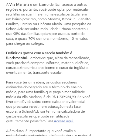
A
Vila Mariana
é um bairro de fácil acesso a outras
regiões e, portanto, você pode optar por matricular
seu filho ou sua filha em uma escola particular em
um bairro próximo, como Moema, Brooklin, Planalto
Paulista, Paraíso ou Chácara Klabin. Uma pesquisa da
SchoolAdvisor sobre mobilidade urbana constatou
que 95% das famílias optam por escolas perto de
casa, e quase 70% demora, no máximo, 10 minutos
para chegar ao colégio.
Definir os gastos com a escola também é
fundamental.
Lembre-se que, além da mensalidade,
você precisará comprar uniforme, material didático,
cursos extracurriculares (como o curso de inglês) e,
eventualmente, transporte escolar.
Para você ter uma ideia, os custos escolares
estimados do berçário até o término do ensino
médio, para uma família que paga a mensalidade
média da Vila Mariana, é de R$
1.739.934
,90. Se você
tiver em dúvida sobre como calcular o valor total
que precisará investir em educação nesta fase
escolar, a SchoolAdvisor tem uma calculadora de
gastos escolares que pode ser utilizada
gratuitamente pelas famílias!
Acesse aqui.
Além disso, é importante que você avalie a
metodologia pedagógica, a infraestrutura, o material