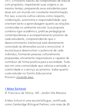
1971, o Pioneiro nasceu do compromisso de educar
com propósito, respeitando suas origens e, ao
mesmo tempo, preparando seus estudantes para
atuar em um mundo em constante transformação.
Por isso, a escola cultiva valores como respeito,
colaboração, autonomia e responsabilidade, que
orientam tanto a aprendizagem quanto as relações
construídas no ambiente escolar. Sua proposta
combina rigor acadêmico, práticas pedagógicas
contemporâneas e acompanhamento próximo de
cada estudante, compreendendo que o
desenvolvimento intelectual está diretamente
conectado às dimensões social e emocional. A
escola busca desenvolver o potencial de cada
indivíduo, formando pessoas culturalmente
preparadas, eticamente responsáveis e capazes de
contribuir de forma positiva para a sociedade. Tudo
isso em uma comunidade que valoriza a amizade, a
coletividade e o serviço ao próximo. Saiba quanto
custa estudar no Centro Educacional
Pioneiro
clicando aqui.
> Max School
R. Francisco de Vitória, 145 - Jardim Vila Mariana
A Max School é uma escola bilíngue, certificada
como Cambridge Bilingual Partner, com mais de 20