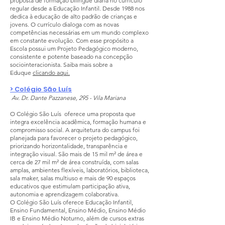
proposta de formação bilíngue diária no currículo
regular desde a Educação Infantil. Desde 1988 nos
dedica à educação de alto padrão de crianças e
jovens. O currículo dialoga com as novas
competências necessárias em um mundo complexo
em constante evolução. Com esse propósito a
Escola possui um Projeto Pedagógico moderno,
consistente e potente baseado na concepção
sociointeracionista. Saiba mais sobre a
Eduque
clicando aqui.
> Colégio São Luís
Av. Dr. Dante Pazzanese, 295 - Vila Mariana
O Colégio São Luís oferece uma proposta que
integra excelência acadêmica, formação humana e
compromisso social. A arquitetura do campus foi
planejada para favorecer o projeto pedagógico,
priorizando horizontalidade, transparência e
integração visual. São mais de 15 mil m² de área e
cerca de 27 mil m² de área construída, com salas
amplas, ambientes flexíveis, laboratórios, biblioteca,
sala maker, salas multiuso e mais de 90 espaços
educativos que estimulam participação ativa,
autonomia e aprendizagem colaborativa.
O Colégio São Luís oferece Educação Infantil,
Ensino Fundamental, Ensino Médio, Ensino Médio
IB e Ensino Médio Noturno, além de cursos extras