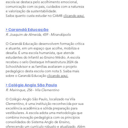
escola se destaca pelo acolhimento emocional,
comunicação com os pais, cuidados com a natureza
e valorização da sustentabilidade.
Saiba quanto custa estudar no CAMB
clicando aqui.
> Carandá Educação
R. Joaquim de Almeida, 459 - Mirandópolis
O Carandá Educação desenvolvem formação crítica
e atuante, em um espaço que acolhe, mobiliza e
desafia. É uma escola humanista, que atende
estudantes do Infantil ao Ensino Médio. A escola
recebeu o selo Destaque Infraestrutura 2024 da
SchoolAdvisor e as famílias avaliaram o projeto
pedagógico desta escola com nota 5. Saiba mais
sobre o Carandá Educação
clicando aqui.
> Colégio Anglo São Paulo
R. Mairinque, 256 - Vila Clementino
O Colégio Anglo São Paulo, localizado na Vila
Clementino, é uma instituição reconhecida por sua
excelência acadêmica e sólida preparação para
vestibulares. A escola adota uma metodologia que
combina inovação pedagógica com os princípios
consolidados do Sistema Anglo de Ensino,
oferecendo um currículo robusto e atualizado. Além