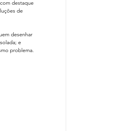
, com destaque 
oluções de 
eguem desenhar 
solada; e 
esmo problema.