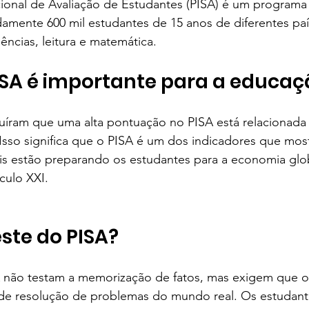
ional de Avaliação de Estudantes (PISA) é um programa 
Colégio Augusto Laranja
Rainha da Paz | SchoolAdvisor
amente 600 mil estudantes de 15 anos de diferentes paí
ências, leitura e matemática.
ubrick Escola | SchoolAdvisor
Kindy Escola Americana
Colég
ISA é importante para a educa
uíram que uma alta pontuação no PISA está relacionada
uque | SchoolAdvisor
Escola AB Sabin | SchoolAdvisor
Isso significa que o PISA é um dos indicadores que mos
is estão preparando os estudantes para a economia glo
culo XXI.
Camino School | SchoolAdvisor
Escola Roda Viva | SchoolAdv
ste do PISA?
 não testam a memorização de fatos, mas exigem que o
s de resolução de problemas do mundo real. Os estudan