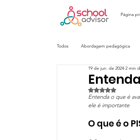
Página pri
Todos
Abordagem pedagógica
19 de jun. de 2024
2 min d
Ensino Fundamental
Ensino M
Entenda 
Avaliado com NaN d
Colégio João Paulo I - JOPA
E
Entenda o que é ava
ele é importante
O que é o P
Colégio Itatiaia | SchoolAdvisor