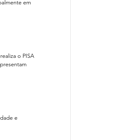
ipalmente em 
ealiza o PISA 
epresentam 
idade e 