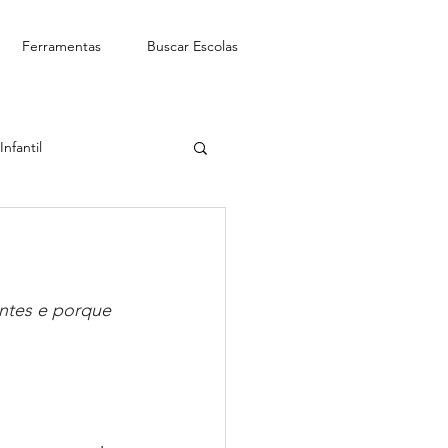
Ferramentas
Buscar Escolas
nfantil
See-Saw Escola Bilíngue
ntes e porque 