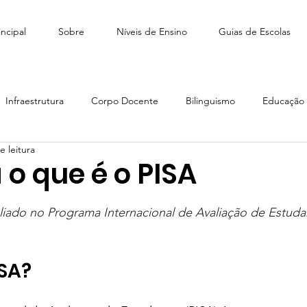
ncipal
Sobre
Níveis de Ensino
Guias de Escolas
Infraestrutura
Corpo Docente
Bilinguismo
Educação I
e leitura
édio
Como escolher escola
Tiny People Bilingual School
o que é o PISA
e 5 estrelas.
scola Stagium | SchoolAdvisor
Colégio Franco | SchoolAdvisor
liado no Programa Internacional de Avaliação de Estuda
ISA?
Escola CAMB SchoolAdvisor
Colégio Brasil Canadá