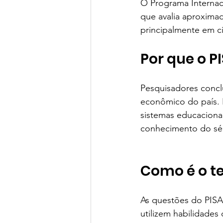
O Programa Internac
Green Book School | SchoolAdvisor
que avalia aproximad
principalmente em ci
Colégio BIS | SchoolAdvisor
A
Por que o P
Pesquisadores concl
St. Nicholas School
Escola Ed
econômico do país. 
sistemas educaciona
conhecimento do sé
Avenues São Paulo | SchoolAdvisor
Como é o te
Escola Lumiar | SchoolAdvisor
As questões do PISA
utilizem habilidade