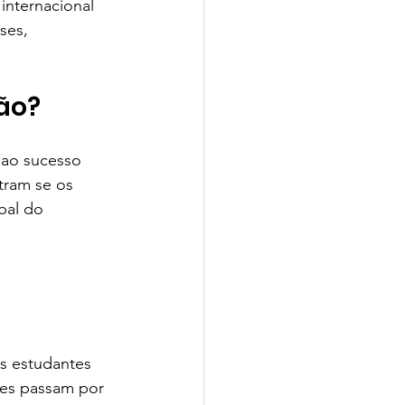
internacional 
ses, 
io CPV | SchoolAdvisor
ção?
 ao sucesso 
tram se os 
bal do 
isor
s estudantes 
tes passam por 