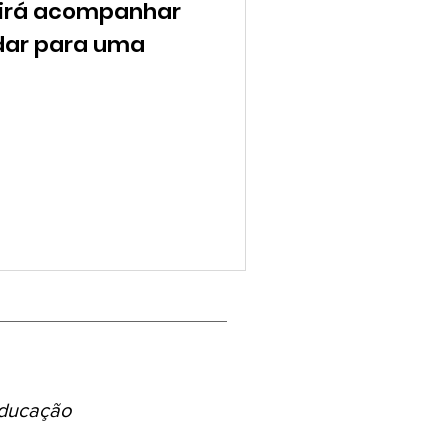
uirá acompanhar
AMB SchoolAdvisor
dar para uma
olAdvisor
Advisor
St. Nicholas School
no School | SchoolAdvisor
educação