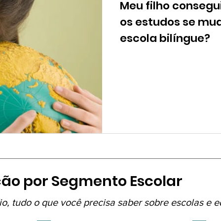
Meu filho conseg
égio Franco | SchoolAdvisor
Colégio Itatiaia | SchoolAdvisor
Escola C
os estudos se mu
escola bilíngue?
School | SchoolAdvisor
Colégio Augusto Laranja
Rainha da Paz | Scho
k Escola | SchoolAdvisor
Kindy Escola Americana
Colégio CPV | School
ola AB Sabin | SchoolAdvisor
Avenues São Paulo | SchoolAdvisor
Cami
cola Lumiar | SchoolAdvisor
ão por Segmento Escolar
o, tudo o que você precisa saber sobre escolas e 