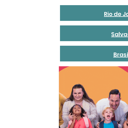
Rio de J
Salva
Brasí