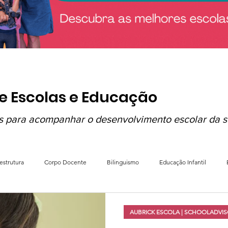
e Escolas e Educação
s para acompanhar o desenvolvimento escolar da s
aestrutura
Corpo Docente
Bilinguismo
Educação Infantil
la
Tiny People Bilingual School
See-Saw Escola Bilíngue
Colégi
AUBRICK ESCOLA | SCHOOLADVI