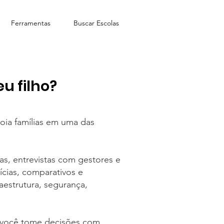
Ferramentas
Buscar Escolas
u filho?
oia famílias em uma das
s, entrevistas com gestores e
cias, comparativos e
aestrutura, segurança,
e você tome decisões com