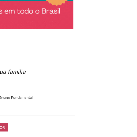
ua família
Ensino Fundamental
o João Paulo I - JOPA
SOR