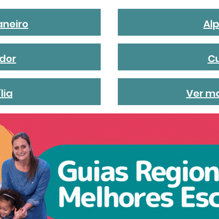
aneiro
Alp
dor
Cu
lia
Ver ma