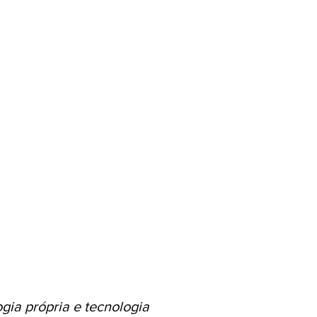
no Médio
s
gia própria e tecnologia