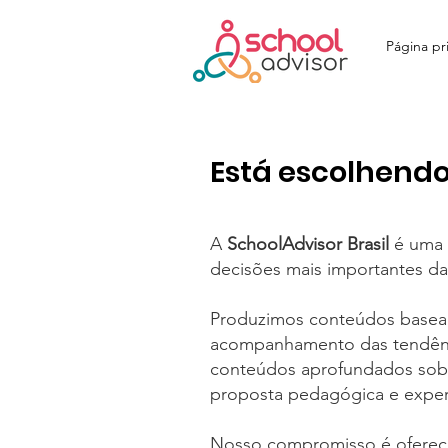
Página pri
Está escolhendo
A
SchoolAdvisor Brasil
é uma p
decisões mais importantes da v
Produzimos conteúdos baseado
acompanhamento das tendência
conteúdos aprofundados sobre
proposta pedagógica e experi
Nosso compromisso é oferecer