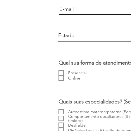
Qual sua forma de atendiment
Presencial
Online
Quais suas especialidades? (Se
Autoestima materna/paterna (Perd
Comportamento desafiadores (Birra
timidez)
Desfralde
Dinâmica familiar (Gestão do temp