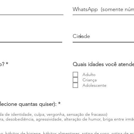
O
o?
*
Quais idades você atend
b
r
Adulto
i
Criança
g
Adolescente
a
t
ó
O
lecione quantas quiser):
*
r
b
i
r
a de identidade, culpa, vergonha, sensação de fracasso)
o
, desobediência, agressividade, alteração de humor, briga entre irmão
i
g
a
o, hábitos de higiene, hábitos alimentares, rotina de sono, rotina de e