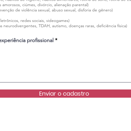
t
 amorosos, ciúmes, divórcio, alienação parental)
ó
venção de violência sexual, abuso sexual, disforia de gênero)
r
i
eletrônicos, redes sociais, videogames)
o
as neurodivergentes, TDAH, autismo, doenças raras, deficiência física)
xperiência profissional
Enviar o cadastro