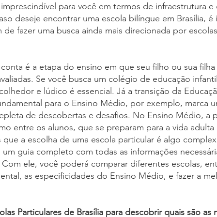
 imprescindível para você em termos de infraestrutura e
aso deseje encontrar uma escola bilíngue em Brasília, é 
m de fazer uma busca ainda mais direcionada por escola
 conta é a etapa do ensino em que seu filho ou sua filh
valiadas. Se você busca um colégio de educação infantil e
olhedor e lúdico é essencial. Já a transição da Educação
ndamental para o Ensino Médio, por exemplo, marca um
repleta de descobertas e desafios. No Ensino Médio, a
mo entre os alunos, que se preparam para a vida adulta
 que a escolha de uma escola particular é algo complexo.
u um guia completo com todas as informações necessári
. Com ele, você poderá comparar diferentes escolas, ent
tal, as especificidades do Ensino Médio, e fazer a mel
as Particulares de Brasília para descobrir quais são as