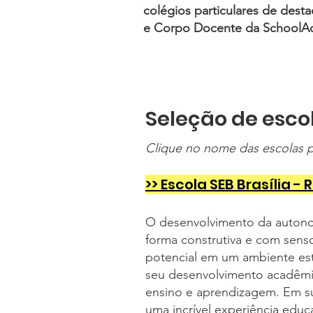
colégios particulares de dest
e Corpo Docente da SchoolAd
Seleção de escol
Clique no nome das escolas p
>> Escola SEB Brasília
O desenvolvimento da autonom
forma construtiva e com senso
potencial em um ambiente est
seu desenvolvimento acadêmic
ensino e aprendizagem. Em su
uma incrível experiência edu