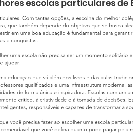
hores escolas particulares de B
rticulares. Com tantas opções, a escolha do melhor colégi
ora, que também depende do objetivo que se busca alc
vestir em uma boa educação é fundamental para garantir
es e conquistas.
colher uma escola não precisa ser um momento solitário 
e ajudar.
uma educação que vá além dos livros e das aulas tradicio
ofessores qualificados e uma infraestrutura moderna, as
idades de forma única e inspiradora. Escolas com um a
mento crítico, à criatividade e à tomada de decisões. E
nteligentes, responsáveis e capazes de transformar a so
ue você precisa fazer ao escolher uma escola particular e
 recomendável que você defina quanto pode pagar pela m