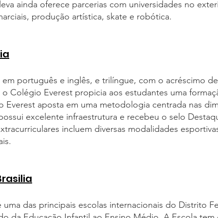
leva ainda oferece parcerias com universidades no exteri
arciais, produção artística, skate e robótica.
ia
em português e inglês, e trilíngue, com o acréscimo de
 o Colégio Everest propicia aos estudantes uma formaçã
o Everest aposta em uma metodologia centrada nas dim
 possui excelente infraestrutura e recebeu o selo Destaq
xtracurriculares incluem diversas modalidades esportivas,
is.
Brasilia
é uma das principais escolas internacionais do Distrito Fe
o da Educação Infantil ao Ensino Médio. A Escola tem