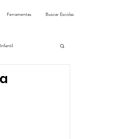
Ferramentas
Buscar Escolas
nfantil
See-Saw Escola Bilíngue
la