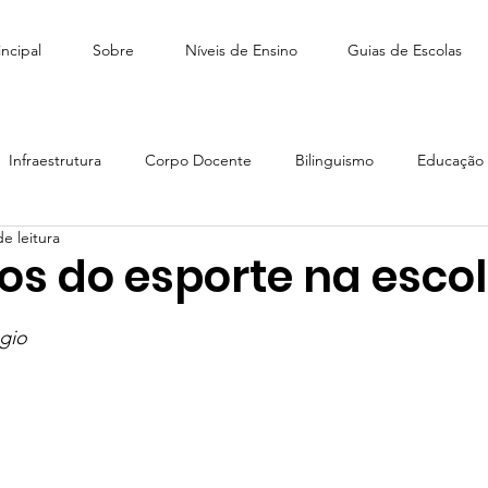
ncipal
Sobre
Níveis de Ensino
Guias de Escolas
Infraestrutura
Corpo Docente
Bilinguismo
Educação I
e leitura
édio
Como escolher escola
Tiny People Bilingual School
os do esporte na esco
e 5 estrelas.
scola Stagium | SchoolAdvisor
Colégio Franco | SchoolAdvisor
égio
Escola CAMB SchoolAdvisor
Colégio Brasil Canadá