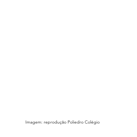
Colégio Augusto Laranja
Rainha da Paz | SchoolAdvisor
ubrick Escola | SchoolAdvisor
Kindy Escola Americana
Colég
uque | SchoolAdvisor
Escola AB Sabin | SchoolAdvisor
Camino School | SchoolAdvisor
Escola Roda Viva | SchoolAdv
Imagem: reprodução Poliedro Colégio