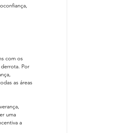
oconfiança, 
ns com os 
 derrota. Por 
nça, 
odas as áreas 
verança, 
ser uma 
ncentiva a 