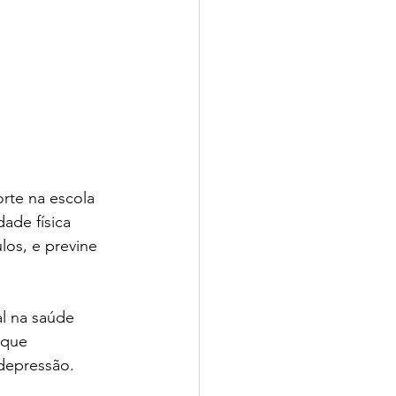
rte na escola 
ade física 
los, e previne 
l na saúde 
 que 
depressão.