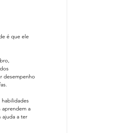
de é que ele 
bro, 
dos 
or desempenho 
as.
 habilidades 
s aprendem a 
 ajuda a ter 