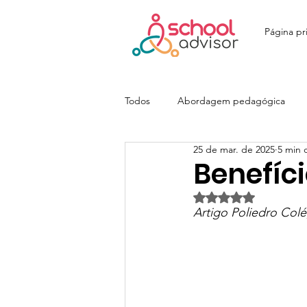
Página pri
Todos
Abordagem pedagógica
25 de mar. de 2025
5 min d
Ensino Fundamental
Ensino M
Benefíci
Avaliado com NaN d
Colégio João Paulo I - JOPA
E
Artigo Poliedro Col
Colégio Itatiaia | SchoolAdvisor