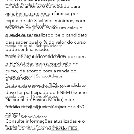
Aubrick Escola | SchoolAdvisor
O financiamento é concedido para 
estudantes com renda familiar per 
Kindy Escola Americana
capita de até 3 salários mínimos, com 
Colégio CPV | SchoolAdvisor
taxa zero de juros. Existe um cálculo 
que deve ser realizado pelo candidato 
St. Nicholas School
para saber qual o % do valor do curso 
Escola Eduque | SchoolAdvisor
pode ser financiado. 
Escola AB Sabin | SchoolAdvisor
A amortização do saldo devedor com 
o FIES é feita após a conclusão do 
Avenues São Paulo | SchoolAdvisor
curso, de acordo com a renda do 
Camino School | SchoolAdvisor
graduando. 
Para se inscrever no FIES, o candidato 
Escola Roda Viva | SchoolAdvisor
deve ter participado do ENEM (Exame 
Escola Lumiar | SchoolAdvisor
Nacional do Ensino Médio) e ter 
Poliedro Colégio | SchoolAdvisor
obtido média igual ou superior a 450 
pontos. 
GIS SP | SchoolAdvisor
Consulte informações atualizadas e o 
Escola Primeira | SchoolAdvisor
edital de inscrição no
 site do FIES
.