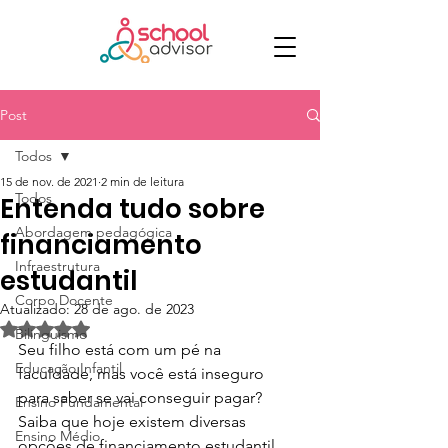
Post
Todos
15 de nov. de 2021
2 min de leitura
Todos
Entenda tudo sobre
Abordagem pedagógica
financiamento
Infraestrutura
estudantil
Corpo Docente
Atualizado:
28 de ago. de 2023
Avaliado com NaN de 5 estrelas.
Bilinguismo
Seu filho está com um pé na 
Educação Infantil
faculdade, mas você está inseguro 
para saber se vai conseguir pagar? 
Ensino Fundamental
Saiba que hoje existem diversas 
Ensino Médio
opções de financiamento estudantil 