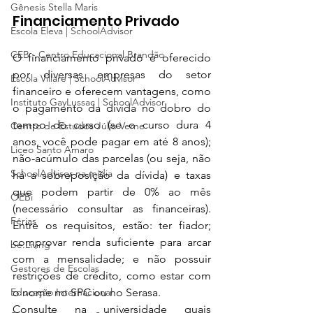
Gênesis Stella Maris
Financiamento Privado
Escola Eleva | SchoolAdvisor
CEB - Centro Educacional Brandão
O financiamento privado é oferecido 
por diversas empresas do setor 
Escola Villare | SchoolAdvisor
financeiro e oferecem vantagens, como 
Instituto GayLussac | SchoolAdvisor
o pagamento da dívida no dobro do 
tempo do curso (se o curso dura 4 
Centro de Estudos Júlio Verne
anos, você pode pagar em até 8 anos); 
Liceo Santo Amaro
não-acúmulo das parcelas (ou seja, não 
SchoolAdvisor na mídia
há a sobreposição da dívida) e taxas 
que podem partir de 0% ao mês 
OEBi
(necessário consultar as financeiras). 
Férias
Entre os requisitos, estão: ter fiador; 
comprovar renda suficiente para arcar 
be.Living
com a mensalidade; e não possuir 
Gestores de Escolas
restrições de crédito, como estar com 
Educação Internacional
o nome no SPC ou no Serasa. 
Consulte na universidade quais 