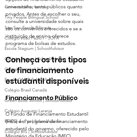
universitário, tanto públicos quanto 
Como escolher escola
privados. Antes de escolher o seu, 
Tiny People Bilingual School
consulte a universidade sobre quais 
See-Saw Escola Bilíngue
são os convênios oferecidos e se a 
instituição de ensino oferece 
Colégio João Paulo I - JOPA
programa de bolsas de estudos. 
Escola Stagium | SchoolAdvisor
Conheça os três tipos 
Colégio Franco | SchoolAdvisor
de financiamento 
Colégio Itatiaia | SchoolAdvisor
estudantil disponíveis
Escola CAMB SchoolAdvisor
Colégio Brasil Canadá
Financiamento Público
Green Book School | SchoolAdvisor
Colégio Augusto Laranja
O Fundo de Financiamento Estudantil 
Rainha da Paz | SchoolAdvisor
(FIES) é o programa de financiamento 
estudantil do governo, oferecido pelo 
Colégio BIS | SchoolAdvisor
Ministério da Educação (MEC).