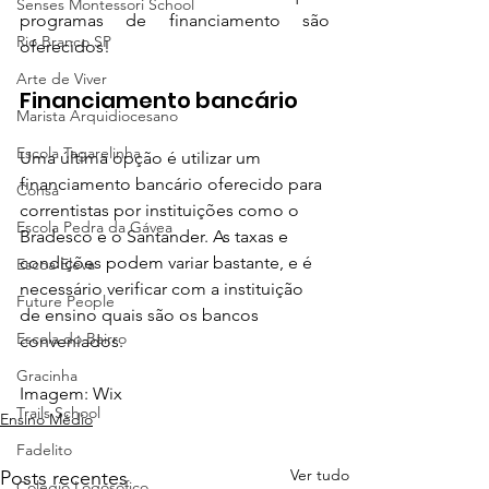
Senses Montessori School
programas de financiamento são 
Rio Branco SP
oferecidos!
Arte de Viver
Financiamento bancário
Marista Arquidiocesano
Escola Tagarelinha
Uma última opção é utilizar um 
financiamento bancário oferecido para 
Consa
correntistas por instituições como o 
Escola Pedra da Gávea
Bradesco e o Santander. As taxas e 
condições podem variar bastante, e é 
Escoa Eleva
necessário verificar com a instituição 
Future People
de ensino quais são os bancos 
Escola do Bairro
conveniados.
Gracinha
Imagem: Wix
Trails School
Ensino Médio
Fadelito
Ver tudo
Posts recentes
Colégio Logosófico