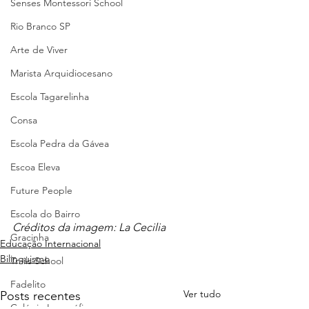
Senses Montessori School
Rio Branco SP
Arte de Viver
Marista Arquidiocesano
Escola Tagarelinha
Consa
Escola Pedra da Gávea
Escoa Eleva
Future People
Escola do Bairro
Créditos da imagem: La Cecilia
Gracinha
Educação Internacional
Bilinguismo
Trails School
Fadelito
Ver tudo
Posts recentes
Colégio Logosófico