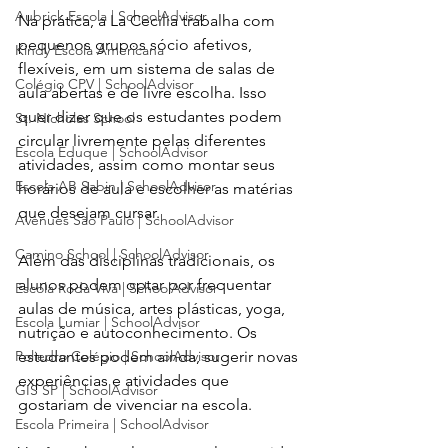
Aubrick Escola | SchoolAdvisor
Na prática, a La Cecilia trabalha com 
pequenos grupos sócio afetivos, 
Kindy Escola Americana
flexíveis, em um sistema de salas de 
Colégio CPV | SchoolAdvisor
aula abertas e de livre escolha. Isso 
quer dizer que os estudantes podem 
St. Nicholas School
circular livremente pelas diferentes 
Escola Eduque | SchoolAdvisor
atividades, assim como montar seus 
Escola AB Sabin | SchoolAdvisor
horários de aula e escolher as matérias 
que desejam cursar. 
Avenues São Paulo | SchoolAdvisor
Camino School | SchoolAdvisor
Além das disciplinas tradicionais, os 
alunos podem optar por frequentar 
Escola Roda Viva | SchoolAdvisor
aulas de música, artes plásticas, yoga, 
Escola Lumiar | SchoolAdvisor
nutrição e autoconhecimento. Os 
Poliedro Colégio | SchoolAdvisor
estudantes podem ainda, sugerir novas 
experiências e atividades que 
GIS SP | SchoolAdvisor
gostariam de vivenciar na escola.
Escola Primeira | SchoolAdvisor