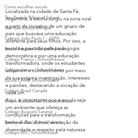
Como escolher escola
Localizada na cidade de Santa Fé, 
Tiny People Bilingual School
Argentina, a escola surgiu na zona rural 
a partir da iniciativa de um grupo de 
See-Saw Escola Bilíngue
pais que buscava uma educação 
Colégio João Paulo I - JOPA
diferente para seus filhos. Por isso, a 
escola é pautada pela pedagogia 
Escola Stagium | SchoolAdvisor
democrática e por uma educação 
Colégio Franco | SchoolAdvisor
transformadora, onde os estudantes 
Colégio Itatiaia | SchoolAdvisor
adquirem o conhecimento por meio 
da sua própria investigação, interesses 
Escola CAMB SchoolAdvisor
e paixões, destacando a vocação de 
Colégio Brasil Canadá
cada um.
Aqui, é importante que a escola seja 
Green Book School | SchoolAdvisor
um ambiente que ofereça as 
Colégio Augusto Laranja
condições para a transformação 
Rainha da Paz | SchoolAdvisor
pessoal dos alunos, aceitação da 
diversidade e respeito pela natureza.
Colégio BIS | SchoolAdvisor