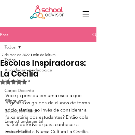
Post
Todos
17 de mar. de 2022
1 min de leitura
Todos
Escolas Inspiradoras:
Abordagem pedagógica
La Cecilia
Infraestrutura
Avaliado com NaN de 5 estrelas.
Corpo Docente
Você já pensou em uma escola que 
Bilinguismo
organiza os grupos de alunos de forma 
sócio afetiva, ao invés de considerar a 
Educação Infantil
faixa etária dos estudantes? Então cola 
Ensino Fundamental
na SchoolAdvisor para conhecer a 
Ensino Médio
Escuela de La Nueva Cultura La Cecilia.