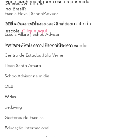
Você conhece alguma escola parecida 
Gênesis Stella Maris
no Brasil?
Escola Eleva | SchoolAdvisor
Saiba mais sobre a La Cecilia no site da 
CEB - Centro Educacional Brandão
escola. 
Clique aqui.
Escola Villare | SchoolAdvisor
Instituto GayLussac | SchoolAdvisor
Assista abaixo o vídeo sobre a escola:
Centro de Estudos Júlio Verne
Liceo Santo Amaro
SchoolAdvisor na mídia
OEBi
Férias
be.Living
Gestores de Escolas
Educação Internacional