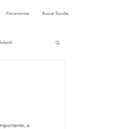
Ferramentas
Buscar Escolas
nfantil
See-Saw Escola Bilíngue
importante, a 