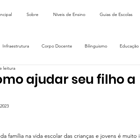
ncipal
Sobre
Níveis de Ensino
Guias de Escolas
Infraestrutura
Corpo Docente
Bilinguismo
Educação I
 leitura
édio
Como escolher escola
Tiny People Bilingual School
mo ajudar seu filho a
scola Stagium | SchoolAdvisor
Colégio Franco | SchoolAdvisor
 2023
e 5 estrelas.
Escola CAMB SchoolAdvisor
Colégio Brasil Canadá
da família na vida escolar das crianças e jovens é muito 