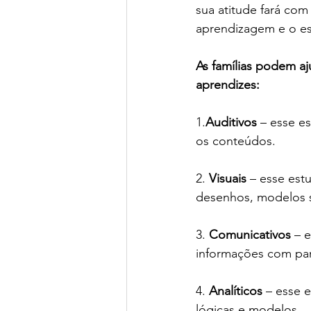
sua atitude fará com 
Green Book School | SchoolAdvisor
aprendizagem e o e
As famílias podem a
Colégio BIS | SchoolAdvisor
A
aprendizes: 
1.
Auditivos
 – esse e
St. Nicholas School
Escola Ed
os conteúdos. 
2. 
Visuais
 – esse es
Avenues São Paulo | SchoolAdvisor
desenhos, modelos s
3. 
Comunicativos
 – 
Escola Lumiar | SchoolAdvisor
informações com par
4. 
Analíticos
 – esse 
lógicas e modelos. 