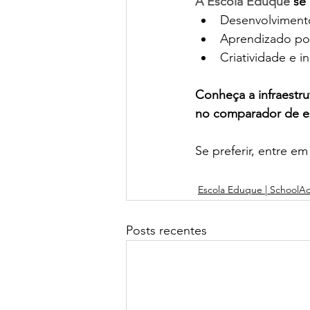
A Escola Eduque 
se 
Desenvolviment
Aprendizado por
Criatividade e i
Conheça a infraestru
no comparador de es
Se preferir, entre 
Escola Eduque | SchoolAd
Posts recentes