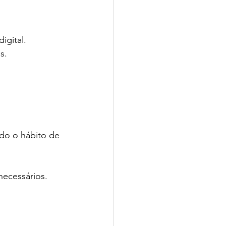
digital. 
s. 
ndo o hábito de 
necessários. 