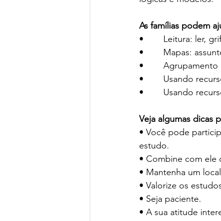
As famílias podem aj
•        Leitura: ler, 
•        Mapas: assu
•        Agrupamento
•        Usando recur
•        Usando recurs
Veja algumas dicas p
• Você pode particip
estudo. 
• Combine com ele o 
• Mantenha um local 
• Valorize os estudo
• Seja paciente. 
• A sua atitude intere