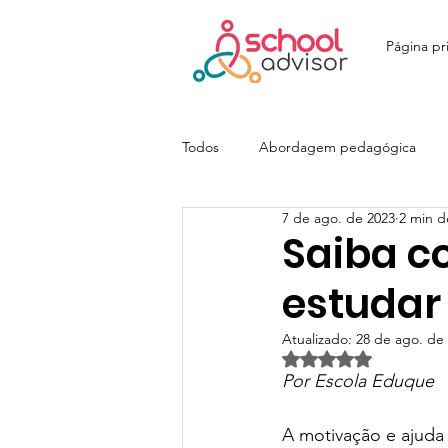
Página pri
Todos
Abordagem pedagógica
7 de ago. de 2023
2 min de
Ensino Fundamental
Ensino M
Saiba co
estudar
Colégio João Paulo I - JOPA
E
Atualizado:
28 de ago. de
Avaliado com NaN d
Por Escola Eduque
Colégio Itatiaia | SchoolAdvisor
A motivação e ajuda 