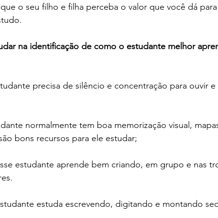
que o seu filho e filha perceba o valor que você dá para
Colégio Augusto Laranja
Rainha da Paz | SchoolAdvisor
studo.
judar na identificação de como o estudante melhor apre
ubrick Escola | SchoolAdvisor
Kindy Escola Americana
Colég
studante precisa de silêncio e concentração para ouvir e 
uque | SchoolAdvisor
Escola AB Sabin | SchoolAdvisor
tudante normalmente tem boa memorização visual, mapas
Camino School | SchoolAdvisor
Escola Roda Viva | SchoolAdv
ão bons recursos para ele estudar; 
esse estudante aprende bem criando, em grupo e nas tr
es. 
estudante estuda escrevendo, digitando e montando se