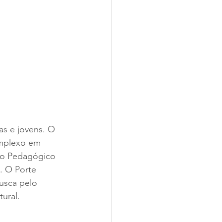
as e jovens. O 
mplexo em 
to Pedagógico 
. O Porte 
usca pelo 
ural. 