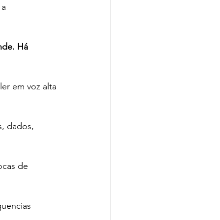
 a 
nde. Há 
io CPV | SchoolAdvisor
ler em voz alta 
, dados, 
isor
ocas de 
quencias 