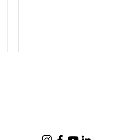
Seu filho está pronto
6 es
para o futuro?
esti
em s
vid