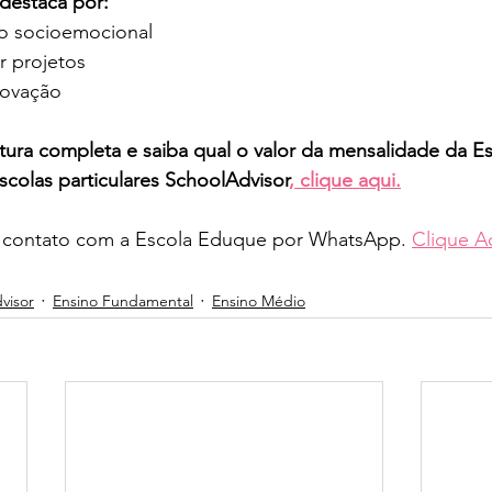
destaca por: 
o socioemocional
 projetos
novação
tura completa e saiba qual o valor da mensalidade da E
colas particulares SchoolAdvisor
, clique aqui.
em contato com a Escola Eduque por WhatsApp. 
Clique A
visor
Ensino Fundamental
Ensino Médio