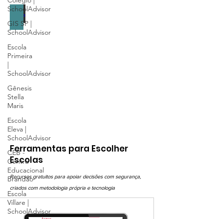
Colégio |
e
SchoolAdvisor
Anos
Ensino Médio
Finais.
GIS SP |
Guia
SchoolAdvisor
sobre
escolas
Escola
de
Primeira
Ensino
|
Médio
SchoolAdvisor
Gênesis
Stella
Maris
Escola
Eleva |
SchoolAdvisor
Ferramentas para Escolher
CEB -
Escolas
Centro
Educacional
Recursos gratuitos para apoiar decisões com segurança,
Brandão
criados com metodologia própria e tecnologia
Escola
Villare |
SchoolAdvisor