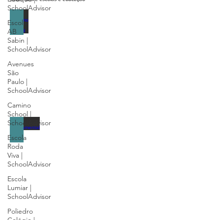
SchoolAdvisor
Berçário e Infantil
Escola
AB
Guia
Sabin |
sobre
SchoolAdvisor
Berçário
e
Avenues
escola
São
de
Paulo |
Educação
SchoolAdvisor
Infantil
Camino
School |
SchoolAdvisor
Fundamental
Escola
Guia
Roda
sobre
Viva |
escolas
SchoolAdvisor
de
Ensino
Escola
Fundamental
Lumiar |
-
SchoolAdvisor
Anos
Poliedro
Iniciais