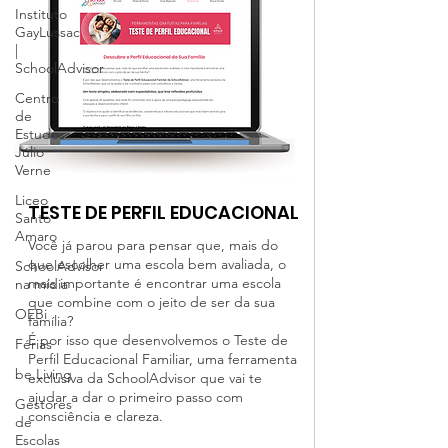
Instituto
GayLussac
|
SchoolAdvisor
Centro
de
Estudos
Júlio
Verne
Liceo
TESTE DE PERFIL EDUCACIONAL
Santo
Amaro
Você já parou para pensar que, mais do
que escolher uma escola bem avaliada, o
SchoolAdvisor
mais importante é encontrar uma escola
na mídia
que combine com o jeito de ser da sua
OEBi
família?
É por isso que desenvolvemos o Teste de
Férias
Perfil Educacional Familiar, uma ferramenta
be.Living
exclusiva da SchoolAdvisor que vai te
ajudar a dar o primeiro passo com
Gestores
consciência e clareza.
de
Escolas