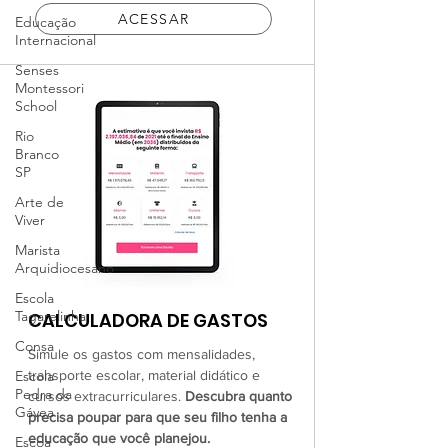
ACESSAR
Educação
Internacional
Senses
Montessori
School
Rio
Branco
SP
Arte de
Viver
Marista
Arquidiocesano
Escola
Tagarelinha
CALCULADORA DE GASTOS
Consa
Simule os gastos com mensalidades,
Escola
transporte escolar, material didático e
Pedra da
cursos extracurriculares.
Descubra quanto
Gávea
precisa poupar para que seu filho tenha a
educação que você planejou.
Escoa