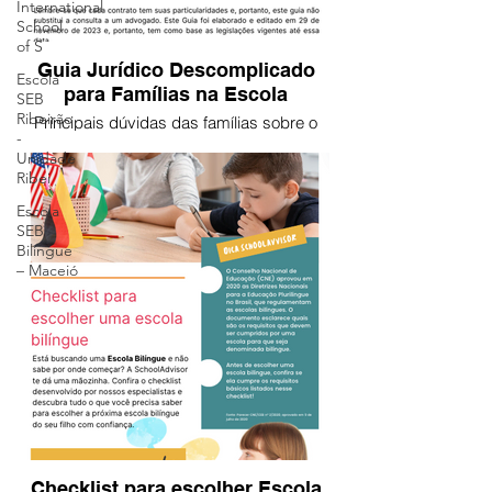
International
School
of S
Guia Jurídico Descomplicado
Escola
para Famílias na Escola
SEB
Ribeirão
Principais dúvidas das famílias sobre o
-
contrato de prestação de serviços com as
Unidade
escolas particulares.
Ribei
Escola
SEB
Bilíngue
– Maceió
Checklist para escolher Escola