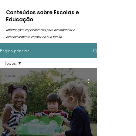
Conteúdos sobre Escolas e
Educação
Informações especializadas para acompanhar o
desenvolvimento escolar da sua família
Página principal
Todos
Todos
Abordagem
pedagógica
Infraestrutura
Corpo
Docente
Bilinguismo
Educação