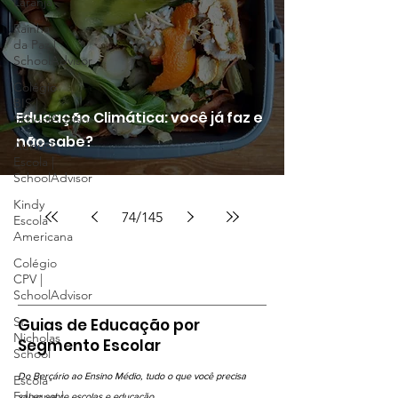
Laranja
Rainha
da Paz |
SchoolAdvisor
Colégio
BIS |
Educação Climática: você já faz e
SchoolAdvisor
não sabe?
Aubrick
Escola |
SchoolAdvisor
Kindy
74
/
145
Escola
Americana
Colégio
CPV |
SchoolAdvisor
St.
Guias de Educação por
Nicholas
Segmento Escolar
School
Do Berçário ao Ensino Médio, tudo o que você precisa
Escola
Eduque |
saber sobre escolas e educação