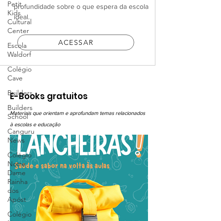
Petit
profundidade sobre o que espera da escola
Kids
ideal.
Cultural
Center
ACESSAR
Escola
Waldorf
Colégio
Cave
Builders
E-Books gratuitos
Builders
Materiais que orientam e aprofundam temas relacionados
School
à escolas e educação
Canguru
News
Colégio
Notre
Dame
Rainha
dos
Apóst
Colégio