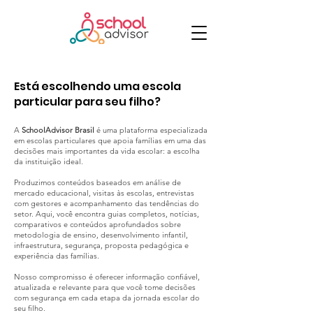
Está escolhendo uma escola
particular para seu filho?
A
SchoolAdvisor Brasil
é uma plataforma especializada
em escolas particulares que apoia famílias em uma das
decisões mais importantes da vida escolar: a escolha
da instituição ideal.
Produzimos conteúdos baseados em análise de
mercado educacional, visitas às escolas, entrevistas
com gestores e acompanhamento das tendências do
setor. Aqui, você encontra guias completos, notícias,
comparativos e conteúdos aprofundados sobre
metodologia de ensino, desenvolvimento infantil,
infraestrutura, segurança, proposta pedagógica e
experiência das famílias.
Nosso compromisso é oferecer informação confiável,
atualizada e relevante para que você tome decisões
com segurança em cada etapa da jornada escolar do
seu filho.