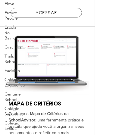
Eleva
Future
ACESSAR
People
Escola
do
Bairro
Gracinha
Trails
School
Fadelito
Colégio
Logosófico
Genuine
School
MAPA DE CRITÉRIOS
Colégio
Sapucaia
Conheça o
Mapa de Critérios da
SchoolAdvisor
: uma ferramenta prática e
Colégio
gratuita que ajuda você a organizar seus
Evolua
pensamentos e refletir com mais