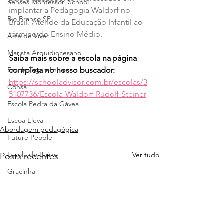
Senses Montessori School
implantar a Pedagogia Waldorf no 
Rio Branco SP
Brasil. Atende da Educação Infantil ao 
término do Ensino Médio.
Arte de Viver
Marista Arquidiocesano
Saiba mais sobre a escola na página 
Escola Tagarelinha
completa no nosso buscador: 
https://schooladvisor.com.br/escolas/3
Consa
5107736/Escola-Waldorf-Rudolf-Steiner
Escola Pedra da Gávea
Escoa Eleva
Abordagem pedagógica
Future People
Escola do Bairro
Ver tudo
Posts recentes
Gracinha
Trails School
Fadelito
Colégio Logosófico