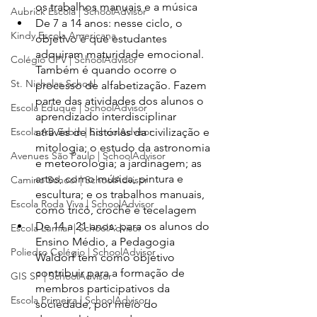
os trabalhos manuais e a música
Aubrick Escola | SchoolAdvisor
De 7 a 14 anos: nesse ciclo, o 
Kindy Escola Americana
objetivo é que estudantes 
adquiram maturidade emocional. 
Colégio CPV | SchoolAdvisor
Também é quando ocorre o 
St. Nicholas School
processo de alfabetização. Fazem 
parte das atividades dos alunos o 
Escola Eduque | SchoolAdvisor
aprendizado interdisciplinar 
Escola AB Sabin | SchoolAdvisor
através de histórias da civilização e 
mitologia; o estudo da astronomia 
Avenues São Paulo | SchoolAdvisor
e meteorologia; a jardinagem; as 
artes, como música, pintura e 
Camino School | SchoolAdvisor
escultura; e os trabalhos manuais, 
Escola Roda Viva | SchoolAdvisor
como tricô, crochê e tecelagem
De 14 a 21 anos: para os alunos do 
Escola Lumiar | SchoolAdvisor
Ensino Médio, a Pedagogia 
Poliedro Colégio | SchoolAdvisor
Waldorf tem como objetivo 
contribuir para a formação de 
GIS SP | SchoolAdvisor
membros participativos da 
Escola Primeira | SchoolAdvisor
sociedade, por meio do 