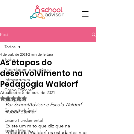
Post
Todos
4 de out. de 2021
2 min de leitura
Todos
As etapas do
Abordagem pedagógica
desenvolvimento na
Infraestrutura
Pedagogia Waldorf
Corpo Docente
Atualizado:
5 de out. de 2021
Avaliado com NaN de 5 estrelas.
Bilinguismo
Por SchoolAdvisor e Escola Waldorf 
Educação Infantil
Rudolf Steiner
Ensino Fundamental
Existe um mito que diz que na 
Ensino Médio
Pedagogia Waldorf os estudantes não 