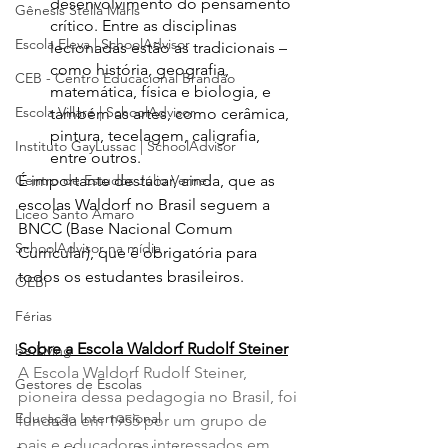
desenvolvimento do pensamento 
Gênesis Stella Maris
crítico. Entre as disciplinas 
Escola Eleva | SchoolAdvisor
lecionadas estão as tradicionais – 
como história, geografia, 
CEB - Centro Educacional Brandão
matemática, física e biologia, e 
Escola Villare | SchoolAdvisor
também as artes, como cerâmica, 
pintura, tecelagem, caligrafia, 
Instituto GayLussac | SchoolAdvisor
entre outros.
Centro de Estudos Júlio Verne
É importante destacar, ainda, que as 
escolas Waldorf no Brasil seguem a 
Liceo Santo Amaro
BNCC (Base Nacional Comum 
SchoolAdvisor na mídia
Curricular), que é obrigatória para 
todos os estudantes brasileiros.
OEBi
Férias
Sobre a Escola Waldorf Rudolf Steiner
be.Living
A Escola Waldorf Rudolf Steiner, 
Gestores de Escolas
pioneira dessa pedagogia no Brasil, foi 
Educação Internacional
fundada em 1955 por um grupo de 
pais e educadores interessados em 