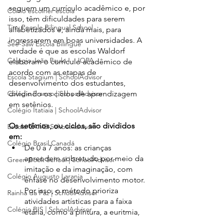
seguem um currículo acadêmico e, por 
Como escolher escola
isso, têm dificuldades para serem 
Tiny People Bilingual School
alfabetizados e, ainda mais, para 
ingressarem em boas universidades. A 
See-Saw Escola Bilíngue
verdade é que as escolas Waldorf 
Colégio João Paulo I - JOPA
elaboram o currículo acadêmico de 
acordo com as etapas de 
Escola Stagium | SchoolAdvisor
desenvolvimento dos estudantes, 
Colégio Franco | SchoolAdvisor
dividindo os ciclos de aprendizagem 
em setênios.
Colégio Itatiaia | SchoolAdvisor
Os setênios, ou ciclos, são divididos 
Escola CAMB SchoolAdvisor
em:
Colégio Brasil Canadá
De 0 a 7 anos: as crianças 
aprendem sobretudo por meio da 
Green Book School | SchoolAdvisor
imitação e da imaginação, com 
Colégio Augusto Laranja
ênfase no desenvolvimento motor. 
Por isso, o método prioriza 
Rainha da Paz | SchoolAdvisor
atividades artísticas para a faixa 
Colégio BIS | SchoolAdvisor
etária, como a pintura, a euritmia, 