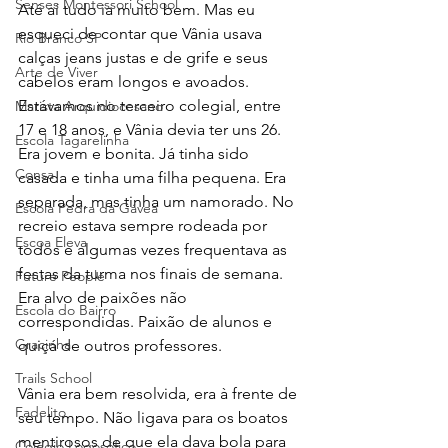
Senses Montessori School
Até aí tudo ia muito bem. Mas eu 
esqueci de contar que Vânia usava 
Rio Branco SP
calças jeans justas e de grife e seus 
Arte de Viver
cabelos eram longos e avoados. 
Estávamos no terceiro colegial, entre 
Marista Arquidiocesano
17 e 18 anos, e Vânia devia ter uns 26. 
Escola Tagarelinha
Era jovem e bonita. Já tinha sido 
Consa
casada e tinha uma filha pequena. Era 
separada, mas tinha um namorado. No 
Escola Pedra da Gávea
recreio estava sempre rodeada por 
Escoa Eleva
todos e algumas vezes frequentava as 
festas da turma nos finais de semana. 
Future People
Era alvo de paixões não 
Escola do Bairro
correspondidas. Paixão de alunos e 
Gracinha
quiçá de outros professores.
Trails School
Vânia era bem resolvida, era à frente de 
Fadelito
seu tempo. Não ligava para os boatos 
mentirosos de que ela dava bola para 
Colégio Logosófico