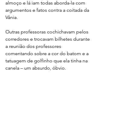
almoço e lá iam todas aborda-la com 
argumentos e fatos contra a coitada da 
Vânia.
Outras professoras cochichavam pelos 
corredores e trocavam bilhetes durante 
a reunião dos professores 
comentando sobre a cor do batom e a 
tatuagem de golfinho que ela tinha na 
canela – um absurdo, óbvio.
Pelo que sei, no ano seguinte Vânia 
perdeu seu emprego naquela escola 
ninguém mais se apaixonou pelas 
equações possíveis determinadas.