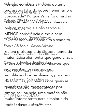
Aubrick Escola | SchoolAdvisor
Por que começar a história de uma 
professora falando sobre Feminismo e 
Kindy Escola Americana
Sororidade? Porque Vânia foi uma das 
Colégio CPV | SchoolAdvisor
primeiras feministas que conheci na 
prática, mesmo ela não tendo a 
St. Nicholas School
MENOR consciência disso e nem 
Escola Eduque | SchoolAdvisor
levantar nenhuma bandeira a respeito.
Escola AB Sabin | SchoolAdvisor
Ela era professora de álgebra (parte da 
Avenues São Paulo | SchoolAdvisor
matemática elementar que generaliza a 
Camino School | SchoolAdvisor
aritmética, introduzindo variáveis que 
representam os números e 
Escola Roda Viva | SchoolAdvisor
simplificando e resolvendo, por meio 
Escola Lumiar | SchoolAdvisor
de fórmulas, problemas nos quais as 
grandezas são representadas por 
Poliedro Colégio | SchoolAdvisor
símbolos), ou seja, uma matéria não 
GIS SP | SchoolAdvisor
muito interessante para a maioria da 
Escola Primeira | SchoolAdvisor
molecada que estava ali.