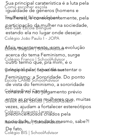
Sua principal caraterística é a luta pela 
Como escolher escola
igualdade de gêneros (homens e 
Tiny People Bilingual School
mulheres), e consequentemente, pela 
participação da mulher na sociedade, 
See-Saw Escola Bilíngue
estando ela no lugar onde desejar.
Colégio João Paulo I - JOPA
Mais recentemente, com a evolução 
Escola Stagium | SchoolAdvisor
acerca do tema Feminismo, surge 
Colégio Franco | SchoolAdvisor
outro termo que, pra mim, é o 
principal pilar capaz de sustentar o 
Colégio Itatiaia | SchoolAdvisor
Feminismo: a Sororidade. Do ponto 
Escola CAMB SchoolAdvisor
de vista do feminismo, a sororidade 
Colégio Brasil Canadá
consiste no não julgamento prévio 
entre as próprias mulheres que, muitas 
Green Book School | SchoolAdvisor
vezes, ajudam a fortalecer estereótipos 
Colégio Augusto Laranja
preconceituosos criados pela 
sociedade. Irmandade mesmo, sabe?! 
Rainha da Paz | SchoolAdvisor
De fato.
Colégio BIS | SchoolAdvisor