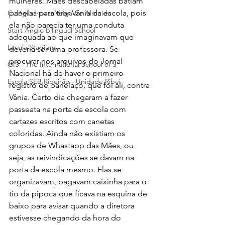
mulheres. Mães descabeladas batiam 
panelas para tirar Vânia da escola, pois 
Colégio Inovar Veiga de Almeida
ela não parecia ter uma conduta 
Start Anglo Bilingual School
adequada ao que imaginavam que 
Escola Stagium
deveria ser uma professora. Se 
procurar nos arquivos do Jornal 
GIS - The International School of S
Nacional há de haver o primeiro 
Escola SEB Ribeirão - Unidade Ribei
registro de panelaço, que foi ali, contra 
Vânia. Certo dia chegaram a fazer 
passeata na porta da escola com 
cartazes escritos com canetas 
coloridas. Ainda não existiam os 
grupos de Whastapp das Mães, ou 
seja, as reivindicações se davam na 
porta da escola mesmo. Elas se 
organizavam, pagavam caixinha para o 
tio da pipoca que ficava na esquina de 
baixo para avisar quando a diretora 
estivesse chegando da hora do 