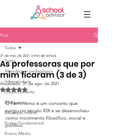
Post
Todos
31 de mai. de 2021
3 min de leitura
Todos
As professoras que por
Abordagem pedagógica
mim ficaram (3 de 3)
Infraestrutura
Atualizado:
31 de ago. de 2021
Avaliado com NaN de 5 estrelas.
Corpo Docente
Bilinguismo
O Feminismo é um conceito que 
surgiu no século XIX e se desenvolveu 
Educação Infantil
como movimento filosófico, social e 
Ensino Fundamental
político.
Ensino Médio