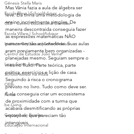
Gênesis Stella Maris
Mas Vânia fazia a aula de álgebra ser 
Escola Eleva | SchoolAdvisor
leve. Ela tinha uma metodologia de 
ensino incrivelmente simples. De 
CEB - Centro Educacional Brandão
maneira descontraída conseguia fazer 
Escola Villare | SchoolAdvisor
as expressões matemáticas NÃO 
parecerem tão assustadoras. Suas aulas 
Instituto GayLussac | SchoolAdvisor
eram previamente bem organizadas - 
Centro de Estudos Júlio Verne
planejadas mesmo. Seguiam sempre o 
Liceo Santo Amaro
mesmo fluxo: Parte teórica, parte 
prática, exercícios e lição de casa. 
SchoolAdvisor na mídia
Seguindo à risca o cronograma 
OEBi
previsto no livro. Tudo como deve ser. 
E ela conseguia criar um ecossistema 
Férias
de proximidade com a turma que 
be.Living
acabava desmitificando as próprias 
Gestores de Escolas
equações, que pareciam tão 
intangíveis.
Educação Internacional