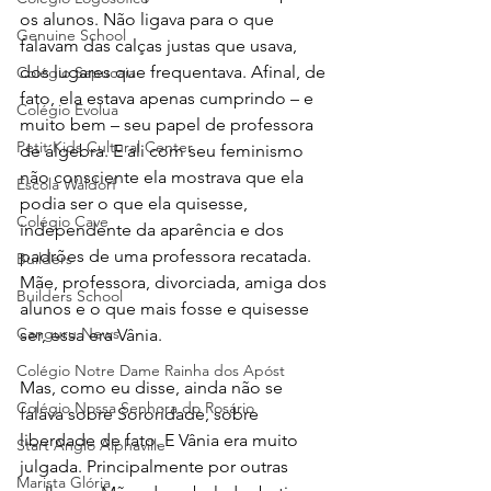
os alunos. Não ligava para o que 
Genuine School
falavam das calças justas que usava, 
dos lugares que frequentava. Afinal, de 
Colégio Sapucaia
fato, ela estava apenas cumprindo – e 
Colégio Evolua
muito bem – seu papel de professora 
Petit Kids Cultural Center
de álgebra. E ali com seu feminismo 
não consciente ela mostrava que ela 
Escola Waldorf
podia ser o que ela quisesse, 
Colégio Cave
independente da aparência e dos 
padrões de uma professora recatada. 
Builders
Mãe, professora, divorciada, amiga dos 
Builders School
alunos e o que mais fosse e quisesse 
Canguru News
ser, essa era Vânia.
Colégio Notre Dame Rainha dos Apóst
Mas, como eu disse, ainda não se 
Colégio Nossa Senhora do Rosário
falava sobre Sororidade, sobre 
liberdade de fato. E Vânia era muito 
Start Anglo Alphaville
julgada. Principalmente por outras 
Marista Glória