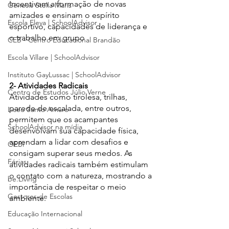
Incentivam a formação de novas 
Gênesis Stella Maris
amizades e ensinam o espírito 
Escola Eleva | SchoolAdvisor
esportivo, capacidades de liderança e 
o trabalho em grupo
CEB - Centro Educacional Brandão
Escola Villare | SchoolAdvisor
Instituto GayLussac | SchoolAdvisor
2- Atividades Radicais
Centro de Estudos Júlio Verne
Atividades como tirolesa, trilhas, 
parede de escalada, entre outros, 
Liceo Santo Amaro
permitem que os acampantes 
SchoolAdvisor na mídia
desenvolvam sua capacidade física, 
aprendam a lidar com desafios e 
OEBi
consigam superar seus medos. As 
Férias
atividades radicais também estimulam 
o contato com a natureza, mostrando a 
be.Living
importância de respeitar o meio 
Gestores de Escolas
ambiente.
Educação Internacional