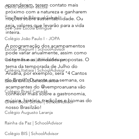
aprenderem, terem contato mais 
Como escolher escola
próximo com a natureza e ganharem 
Tiny People Bilingual School
noções sobre sustentabilidade. Ou 
seja, valores que levarão para a vida 
See-Saw Escola Bilíngue
inteira.
Colégio João Paulo I - JOPA
A programação dos acampamentos 
Escola Stagium | SchoolAdvisor
pode variar anualmente, assim como 
os temas e as atividades propostas. O 
Colégio Franco | SchoolAdvisor
tema da temporada de Julho do 
Colégio Itatiaia | SchoolAdvisor
Aruanã, por exemplo, será "4 Cantos 
do Brasil". Durante uma semana, os 
Escola CAMB SchoolAdvisor
acampantes do @vemproaruana vão 
Colégio Brasil Canadá
conhecer mais sobre a gastronomia, 
música, história, tradições e biomas do 
Green Book School | SchoolAdvisor
nosso Brasilzão!
Colégio Augusto Laranja
Rainha da Paz | SchoolAdvisor
Colégio BIS | SchoolAdvisor