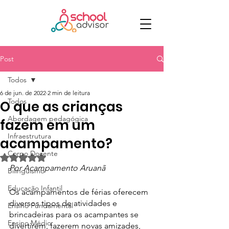
Post
Todos
6 de jun. de 2022
2 min de leitura
Todos
O que as crianças
Abordagem pedagógica
fazem em um
Infraestrutura
acampamento?
Corpo Docente
Avaliado com NaN de 5 estrelas.
Por Acampamento Aruanã
Bilinguismo
Educação Infantil
Os acampamentos de férias oferecem 
diversos tipos de atividades e 
Ensino Fundamental
brincadeiras para os acampantes se 
Ensino Médio
divertirem, fazerem novas amizades, 