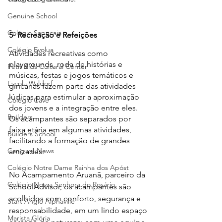
Genuine School
Colégio Sapucaia
5- Recreação e Refeições
Colégio Evolua
Atividades recreativas como 
playgrounds, roda de histórias e 
Petit Kids Cultural Center
músicas, festas e jogos temáticos e 
Escola Waldorf
gincanas fazem parte das atividades 
lúdicas para estimular a aproximação 
Colégio Cave
dos jovens e a integração entre eles. 
Builders
Os acampantes são separados por 
faixa etária em algumas atividades, 
Builders School
facilitando a formação de grandes 
Canguru News
amizades.
Colégio Notre Dame Rainha dos Apóst
No 
Acampamento Aruanã
, parceiro da 
Colégio Nossa Senhora do Rosário
SchoolAdvisor, os acampantes são 
acolhidos com conforto, segurança e 
Start Anglo Alphaville
responsabilidade, em um lindo espaço 
Marista Glória