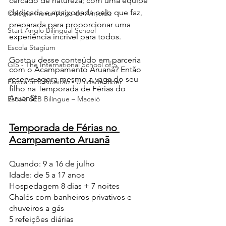
cercado de natureza; com uma equipe 
dedicada e apaixonada pelo que faz, 
Colégio Inovar Veiga de Almeida
preparada para proporcionar uma 
Start Anglo Bilingual School
experiência incrível para todos.
Escola Stagium
Gostou desse conteúdo em parceria 
GIS - The International School of S
com o Acampamento Aruanã? Então 
reserve agora mesmo a vaga do seu 
Escola SEB Ribeirão - Unidade Ribei
filho na Temporada de Férias do 
Aruanã!
Escola SEB Bilíngue – Maceió
Temporada de Férias no 
Acampamento Aruanã
Quando: 9 a 16 de julho
Idade: de 5 a 17 anos
Hospedagem 8 dias + 7 noites
Chalés com banheiros privativos e 
chuveiros a gás
5 refeições diárias