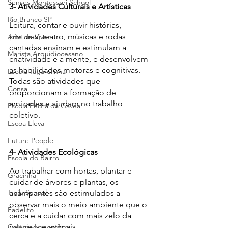
Senses Montessori School
3- Atividades Culturais e Artísticas
Rio Branco SP
Leitura, contar e ouvir histórias, 
pinturas, teatro, músicas e rodas 
Arte de Viver
cantadas ensinam e estimulam a 
Marista Arquidiocesano
criatividade e a mente, e desenvolvem 
as habilidades motoras e cognitivas. 
Escola Tagarelinha
Todas são atividades que 
Consa
proporcionam a formação de 
amizades e ajudam no trabalho 
Escola Pedra da Gávea
coletivo.
Escoa Eleva
Future People
4- Atividades Ecológicas
Escola do Bairro
Ao trabalhar com hortas, plantar e 
Gracinha
cuidar de árvores e plantas, os 
Trails School
acampantes são estimulados a 
observar mais o meio ambiente que o 
Fadelito
cerca e a cuidar com mais zelo da 
natureza e animais.
Colégio Logosófico