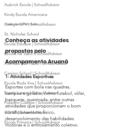
Aubrick Escola | SchoolAdvisor
Kindy Escola Americana
Colégio CPV | SchoolAdvisor
Imagem: Acampamento Aruanã
St. Nicholas School
Conheça as atividades 
Escola Eduque | SchoolAdvisor
propostas pelo 
Escola AB Sabin | SchoolAdvisor
Acampamento Aruanã
Avenues São Paulo | SchoolAdvisor
Camino School | SchoolAdvisor
1- Atividades Esportivas
Escola Roda Viva | SchoolAdvisor
Esportes com bola nas quadras, 
Escola Lumiar | SchoolAdvisor
campos e ginásio, como futebol, vôlei, 
basquete, queimada, entre outras 
Poliedro Colégio | SchoolAdvisor
atividades que proporcionam o bom 
condicionamento físico, 
GIS SP | SchoolAdvisor
desenvolvimento das habilidades 
Escola Primeira | SchoolAdvisor
motoras e o entrosamento coletivo. 