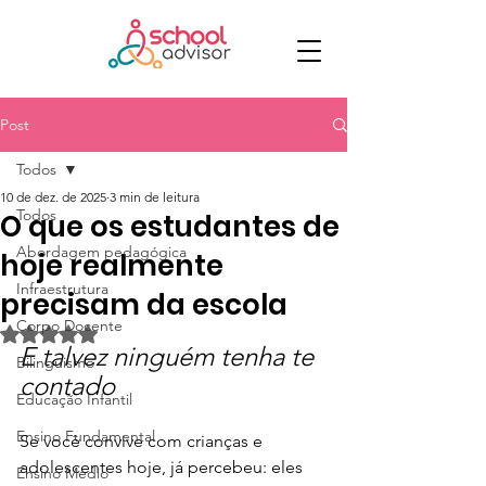
Post
Todos
10 de dez. de 2025
3 min de leitura
Todos
O que os estudantes de
Abordagem pedagógica
hoje realmente
Infraestrutura
precisam da escola
Corpo Docente
Avaliado com NaN de 5 estrelas.
E talvez ninguém tenha te 
Bilinguismo
contado
Educação Infantil
Ensino Fundamental
Se você convive com crianças e 
adolescentes hoje, já percebeu: eles 
Ensino Médio