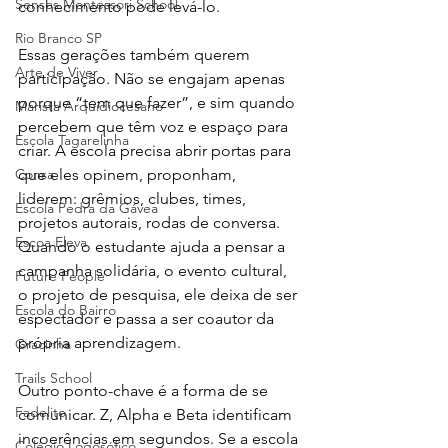
Senses Montessori School
conhecimento pode levá-lo.
Rio Branco SP
Essas gerações também querem 
Arte de Viver
participação. Não se engajam apenas 
porque “tem que fazer”, e sim quando 
Marista Arquidiocesano
percebem que têm voz e espaço para 
Escola Tagarelinha
criar. A escola precisa abrir portas para 
Consa
que eles opinem, proponham, 
liderem: grêmios, clubes, times, 
Escola Pedra da Gávea
projetos autorais, rodas de conversa. 
Escoa Eleva
Quando o estudante ajuda a pensar a 
campanha solidária, o evento cultural, 
Future People
o projeto de pesquisa, ele deixa de ser 
Escola do Bairro
espectador e passa a ser coautor da 
própria aprendizagem.
Gracinha
Trails School
Outro ponto-chave é a forma de se 
Fadelito
comunicar. Z, Alpha e Beta identificam 
incoerências em segundos. Se a escola 
Colégio Logosófico