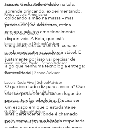
nasceu deslizando o dedo na tela, 
Aubrick Escola | SchoolAdvisor
aprende brincando, experimentando, 
Kindy Escola Americana
colocando a mão na massa – mas 
Colégio CPV | SchoolAdvisor
precisa de vínculos fortes, rotina 
segura e adultos emocionalmente 
St. Nicholas School
disponíveis. A Beta, que está 
Escola Eduque | SchoolAdvisor
chegando, crescerá em um cenário 
ainda mais automatizado e instável. E 
Escola AB Sabin | SchoolAdvisor
justamente por isso vai precisar de 
Avenues São Paulo | SchoolAdvisor
algo que nenhuma tecnologia entrega: 
Camino School | SchoolAdvisor
humanidade.
Escola Roda Viva | SchoolAdvisor
O que isso tudo diz para a escola? Que 
Escola Lumiar | SchoolAdvisor
ela não pode ser apenas um lugar de 
provas, tarefas e boletins. Precisa ser 
Poliedro Colégio | SchoolAdvisor
um espaço em que o estudante se 
GIS SP | SchoolAdvisor
sinta pertencente: onde é chamado 
pelo nome, tem sua história respeitada 
Escola Primeira | SchoolAdvisor
e sabe que pode errar, tentar de novo, 