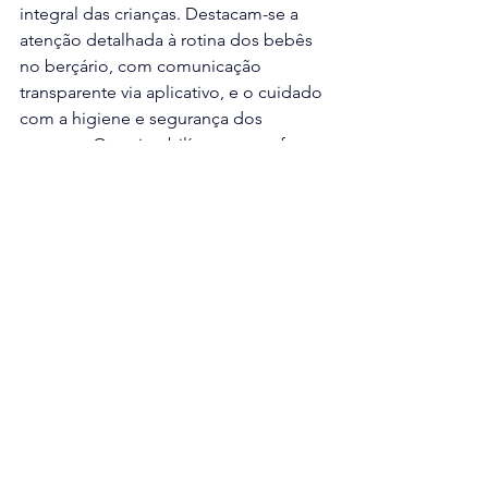
integral das crianças. Destacam-se a 
atenção detalhada à rotina dos bebês 
no berçário, com comunicação 
transparente via aplicativo, e o cuidado 
com a higiene e segurança dos 
espaços. O ensino bilíngue, com forte 
foco em raciocínio lógico, e a 
metodologia que torna o aprendizado 
prazeroso e envolvente são 
considerados diferenciais importantes. 
A equipe é descrita como atenta, a 
escola se mostra bem estruturada e 
equipada, e há um reconhecimento do 
crescimento e aperfeiçoamento 
contínuo da instituição e de seu corpo 
docente. O colégio estabelece uma 
relação próxima com as famílias, 
formando cidadãos éticos e 
preparados para novas fases 