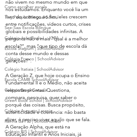
não vivem no mesmo mundo em que 
Como escolher escola
nós estudamos. Enquanto você lia um 
livro do começo ao fim, eles crescem 
Tiny People Bilingual School
entre notificações, vídeos curtos, crises 
See-Saw Escola Bilíngue
globais e possibilidades infinitas. A 
Colégio João Paulo I - JOPA
pergunta não é mais “qual é a melhor 
escola?”, mas “que tipo de escola dá 
Escola Stagium | SchoolAdvisor
conta desse mundo e dessas 
Colégio Franco | SchoolAdvisor
gerações?”.
Colégio Itatiaia | SchoolAdvisor
A Geração Z, que hoje ocupa o Ensino 
Escola CAMB SchoolAdvisor
Fundamental II e o Médio, não aceita 
Colégio Brasil Canadá
respostas prontas. Questiona, 
compara, pesquisa, quer saber o 
Green Book School | SchoolAdvisor
porquê das coisas. Busca propósito, 
Colégio Augusto Laranja
autenticidade e coerência: não basta 
dizer, é preciso viver aquilo que se fala. 
Rainha da Paz | SchoolAdvisor
A Geração Alpha, que está na 
Colégio BIS | SchoolAdvisor
Educação Infantil e Anos Iniciais, já 