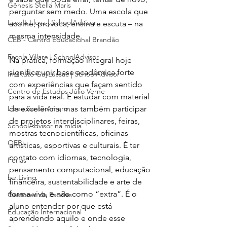
Gênesis Stella Maris
perguntar sem medo. Uma escola que 
Escola Eleva | SchoolAdvisor
acolhe, provoca, ensina e escuta – na 
mesma intensidade.
CEB - Centro Educacional Brandão
Escola Villare | SchoolAdvisor
Na prática, formação integral hoje 
significa unir base acadêmica forte 
Instituto GayLussac | SchoolAdvisor
com experiências que façam sentido 
Centro de Estudos Júlio Verne
para a vida real. É estudar com material 
Liceo Santo Amaro
de excelência, mas também participar 
de projetos interdisciplinares, feiras, 
SchoolAdvisor na mídia
mostras tecnocientíficas, oficinas 
OEBi
artísticas, esportivas e culturais. É ter 
contato com idiomas, tecnologia, 
Férias
pensamento computacional, educação 
be.Living
financeira, sustentabilidade e arte de 
forma viva, e não como “extra”. É o 
Gestores de Escolas
aluno entender por que está 
Educação Internacional
aprendendo aquilo e onde esse 