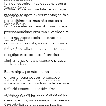
fala de respeito, mas desconsidera a 
Genuine School
opinião do aluno; se fala de inovação, 
mas não permite experimentar; se fala 
Colégio Sapucaia
de acolhimento, mas não escuta as 
Colégio Evolua
famílias – eles sentem. A comunicação 
Petit Kids Cultural Center
precisa ser clara, próxima e verdadeira, 
tanto nas redes sociais quanto no 
Escola Waldorf
corredor da escola, na reunião com a 
Colégio Cave
família, no bilhete, no e-mail. Mais do 
que discursos bonitos, é preciso 
Builders
alinhamento entre discurso e prática.
Builders School
E tem algo que não dá mais para 
Canguru News
empurrar para depois: o cuidado 
Colégio Notre Dame Rainha dos Apóst
socioemocional. Por trás da tela existe 
Colégio Nossa Senhora do Rosário
um adolescente lidando com 
ansiedade, comparação e pressão por 
Start Anglo Alphaville
desempenho; uma criança que precisa 
Marista Glória
de colo, limite e presença; famílias 