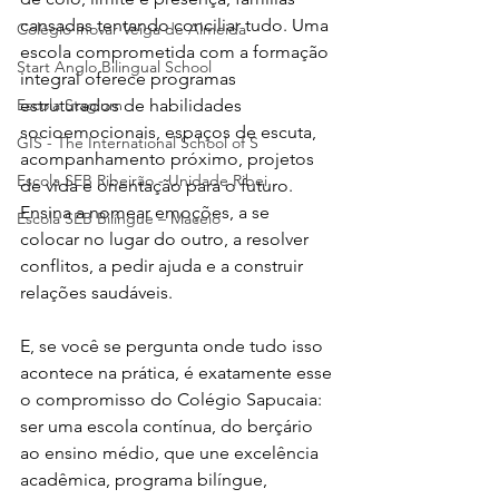
cansadas tentando conciliar tudo. Uma 
Colégio Inovar Veiga de Almeida
escola comprometida com a formação 
Start Anglo Bilingual School
integral oferece programas 
Escola Stagium
estruturados de habilidades 
socioemocionais, espaços de escuta, 
GIS - The International School of S
acompanhamento próximo, projetos 
Escola SEB Ribeirão - Unidade Ribei
de vida e orientação para o futuro. 
Ensina a nomear emoções, a se 
Escola SEB Bilíngue – Maceió
colocar no lugar do outro, a resolver 
conflitos, a pedir ajuda e a construir 
relações saudáveis.
E, se você se pergunta onde tudo isso 
acontece na prática, é exatamente esse 
o compromisso do Colégio Sapucaia: 
ser uma escola contínua, do berçário 
ao ensino médio, que une excelência 
acadêmica, programa bilíngue, 