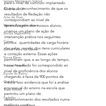
Senses Montessori School
para o nível de currículo implantado. 
Diante do reconhecimento de que os 
Rio Branco SP
resultados de Redação não 
Arte de Viver
correspondiam ao nível de 
Marista Arquidiocesano
aprendizagem dos nossos alunos, 
criamos um plano de ação de 
Escola Tagarelinha
intervenção prática nos seguintes 
Consa
pontos:  quantidades de carga horária 
das aulas, revisão dos itens curriculares 
Escola Pedra da Gávea
e correção externa. Essas ações 
Escoa Eleva
permitiram que, e ao longo do tempo, 
nosso resultado foi correspondido ao 
Future People
nível de proficiência dos alunos 
Escola do Bairro
chegando à faixa de 900 pontos de 
Gracinha
média. Isso evidencia que foi a análise 
processual do ensino na escola que 
Trails School
permitiu um plano de 
Fadelito
desenvolvimento dos resultados numa 
melhoria contínua. 
Colégio Logosófico