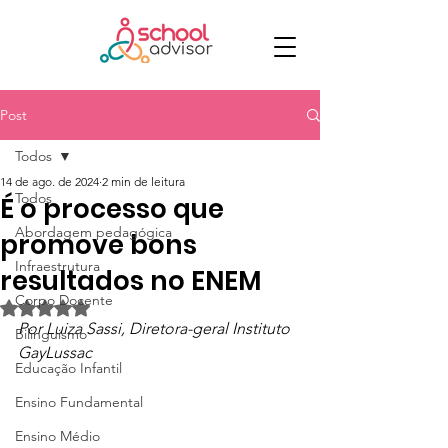
Post
Todos
14 de ago. de 2024
2 min de leitura
Todos
É o processo que
Abordagem pedagógica
promove bons
Infraestrutura
resultados no ENEM
Corpo Docente
Avaliado com NaN de 5 estrelas.
Por Luiza Sassi, Diretora-geral Instituto 
Bilinguismo
GayLussac
Educação Infantil
Ensino Fundamental
Ensino Médio