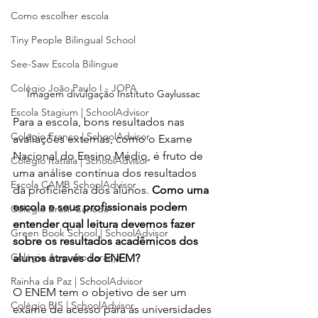
Como escolher escola
Tiny People Bilingual School
See-Saw Escola Bilíngue
Colégio João Paulo I - JOPA
Imagem divulgação Instituto Gaylussac
Escola Stagium | SchoolAdvisor
Para a escola, bons resultados nas 
Colégio Franco | SchoolAdvisor
avaliações externas, como o Exame 
Nacional do Ensino Médio, é fruto de 
Colégio Itatiaia | SchoolAdvisor
uma análise contínua dos resultados 
Escola CAMB SchoolAdvisor
da proficiência dos alunos. 
Como uma 
escola e seus profissionais podem 
Colégio Brasil Canadá
entender qual leitura devemos fazer 
Green Book School | SchoolAdvisor
sobre os resultados acadêmicos dos 
Colégio Augusto Laranja
alunos através do ENEM?
Rainha da Paz | SchoolAdvisor
O ENEM tem o objetivo de ser um 
Colégio BIS | SchoolAdvisor
exame de acesso para as universidades 