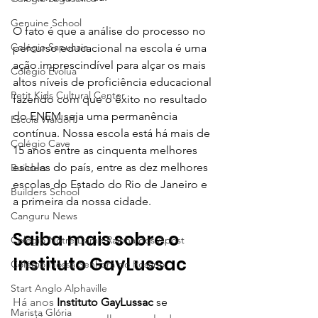
Genuine School
O fato é que a análise do processo no 
Colégio Sapucaia
percurso educacional na escola é uma 
ação imprescindível para alçar os mais 
Colégio Evolua
altos níveis de proficiência educacional 
Petit Kids Cultural Center
fazendo com que o êxito no resultado 
do ENEM seja uma permanência 
Escola Waldorf
contínua. Nossa escola está há mais de 
Colégio Cave
15 anos entre as cinquenta melhores 
escolas do país, entre as dez melhores 
Builders
escolas do Estado do Rio de Janeiro e 
Builders School
a primeira da nossa cidade. 
Canguru News
Saiba mais sobre o 
Colégio Notre Dame Rainha dos Apóst
Instituto GayLussac
Colégio Nossa Senhora do Rosário
Start Anglo Alphaville
Há anos 
Instituto GayLussac
 se 
Marista Glória