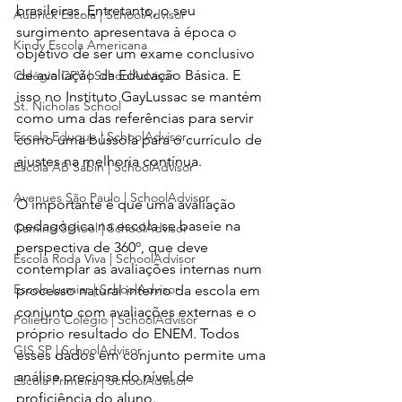
brasileiras. Entretanto, o seu 
Aubrick Escola | SchoolAdvisor
surgimento apresentava à época o 
Kindy Escola Americana
objetivo de ser um exame conclusivo 
de avaliação da Educação Básica. E 
Colégio CPV | SchoolAdvisor
isso no Instituto GayLussac se mantém 
St. Nicholas School
como uma das referências para servir 
Escola Eduque | SchoolAdvisor
como uma bússola para o currículo de 
ajustes na melhoria contínua. 
Escola AB Sabin | SchoolAdvisor
Avenues São Paulo | SchoolAdvisor
O importante é que uma avaliação 
pedagógica na escola se baseie na 
Camino School | SchoolAdvisor
perspectiva de 360º, que deve 
Escola Roda Viva | SchoolAdvisor
contemplar as avaliações internas num 
Escola Lumiar | SchoolAdvisor
processo natural interno da escola em 
conjunto com avaliações externas e o 
Poliedro Colégio | SchoolAdvisor
próprio resultado do ENEM. Todos 
GIS SP | SchoolAdvisor
esses dados em conjunto permite uma 
análise preciosa do nível de 
Escola Primeira | SchoolAdvisor
proficiência do aluno. 