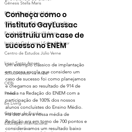
Gênesis Stella Maris
Conheça como o 
Escola Eleva | SchoolAdvisor
Instituto GayLussac 
CEB - Centro Educacional Brandão
construiu um case de 
Escola Villare | SchoolAdvisor
Instituto GayLussac | SchoolAdvisor
sucesso no ENEM
Centro de Estudos Júlio Verne
Liceo Santo Amaro
Um exemplo clássico de implantação 
em nossa escola que considero um 
SchoolAdvisor na mídia
caso de sucesso foi como planejamos 
OEBi
e chegamos ao resultado de 914 de 
média na Redação do ENEM com a 
Férias
participação de 100% dos nossos 
be.Living
alunos concluístes do Ensino Médio. 
Gestores de Escolas
Há dez anos a nossa média de 
Redação era em torno de 700 pontos e 
Educação Internacional
considerávamos um resultado baixo 