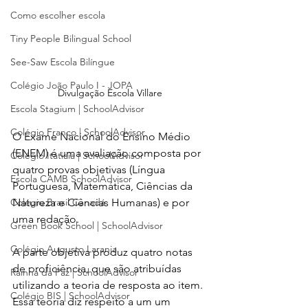
Como escolher escola
Tiny People Bilingual School
See-Saw Escola Bilíngue
Colégio João Paulo I - JOPA
Divulgação Escola Villare
Escola Stagium | SchoolAdvisor
Colégio Franco | SchoolAdvisor
O Exame Nacional do Ensino Médio 
(ENEM) é uma avaliação composta por 
Colégio Itatiaia | SchoolAdvisor
quatro provas objetivas (Língua 
Escola CAMB SchoolAdvisor
Portuguesa, Matemática, Ciências da 
Natureza e Ciências Humanas) e por 
Colégio Brasil Canadá
uma redação. 
Green Book School | SchoolAdvisor
Colégio Augusto Laranja
A parte objetiva produz quatro notas 
de proficiência, que são atribuídas 
Rainha da Paz | SchoolAdvisor
utilizando a teoria de resposta ao item. 
Colégio BIS | SchoolAdvisor
Essa teoria diz respeito a um um 