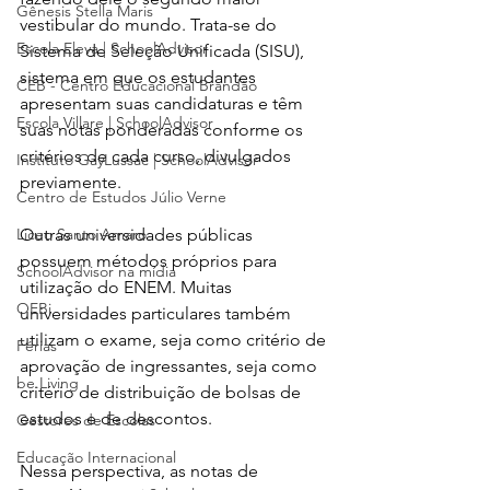
Gênesis Stella Maris
vestibular do mundo. Trata-se do 
Escola Eleva | SchoolAdvisor
Sistema de Seleção Unificada (SISU), 
sistema em que os estudantes 
CEB - Centro Educacional Brandão
apresentam suas candidaturas e têm 
Escola Villare | SchoolAdvisor
suas notas ponderadas conforme os 
critérios de cada curso, divulgados 
Instituto GayLussac | SchoolAdvisor
previamente.
Centro de Estudos Júlio Verne
Outras universidades públicas 
Liceo Santo Amaro
possuem métodos próprios para 
SchoolAdvisor na mídia
utilização do ENEM. Muitas 
OEBi
universidades particulares também 
utilizam o exame, seja como critério de 
Férias
aprovação de ingressantes, seja como 
be.Living
critério de distribuição de bolsas de 
estudos e de descontos. 
Gestores de Escolas
Educação Internacional
Nessa perspectiva, as notas de 