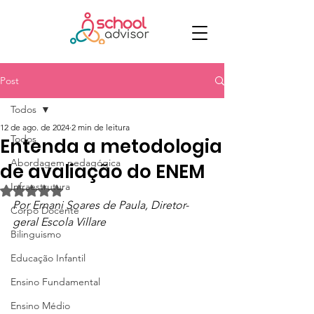
Post
Todos
12 de ago. de 2024
2 min de leitura
Todos
Entenda a metodologia
Abordagem pedagógica
de avaliação do ENEM
Infraestrutura
Avaliado com NaN de 5 estrelas.
Por Ernani Soares de Paula, Diretor-
Corpo Docente
geral Escola Villare
Bilinguismo
Educação Infantil
Ensino Fundamental
Ensino Médio