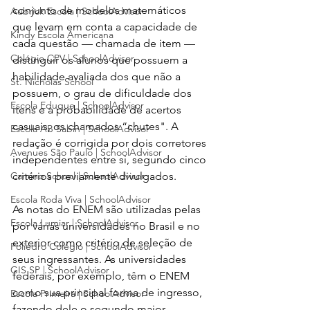
conjunto de modelos matemáticos 
Aubrick Escola | SchoolAdvisor
que levam em conta a capacidade de 
Kindy Escola Americana
cada questão — chamada de item — 
Colégio CPV | SchoolAdvisor
distinguir os alunos que possuem a 
habilidade avaliada dos que não a 
St. Nicholas School
possuem, o grau de dificuldade dos 
Escola Eduque | SchoolAdvisor
itens e a probabilidade de acertos 
casuais, os chamados “chutes". A 
Escola AB Sabin | SchoolAdvisor
redação é corrigida por dois corretores 
Avenues São Paulo | SchoolAdvisor
independentes entre si, segundo cinco 
critérios previamente divulgados.
Camino School | SchoolAdvisor
Escola Roda Viva | SchoolAdvisor
As notas do ENEM são utilizadas pelas 
Escola Lumiar | SchoolAdvisor
por várias universidades no Brasil e no 
exterior como critério de seleção de 
Poliedro Colégio | SchoolAdvisor
seus ingressantes. As universidades 
GIS SP | SchoolAdvisor
federais, por exemplo, têm o ENEM 
como sua principal forma de ingresso, 
Escola Primeira | SchoolAdvisor
fazendo dele o segundo maior 