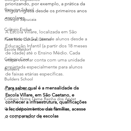
priorizando, por exemplo, a prática da 
Genuine School
língua inglesa desde os primeiros anos 
escolares.
Colégio Sapucaia
Colégio Evolua
A Escola Villare, localizada em São 
Caetano do Sul, atende alunos desde a 
Petit Kids Cultural Center
Educação Infantil (a partir dos 18 meses 
Escola Waldorf
de idade) até o Ensino Médio. Cada 
Colégio Cave
etapa escolar conta com uma unidade 
projetada especialmente para alunos 
Builders
de faixas etárias específicas.
Builders School
Para saber qual é a mensalidade da 
Canguru News
Escola Villare, em São Caetano, e 
Colégio Notre Dame Rainha dos Apóst
conhecer a infraestrutura, qualificações 
e ler depoimentos das famílias, acesse 
Colégio Nossa Senhora do Rosário
o comparador de escolas 
Start Anglo Alphaville
SchoolAdvisor. 
Clique aqui.
Marista Glória