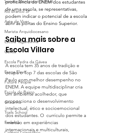
Senses Montessori School
proficiência do ENEM dos estudantes 
de uma escola, se representativas, 
Rio Branco SP
podem indicar o potencial de a escola 
Arte de Viver
abrir as portas do Ensino Superior.
Marista Arquidiocesano
Saiba mais sobre a 
Escola Tagarelinha
Escola Villare
Consa
Escola Pedra da Gávea
A escola tem 35 anos de tradição e 
Escoa Eleva
ocupa o Top 7 das escolas de São 
Paulo com melhor desempenho no 
Future People
ENEM. A equipe multidisciplinar cria 
Escola do Bairro
um ambiente acolhedor, que 
proporciona o desenvolvimento 
Gracinha
intelectual, ético e socioemocional 
Trails School
dos estudantes. O  currículo permite a 
imersão em experiências 
Fadelito
internacionais e multiculturais, 
Colégio Logosófico