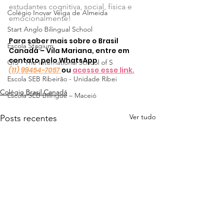
estudantes cognitiva, social, física e 
Colégio Inovar Veiga de Almeida
emocionalmente!
Start Anglo Bilingual School
Para saber mais sobre o 
Brasil 
Escola Stagium
Canadá – Vila Mariana,
 entre em 
contato pelo WhatsApp 
GIS - The International School of S
(11) 99454-7057
ou 
acesse esse link.
Escola SEB Ribeirão - Unidade Ribei
Colégio Brasil Canadá
Escola SEB Bilíngue – Maceió
Ver tudo
Posts recentes