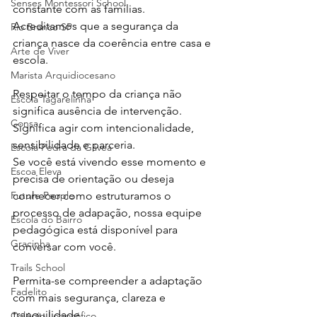
Senses Montessori School
constante com as famílias. 
Acreditamos que a segurança da 
Rio Branco SP
criança nasce da coerência entre casa e 
Arte de Viver
escola.
Marista Arquidiocesano
Respeitar o tempo da criança não 
Escola Tagarelinha
significa ausência de intervenção. 
Consa
Significa agir com intencionalidade, 
sensibilidade e parceria. 
Escola Pedra da Gávea
Se você está vivendo esse momento e 
Escoa Eleva
precisa de orientação ou deseja 
Future People
conhecer como estruturamos o 
processo de adapação, nossa equipe 
Escola do Bairro
pedagógica está disponível para 
Gracinha
conversar com você.
Trails School
Permita-se compreender a adaptação 
Fadelito
com mais segurança, clareza e 
tranquilidade.
Colégio Logosófico