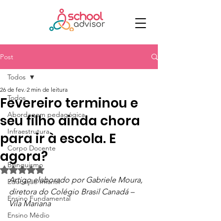
Post
Todos
26 de fev.
2 min de leitura
Todos
Fevereiro terminou e
Abordagem pedagógica
seu filho ainda chora
Infraestrutura
para ir à escola. E
Corpo Docente
agora?
Bilinguismo
Avaliado com NaN de 5 estrelas.
Artigo elaborado por Gabriele Moura, 
Educação Infantil
diretora do Colégio Brasil Canadá – 
Ensino Fundamental
Vila Mariana
Ensino Médio