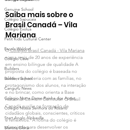
Genuine School
Saiba mais sobre o 
Colégio Sapucaia
Brasil Canadá – Vila 
Colégio Evolua
Mariana
Petit Kids Cultural Center
Escola Waldorf
O
 Colégio Brasil Canadá
 - Vila Mariana
soma mais de 20 anos de experiência 
Colégio Cave
em ensino bilíngue de qualidade A  
Builders
proposta do colégio é baseada no 
afeto, na parceria com as famílias, no 
Builders School
protagonismo dos alunos, na interação 
Canguru News
e no brincar, como orienta a Base 
Colégio Notre Dame Rainha dos Apóst
Nacional Comum Curricular. O Brasil 
Canadá auxilia na formação de 
Colégio Nossa Senhora do Rosário
cidadãos globais, conscientes, críticos 
Start Anglo Alphaville
e reflexivos.  A rotina do colégio é 
planejada para desenvolver os 
Marista Glória