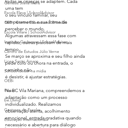
todas as crianças se adaptem. Cada 
Gênesis Stella Maris
uma tem
Escola Eleva | SchoolAdvisor
o seu vínculo familiar, seu 
temperamento e sua forma de 
CEB - Centro Educacional Brandão
perceber o mundo.
Escola Villare | SchoolAdvisor
Algumas atravessam essa fase com 
Instituto GayLussac | SchoolAdvisor
rapidez; outras precisam de mais 
tempo. 
Centro de Estudos Júlio Verne
Se março se aproxima e seu filho ainda 
Liceo Santo Amaro
pede colo ou chora na entrada, o 
caminho não
SchoolAdvisor na mídia
é desistir, é ajustar estratégias. 
OEBi
Férias
Na BC Vila Mariana, compreendemos a 
adaptação como um processo 
be.Living
individualizado. Realizamos 
Gestores de Escolas
observação atenta, acolhimento 
emocional, entrada gradativa quando 
Educação Internacional
necessário e abertura para diálogo 