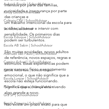
Aubrick Escola | SchoolAdvisor
intensos por parte das famílias, 
curiosidade e insegurança por parte 
Kindy Escola Americana
das crianças e
Colégio CPV | SchoolAdvisor
um trabalho intencional da escola para 
acolher, observar e intervir com
St. Nicholas School
sensibilidade. Os primeiros dias 
Escola Eduque | SchoolAdvisor
podem ser turbulentos. 
Escola AB Sabin | SchoolAdvisor
São muitas novidades, novos adultos 
Avenues São Paulo | SchoolAdvisor
de referência, novos espaços, regras e 
Camino School | SchoolAdvisor
estímulos. Essas experiências podem 
gerar cansaço físico e esgotamento 
Escola Roda Viva | SchoolAdvisor
emocional, o que não significa que a 
Escola Lumiar | SchoolAdvisor
escola não esteja funcionando. 
Poliedro Colégio | SchoolAdvisor
Significa que a criança está vivendo 
algo grande e novo.
GIS SP | SchoolAdvisor
Escola Primeira | SchoolAdvisor
Não existe um prazo exato para que 