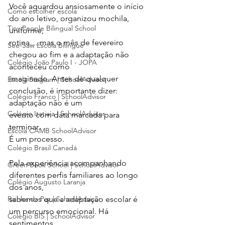
Você aguardou ansiosamente o início 
Como escolher escola
do ano letivo, organizou mochila, 
Tiny People Bilingual School
uniforme,
rotina… mas o mês de fevereiro 
See-Saw Escola Bilíngue
chegou ao fim e a adaptação não 
Colégio João Paulo I - JOPA
aconteceu como
imaginado. Antes de qualquer 
Escola Stagium | SchoolAdvisor
conclusão, é importante dizer: 
Colégio Franco | SchoolAdvisor
adaptação não é um
Colégio Itatiaia | SchoolAdvisor
evento com data marcada para 
terminar. 
Escola CAMB SchoolAdvisor
É um processo.
Colégio Brasil Canadá
Pela experiência acompanhando 
Green Book School | SchoolAdvisor
diferentes perfis familiares ao longo 
Colégio Augusto Laranja
dos anos,
Rainha da Paz | SchoolAdvisor
sabemos que a adaptação escolar é 
um percurso emocional. Há 
Colégio BIS | SchoolAdvisor
sentimentos