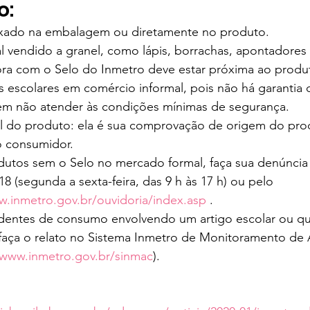
o:
fixado na embalagem ou diretamente no produto. 
l vendido a granel, como lápis, borrachas, apontadores 
a com o Selo do Inmetro deve estar próxima ao produt
s escolares em comércio informal, pois não há garantia
em não atender às condições mínimas de segurança. 
cal do produto: ela é sua comprovação de origem do pro
o consumidor.
dutos sem o Selo no mercado formal, faça sua denúncia 
8 (segunda a sexta-feira, das 9 h às 17 h) ou pelo 
w.inmetro.gov.br/ouvidoria/index.asp
 .
identes de consumo envolvendo um artigo escolar ou qu
 faça o relato no Sistema Inmetro de Monitoramento de 
www.inmetro.gov.br/sinmac
).