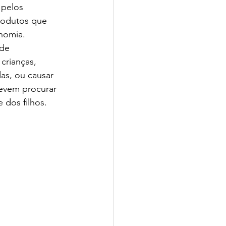
 pelos 
rodutos que 
nomia.
de 
io CPV | SchoolAdvisor
crianças, 
as, ou causar 
evem procurar 
 dos filhos.
isor