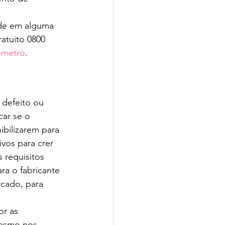
de em alguma 
atuito 0800 
Inmetro
.
 defeito ou 
car se o 
ibilizarem para 
vos para crer 
 requisitos 
ara o fabricante 
cado, para 
or as 
mesmo nos 