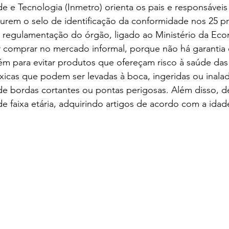
e e Tecnologia (Inmetro) orienta os pais e responsáveis
Colégio Augusto Laranja
Rainha da Paz | SchoolAdvisor
urem o selo de identificação da conformidade nos 25 p
e regulamentação do órgão, ligado ao Ministério da Eco
r comprar no mercado informal, porque não há garantia 
ubrick Escola | SchoolAdvisor
Kindy Escola Americana
Colég
m para evitar produtos que ofereçam risco à saúde das 
icas que podem ser levadas à boca, ingeridas ou inalad
de bordas cortantes ou pontas perigosas. Além disso, d
uque | SchoolAdvisor
Escola AB Sabin | SchoolAdvisor
e faixa etária, adquirindo artigos de acordo com a idade
Camino School | SchoolAdvisor
Escola Roda Viva | SchoolAdv