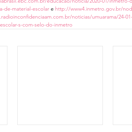
iabrasil.ebc.com.br/educacao/noticia/2020-01/inmetro-d
-de-material-escolar
 e 
http://www4.inmetro.gov.br/no
.radioinconfidenciaam.com.br/noticias/umuarama/24-01
escolar-s-com-selo-do-inmetro