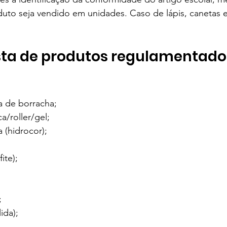
uto seja vendido em unidades. Caso de lápis, canetas e
ista de produtos regulamentado
a de borracha;
a/roller/gel;
 (hidrocor);
ite);
;
ida);