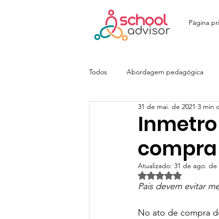
Página pri
Todos
Abordagem pedagógica
31 de mai. de 2021
3 min d
Ensino Fundamental
Ensino M
Inmetro
compra 
Colégio João Paulo I - JOPA
E
Atualizado:
31 de ago. de
Avaliado com NaN d
Pais devem evitar me
Colégio Itatiaia | SchoolAdvisor
No ato de compra do 