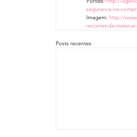
Fontes: 
http://agenc
seguranca-na-compra
Imagem: 
http://www
recomenda-material-
Posts recentes