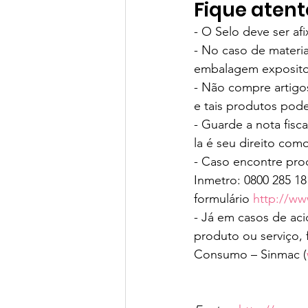
Fique atent
- O Selo deve ser a
- No caso de materia
embalagem expositor
- Não compre artigo
e tais produtos pod
- Guarde a nota fis
la é seu direito com
- Caso encontre pro
Inmetro: 0800 285 181
formulário 
http://ww
- Já em casos de ac
produto ou serviço,
Consumo – Sinmac (