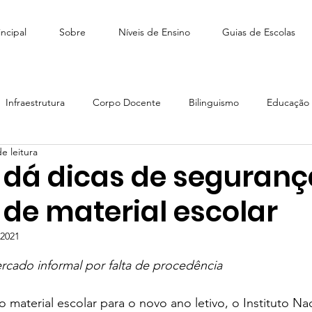
ncipal
Sobre
Níveis de Ensino
Guias de Escolas
Infraestrutura
Corpo Docente
Bilinguismo
Educação I
e leitura
édio
Como escolher escola
Tiny People Bilingual School
 dá dicas de seguranç
de material escolar
scola Stagium | SchoolAdvisor
Colégio Franco | SchoolAdvisor
 2021
e 5 estrelas.
rcado informal por falta de procedência
Escola CAMB SchoolAdvisor
Colégio Brasil Canadá
material escolar para o novo ano letivo, o Instituto Na