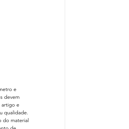
metro e 
is devem 
artigo e 
u qualidade. 
 do material 
nto de 