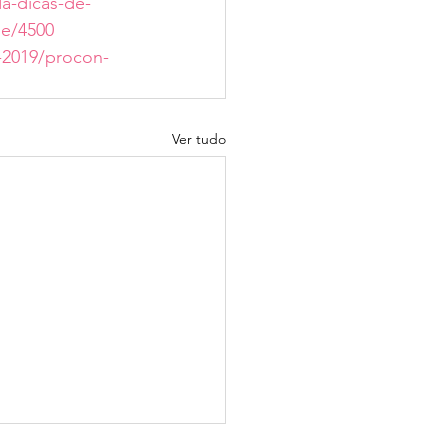
a-dicas-de-
de/4500
-2019/procon-
Ver tudo