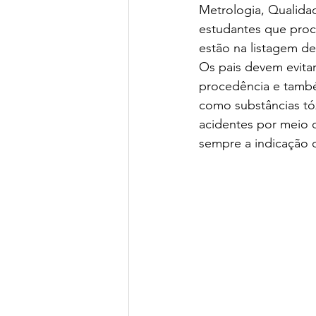
Metrologia, Qualidad
Green Book School | SchoolAdvisor
estudantes que proc
estão na listagem d
Os pais devem evita
Colégio BIS | SchoolAdvisor
A
procedência e també
como substâncias tóx
acidentes por meio 
St. Nicholas School
Escola Ed
sempre a indicação d
Avenues São Paulo | SchoolAdvisor
Escola Lumiar | SchoolAdvisor