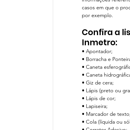
casos em que o prod
por exemplo.
Confira a l
Inmetro:
• Apontador;
• Borracha e Ponteir
• Caneta esferográfic
• Caneta hidrográfica
• Giz de cera;
• Lápis (preto ou graf
• Lápis de cor;
• Lapiseira;
• Marcador de texto
• Cola (líquida ou sól
• Corretor Adesivo;