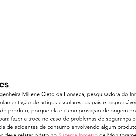
es
enheira Millene Cleto da Fonseca, pesquisadora do In
ulamentação de artigos escolares, os pais e responsáve
l do produto, porque ela é a comprovação de origem do 
 para fazer a troca no caso de problemas de segurança o
ia de acidentes de consumo envolvendo algum produto
r deve relatar o fato no 
Sistema Inmetro
 de Monitorame