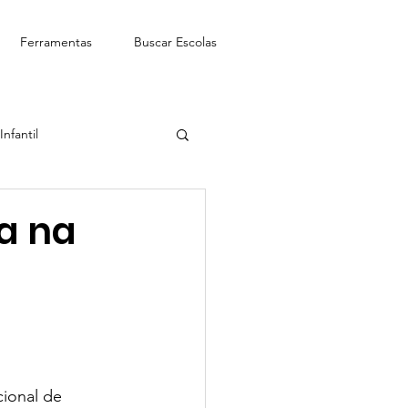
Ferramentas
Buscar Escolas
nfantil
See-Saw Escola Bilíngue
a na
cional de 