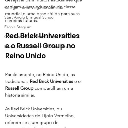
aspiram a uma educação de classe 
Colégio Inovar Veiga de Almeida
mundial e uma base sólida para suas 
Start Anglo Bilingual School
carreiras futuras.
Escola Stagium
Red Brick Universities 
GIS - The International School of S
e o Russell Group no 
Escola SEB Ribeirão - Unidade Ribei
Reino Unido
Paralelamente, no Reino Unido, as 
tradicionais 
Red Brick Universities
 e o 
Russell Group
 compartilham uma 
história similar. 
As Red Brick Universities, ou 
Universidades de Tijolo Vermelho, 
referem-se a um grupo de 