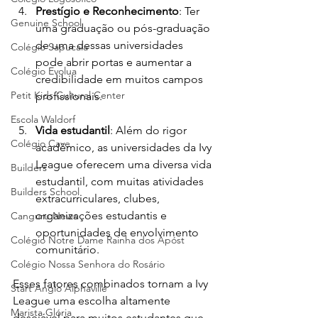
Prestígio e Reconhecimento
: Ter 
Genuine School
uma graduação ou pós-graduação 
de uma dessas universidades 
Colégio Sapucaia
pode abrir portas e aumentar a 
Colégio Evolua
credibilidade em muitos campos 
Petit Kids Cultural Center
profissionais.
Escola Waldorf
Vida estudantil
: Além do rigor 
Colégio Cave
acadêmico, as universidades da Ivy 
League oferecem uma diversa vida 
Builders
estudantil, com muitas atividades 
Builders School
extracurriculares, clubes, 
organizações estudantis e 
Canguru News
oportunidades de envolvimento 
Colégio Notre Dame Rainha dos Apóst
comunitário.
Colégio Nossa Senhora do Rosário
Esses fatores combinados tornam a Ivy 
Start Anglo Alphaville
League uma escolha altamente 
Marista Glória
desejável para muitos estudantes que 