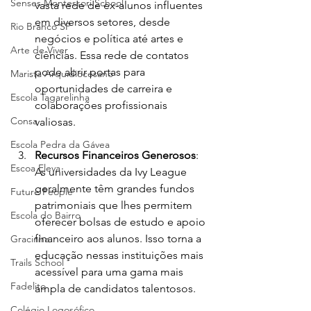
Senses Montessori School
vasta rede de ex-alunos influentes 
em diversos setores, desde 
Rio Branco SP
negócios e política até artes e 
Arte de Viver
ciências. Essa rede de contatos 
pode abrir portas para 
Marista Arquidiocesano
oportunidades de carreira e 
Escola Tagarelinha
colaborações profissionais 
Consa
valiosas.
Escola Pedra da Gávea
Recursos Financeiros Generosos
: 
Escoa Eleva
As universidades da Ivy League 
geralmente têm grandes fundos 
Future People
patrimoniais que lhes permitem 
Escola do Bairro
oferecer bolsas de estudo e apoio 
financeiro aos alunos. Isso torna a 
Gracinha
educação nessas instituições mais 
Trails School
acessível para uma gama mais 
Fadelito
ampla de candidatos talentosos.
Colégio Logosófico