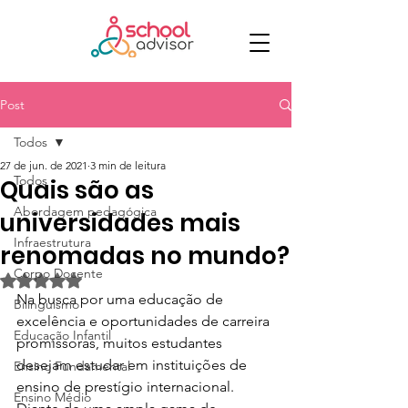
Post
Todos
27 de jun. de 2021
3 min de leitura
Todos
Quais são as
Abordagem pedagógica
universidades mais
Infraestrutura
renomadas no mundo?
Corpo Docente
Avaliado com NaN de 5 estrelas.
Na busca por uma educação de 
Bilinguismo
excelência e oportunidades de carreira 
Educação Infantil
promissoras, muitos estudantes 
desejam estudar em instituições de 
Ensino Fundamental
ensino de prestígio internacional. 
Ensino Médio