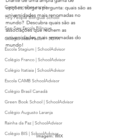
Diante de uma ampla gama de 
Como escolher escola
opções, surge a pergunta: quais são as 
universidades mais renomadas no 
Tiny People Bilingual School
mundo?  Descubra quais são as 
See-Saw Escola Bilíngue
associações que reúnem as 
universidades mais renomadas do 
Colégio João Paulo I - JOPA
mundo!
Escola Stagium | SchoolAdvisor
Colégio Franco | SchoolAdvisor
Colégio Itatiaia | SchoolAdvisor
Escola CAMB SchoolAdvisor
Colégio Brasil Canadá
Green Book School | SchoolAdvisor
Colégio Augusto Laranja
Rainha da Paz | SchoolAdvisor
Colégio BIS | SchoolAdvisor
Imagem: WIX