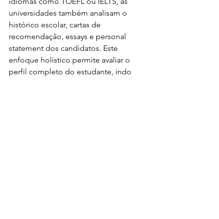
idiomas como TOEFL ou IELTS, as 
universidades também analisam o 
histórico escolar, cartas de 
recomendação, essays e personal 
statement dos candidatos. Este 
enfoque holístico permite avaliar o 
perfil completo do estudante, indo 
além das notas acadêmicas.
À medida que exploramos algumas 
das universidades mais renomadas do 
mundo, fica evidente que a busca por 
uma educação de excelência 
transcende fronteiras geográficas e 
culturais. Desde a emblemática Ivy 
League nos Estados Unidos até as 
tradicionais Red Brick Universities e o 
prestigioso Russell Group no Reino 
Unido, e ainda as reconhecidas Tokyo 