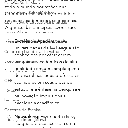
Gênesis Stella Maris
todo o mundo por razões que 
Escola Eleva | SchoolAdvisor
combinam sua história, prestígio e 
recursos acadêmicos excepcionais. 
CEB - Centro Educacional Brandão
Algumas das principais razões são:
Escola Villare | SchoolAdvisor
Excelência Acadêmica
: As 
Instituto GayLussac | SchoolAdvisor
universidades da Ivy League são 
Centro de Estudos Júlio Verne
conhecidas por oferecerem 
Liceo Santo Amaro
programas acadêmicos de alta 
qualidade em uma ampla gama 
SchoolAdvisor na mídia
de disciplinas. Seus professores 
OEBi
são líderes em suas áreas de 
estudo, e a ênfase na pesquisa e 
Férias
na inovação impulsiona a 
be.Living
excelência acadêmica.
Gestores de Escolas
Networking
: Fazer parte da Ivy 
Educação Internacional
League oferece acesso a uma 