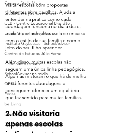
Gênesis Stella Maris
Visitar escolas com propostas 
diferentes abre os olhos. Ajuda a 
Escola Eleva | SchoolAdvisor
entender na prática como cada 
CEB - Centro Educacional Brandão
abordagem funciona no dia a dia e, 
Escola Villare | SchoolAdvisor
mais importante, como ela se encaixa 
com o estilo da sua família e com o 
Instituto GayLussac | SchoolAdvisor
jeito do seu filho aprender.
Centro de Estudos Júlio Verne
Além disso, muitas escolas não 
Liceo Santo Amaro
seguem uma única linha pedagógica. 
SchoolAdvisor na mídia
Algumas misturam o que há de melhor 
em diferentes abordagens e 
OEBi
conseguem oferecer um equilíbrio 
Férias
que faz sentido para muitas famílias.
be.Living
2. 
Não visitaria 
Gestores de Escolas
apenas escolas 
Educação Internacional