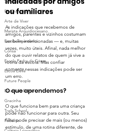
indicadas por amigos 
Senses Montessori School
ou familiares
Rio Branco SP
Arte de Viver
As indicações que recebemos de 
Marista Arquidiocesano
amigos, parentes e vizinhos costumam 
Escola Tagarelinha
ser bem-intencionadas — e, muitas 
vezes, muito úteis. Afinal, nada melhor 
Consa
do que ouvir relatos de quem já vive a 
Escola Pedra da Gávea
rotina da escola. Mas confiar 
somente
 nessas indicações pode ser 
Escoa Eleva
um erro.
Future People
O que aprendemos?
Escola do Bairro
Gracinha
O que funciona bem para uma criança 
Trails School
pode não funcionar para outra. Seu 
filho pode precisar de mais (ou menos) 
Fadelito
estímulo, de uma rotina diferente, de 
Colégio Logosófico