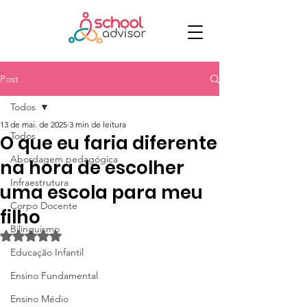
Post
Todos
13 de mai. de 2025
3 min de leitura
Todos
O que eu faria diferente
Abordagem pedagógica
na hora de escolher
Infraestrutura
uma escola para meu
Corpo Docente
filho
Bilinguismo
Avaliado com NaN de 5 estrelas.
Educação Infantil
Ensino Fundamental
Ensino Médio