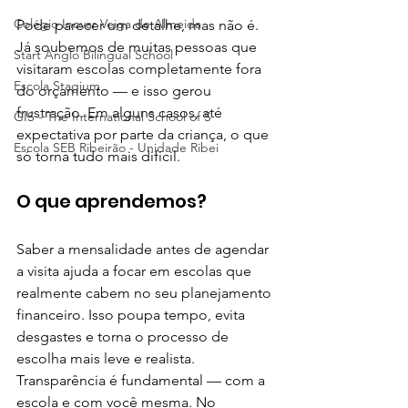
Colégio Inovar Veiga de Almeida
Pode parecer um detalhe, mas não é. 
Já soubemos de muitas pessoas que 
Start Anglo Bilingual School
visitaram escolas completamente fora 
Escola Stagium
do orçamento — e isso gerou 
frustração. Em alguns casos, até 
GIS - The International School of S
expectativa por parte da criança, o que 
Escola SEB Ribeirão - Unidade Ribei
só torna tudo mais difícil.
O que aprendemos?
Saber a mensalidade antes de agendar 
a visita ajuda a focar em escolas que 
realmente cabem no seu planejamento 
financeiro. Isso poupa tempo, evita 
desgastes e torna o processo de 
escolha mais leve e realista. 
Transparência é fundamental — com a 
escola e com você mesma. No 