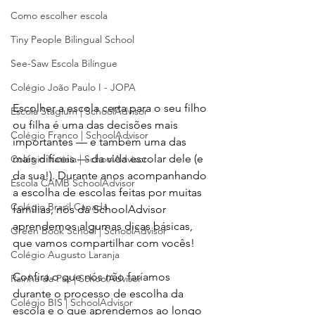
Como escolher escola
Tiny People Bilingual School
See-Saw Escola Bilíngue
Colégio João Paulo I - JOPA
Escolher a escola certa para o seu filho 
Escola Stagium | SchoolAdvisor
ou filha é uma das decisões mais 
Colégio Franco | SchoolAdvisor
importantes — e também uma das 
mais difíceis — da vida escolar dele (e 
Colégio Itatiaia | SchoolAdvisor
da sua!). Durante anos acompanhando 
Escola CAMB SchoolAdvisor
a escolha de escolas feitas por muitas 
Colégio Brasil Canadá
famílias, nós da SchoolAdvisor 
aprendemos algumas dicas básicas, 
Green Book School | SchoolAdvisor
que vamos compartilhar com vocês! 
Colégio Augusto Laranja
Confira o que nós não faríamos 
Rainha da Paz | SchoolAdvisor
durante o processo de escolha da 
Colégio BIS | SchoolAdvisor
escola e o que aprendemos ao longo 