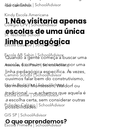
Aubrick Escola | SchoolAdvisor
do caminho.
Kindy Escola Americana
1. 
Não visitaria apenas 
Colégio CPV | SchoolAdvisor
escolas de uma única 
St. Nicholas School
linha pedagógica
Escola Eduque | SchoolAdvisor
Escola AB Sabin | SchoolAdvisor
Quando a gente começa a buscar uma 
escola, é comum se encantar por uma 
Avenues São Paulo | SchoolAdvisor
linha pedagógica específica. Às vezes, 
Camino School | SchoolAdvisor
ouvimos falar bem do construtivismo, 
Escola Roda Viva | SchoolAdvisor
do método Montessori, Waldorf ou 
tradicional — e achamos que aquela é 
Escola Lumiar | SchoolAdvisor
a
 escolha certa, sem considerar outras 
Poliedro Colégio | SchoolAdvisor
possibilidades.
GIS SP | SchoolAdvisor
O que aprendemos?
Escola Primeira | SchoolAdvisor