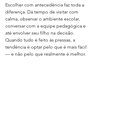
Escolher com antecedência faz toda a 
diferença. Dá tempo de visitar com 
calma, observar o ambiente escolar, 
conversar com a equipe pedagógica e 
até envolver seu filho na decisão. 
Quando tudo é feito às pressas, a 
tendência é optar pelo que é mais fácil 
— e não pelo que realmente é melhor.
Além disso, deixar para a última hora 
pode significar encontrar poucas vagas 
disponíveis ou ter que abrir mão de 
escolas que você adoraria considerar.
Conclusão
Cada criança é única. Cada família 