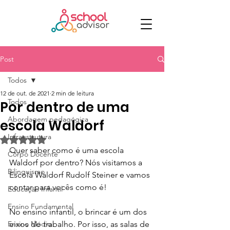
Post
Todos
12 de out. de 2021
2 min de leitura
Todos
Por dentro de uma
Abordagem pedagógica
escola Waldorf
Infraestrutura
Avaliado com NaN de 5 estrelas.
Quer saber como é uma escola 
Corpo Docente
Waldorf por dentro? Nós visitamos a 
Bilinguismo
Escola Waldorf Rudolf Steiner e vamos 
contar para vocês como é!
Educação Infantil
Ensino Fundamental
No ensino infantil, o brincar é um dos 
Ensino Médio
eixos do trabalho. Por isso, as salas de 