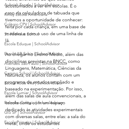
Aubrick Escola | SchoolAdvisor
acostumados a ver em escolas. É o 
caso da calculadora de tabuada que 
Kindy Escola Americana
tivemos a oportunidade de conhecer: 
Colégio CPV | SchoolAdvisor
feita por cada criança, em uma base de 
madeira e com o uso de uma linha de 
St. Nicholas School
lã. 
Escola Eduque | SchoolAdvisor
Escola AB Sabin | SchoolAdvisor
Ao chegar no Ensino Médio, além das 
disciplinas previstas na BNCC, como 
Avenues São Paulo | SchoolAdvisor
Linguagens, Matemática, Ciências da 
Camino School | SchoolAdvisor
Natureza, os alunos contam com um 
programa de estudos ampliado e 
Escola Roda Viva | SchoolAdvisor
baseado na experimentação. Por isso, 
Escola Lumiar | SchoolAdvisor
além das salas de aula convencionais, a 
Poliedro Colégio | SchoolAdvisor
escola conta com um espaço 
dedicado às atividades experimentais 
GIS SP | SchoolAdvisor
com diversas salas, entre elas: a sala do 
Escola Primeira | SchoolAdvisor
metal, onde os estudantes 