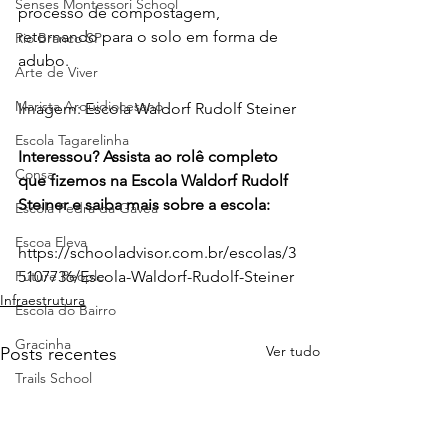
Senses Montessori School
processo de compostagem, 
retornando para o solo em forma de 
Rio Branco SP
adubo.
Arte de Viver
Marista Arquidiocesano
Imagem: Escola Waldorf Rudolf Steiner
Escola Tagarelinha
Interessou? Assista ao rolê completo 
Consa
que fizemos na Escola Waldorf Rudolf 
Steiner e saiba mais sobre a escola:
Escola Pedra da Gávea
Escoa Eleva
https://schooladvisor.com.br/escolas/3
Future People
5107736/Escola-Waldorf-Rudolf-Steiner
Infraestrutura
Escola do Bairro
Gracinha
Ver tudo
Posts recentes
Trails School
Fadelito
Colégio Logosófico