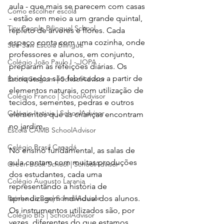
aula - que mais se parecem com casas 
Como escolher escola
- estão em meio a um grande quintal, 
Tiny People Bilingual School
repleto de árvores e flores. Cada 
espaço conta com uma cozinha, onde 
See-Saw Escola Bilíngue
professores e alunos, em conjunto, 
Colégio João Paulo I - JOPA
preparam as refeições diárias. Os 
brinquedos são fabricados a partir de 
Escola Stagium | SchoolAdvisor
elementos naturais, com utilização de 
Colégio Franco | SchoolAdvisor
tecidos, sementes, pedras e outros 
Colégio Itatiaia | SchoolAdvisor
elementos que as crianças encontram 
no jardim. 
Escola CAMB SchoolAdvisor
Colégio Brasil Canadá
No ensino fundamental, as salas de 
aula contam com muitas produções 
Green Book School | SchoolAdvisor
dos estudantes, cada uma 
Colégio Augusto Laranja
representando a história de 
Rainha da Paz | SchoolAdvisor
aprendizagem individual dos alunos. 
Os instrumentos utilizados são, por 
Colégio BIS | SchoolAdvisor
vezes, diferentes do que estamos 