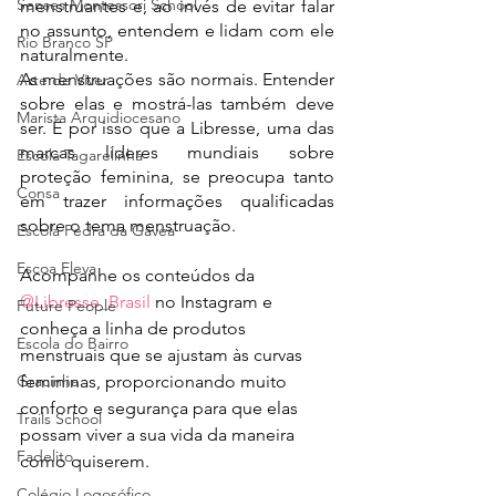
Senses Montessori School
menstruantes e, ao invés de evitar falar 
no assunto, entendem e lidam com ele 
Rio Branco SP
naturalmente.
As menstruações são normais. Entender 
Arte de Viver
sobre elas e mostrá-las também deve 
Marista Arquidiocesano
ser. É por isso que a Libresse, uma das 
marcas líderes mundiais sobre 
Escola Tagarelinha
proteção feminina, se preocupa tanto 
Consa
em trazer informações qualificadas 
sobre o tema menstruação.
Escola Pedra da Gávea
Escoa Eleva
Acompanhe os conteúdos da  
@Libresse_Brasil
 no Instagram e 
Future People
conheça a linha de produtos 
Escola do Bairro
menstruais que se ajustam às curvas 
Gracinha
femininas, proporcionando muito 
conforto e segurança para que elas 
Trails School
possam viver a sua vida da maneira 
Fadelito
como quiserem. 
Colégio Logosófico