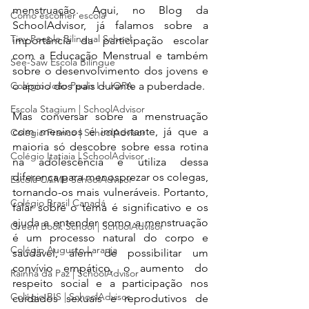
menstruação. Aqui, no Blog da 
Como escolher escola
SchoolAdvisor, já falamos sobre a 
Tiny People Bilingual School
importância da participação escolar 
com a Educação Menstrual e também 
See-Saw Escola Bilíngue
sobre o desenvolvimento dos jovens e 
Colégio João Paulo I - JOPA
o apoio dos pais durante a puberdade.
Escola Stagium | SchoolAdvisor
Mas conversar sobre a menstruação 
com meninos é importante, já que a 
Colégio Franco | SchoolAdvisor
maioria só descobre sobre essa rotina 
Colégio Itatiaia | SchoolAdvisor
na adolescência e utiliza dessa 
diferença para menosprezar os colegas, 
Escola CAMB SchoolAdvisor
tornando-os mais vulneráveis. Portanto, 
Colégio Brasil Canadá
falar sobre o tema é significativo e os 
ajuda a entender como a menstruação 
Green Book School | SchoolAdvisor
é um processo natural do corpo e 
Colégio Augusto Laranja
saudável, além de possibilitar um 
convívio empático, o aumento do 
Rainha da Paz | SchoolAdvisor
respeito social e a participação nos 
Colégio BIS | SchoolAdvisor
cuidados sexuais e reprodutivos de 