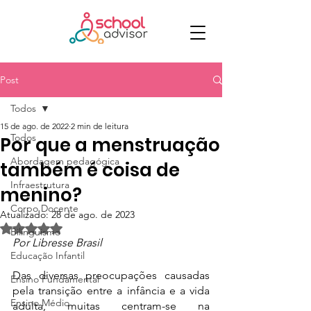
Post
Todos
15 de ago. de 2022
2 min de leitura
Todos
Por que a menstruação
Abordagem pedagógica
também é coisa de
Infraestrutura
menino?
Corpo Docente
Atualizado:
28 de ago. de 2023
Avaliado com NaN de 5 estrelas.
Bilinguismo
Por Libresse Brasil
Educação Infantil
Das diversas preocupações causadas 
Ensino Fundamental
pela transição entre a infância e a vida 
Ensino Médio
adulta, muitas centram-se na 