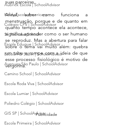
suas parceiras. 
Aubrick Escola | SchoolAdvisor
Kindy Escola Americana
Afinal, saber como funciona a 
menstruação, porque e de quanto em 
Colégio CPV | SchoolAdvisor
quanto tempo acontece ela acontece, 
significa aprender como o ser humano 
St. Nicholas School
se reproduz. Mas a abertura para falar 
Escola Eduque | SchoolAdvisor
sobre o tema vai muito além: quebra 
um tabu e rompe com a ideia de que 
Escola AB Sabin | SchoolAdvisor
esse processo fisiológico é motivo de 
Avenues São Paulo | SchoolAdvisor
vergonha. 
Camino School | SchoolAdvisor
Escola Roda Viva | SchoolAdvisor
Escola Lumiar | SchoolAdvisor
Poliedro Colégio | SchoolAdvisor
GIS SP | SchoolAdvisor
Publicidade
Escola Primeira | SchoolAdvisor