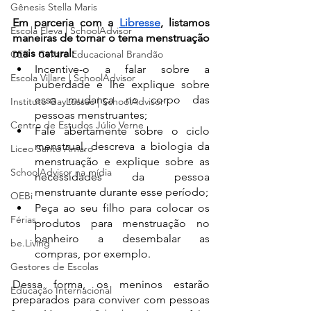
Gênesis Stella Maris
Em parceria com a 
Libresse
, listamos 
Escola Eleva | SchoolAdvisor
maneiras de tornar o tema menstruação 
mais natural:
CEB - Centro Educacional Brandão
Incentive-o a falar sobre a 
Escola Villare | SchoolAdvisor
puberdade e lhe explique sobre 
essa mudança no corpo das 
Instituto GayLussac | SchoolAdvisor
pessoas menstruantes;
Centro de Estudos Júlio Verne
Fale abertamente sobre o ciclo 
menstrual, descreva a biologia da 
Liceo Santo Amaro
menstruação e explique sobre as 
SchoolAdvisor na mídia
necessidades da pessoa 
menstruante durante esse período;
OEBi
Peça ao seu filho para colocar os 
Férias
produtos para menstruação no 
banheiro a desembalar as 
be.Living
compras, por exemplo.
Gestores de Escolas
Dessa forma, os meninos estarão 
Educação Internacional
preparados para conviver com pessoas 