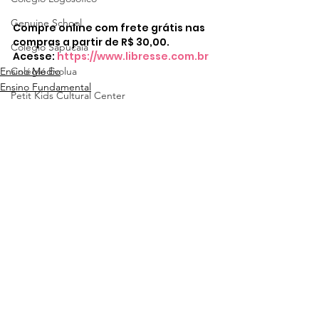
Genuine School
Compre online com frete grátis nas 
compras a partir de R$ 30,00. 
Colégio Sapucaia
Acesse: 
https://www.libresse.com.br
Colégio Evolua
Ensino Médio
Ensino Fundamental
Petit Kids Cultural Center
Escola Waldorf
Ver tudo
Posts recentes
Colégio Cave
Builders
Builders School
Canguru News
Colégio Notre Dame Rainha dos Apóst
Colégio Nossa Senhora do Rosário
Start Anglo Alphaville
Marista Glória