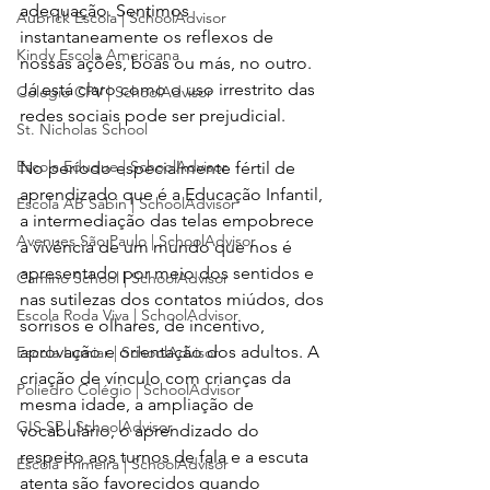
adequação. Sentimos 
Aubrick Escola | SchoolAdvisor
instantaneamente os reflexos de 
Kindy Escola Americana
nossas ações, boas ou más, no outro. 
Já está claro como o uso irrestrito das 
Colégio CPV | SchoolAdvisor
redes sociais pode ser prejudicial.
St. Nicholas School
Escola Eduque | SchoolAdvisor
No período especialmente fértil de 
aprendizado que é a Educação Infantil, 
Escola AB Sabin | SchoolAdvisor
a intermediação das telas empobrece 
Avenues São Paulo | SchoolAdvisor
a vivência de um mundo que nos é 
apresentado por meio dos sentidos e 
Camino School | SchoolAdvisor
nas sutilezas dos contatos miúdos, dos 
Escola Roda Viva | SchoolAdvisor
sorrisos e olhares, de incentivo, 
aprovação e orientação dos adultos. A 
Escola Lumiar | SchoolAdvisor
criação de vínculo com crianças da 
Poliedro Colégio | SchoolAdvisor
mesma idade, a ampliação de 
GIS SP | SchoolAdvisor
vocabulário, o aprendizado do 
respeito aos turnos de fala e a escuta 
Escola Primeira | SchoolAdvisor
atenta são favorecidos quando 