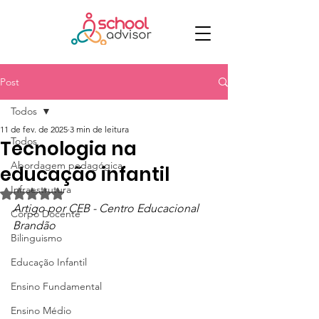
Post
Todos
11 de fev. de 2025
3 min de leitura
Todos
Tecnologia na
Abordagem pedagógica
educação infantil
Infraestrutura
Avaliado com NaN de 5 estrelas.
Artigo por CEB - Centro Educacional 
Corpo Docente
Brandão
Bilinguismo
Educação Infantil
Ensino Fundamental
Ensino Médio