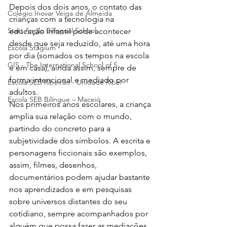
Depois dos dois anos, o contato das 
Colégio Inovar Veiga de Almeida
crianças com a tecnologia na 
Start Anglo Bilingual School
educação infantil pode acontecer 
desde que seja reduzido, até uma hora 
Escola Stagium
por dia (somados os tempos na escola 
GIS - The International School of S
e em casa), ainda assim, sempre de 
forma intencional e mediado por 
Escola SEB Ribeirão - Unidade Ribei
adultos.
Escola SEB Bilíngue – Maceió
Nos primeiros anos escolares, a criança 
amplia sua relação com o mundo, 
partindo do concreto para a 
subjetividade dos símbolos. A escrita e 
personagens ficcionais são exemplos, 
assim, filmes, desenhos, 
documentários podem ajudar bastante 
nos aprendizados e em pesquisas 
sobre universos distantes do seu 
cotidiano, sempre acompanhados por 
alguém que possa fazer as mediações 