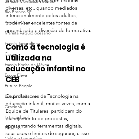
coloridos, sonoros, com texturas 
Senses Montessori School
diversas, etc., quando mediados 
Rio Branco SP
intencionalmente pelos adultos, 
Arte de Viver
podem ser excelentes fontes de 
aprendizado e diversão de forma ativa.
Marista Arquidiocesano
Escola Tagarelinha
Como a tecnologia é 
Consa
utilizada na 
Escola Pedra da Gávea
educação infantil no 
Escoa Eleva
CEB
Future People
Os professores de Tecnologia na 
Escola do Bairro
educação infantil, muitas vezes, com a 
Gracinha
Equipe de Titulares, participam do 
Trails School
planejamento de propostas, 
apresentando ferramentas digitais, 
Fadelito
seus usos e limites de segurança. Isso 
Colégio Logosófico