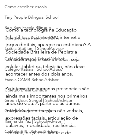
Como escolher escola
Tiny People Bilingual School
See-Saw Escola Bilíngue
Como a tecnologia na Educação 
Infantil, especialmente a internet e 
Colégio João Paulo I - JOPA
jogos digitais, aparece no cotidiano? A 
Escola Stagium | SchoolAdvisor
Sociedade Brasileira de Pediatria 
Colégio Franco | SchoolAdvisor
considera que o uso de telas, seja 
celular, tablet ou televisão, não deve 
Colégio Itatiaia | SchoolAdvisor
acontecer antes dos dois anos.
Escola CAMB SchoolAdvisor
As interações humanas presenciais são 
Colégio Brasil Canadá
ainda mais importantes nos primeiros 
Green Book School | SchoolAdvisor
anos de vida. A partir delas damos 
modelos de interações não verbais, 
Colégio Augusto Laranja
expressões faciais, articulação de 
Rainha da Paz | SchoolAdvisor
palavras, moralidade, resiliência, 
Colégio BIS | SchoolAdvisor
empatia, noção de limite e de 