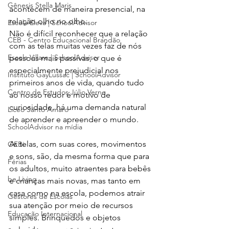
Gênesis Stella Maris
acontecem de maneira presencial, na 
relação olho no olho.
Escola Eleva | SchoolAdvisor
Não é difícil reconhecer que a relação 
CEB - Centro Educacional Brandão
com as telas muitas vezes faz de nós 
Escola Villare | SchoolAdvisor
pessoas mais passivas, o que é 
especialmente prejudicial nos 
Instituto GayLussac | SchoolAdvisor
primeiros anos de vida, quando tudo 
Centro de Estudos Júlio Verne
ao nosso redor é motivo de 
curiosidade, há uma demanda natural 
Liceo Santo Amaro
de aprender e apreender o mundo.
SchoolAdvisor na mídia
As telas, com suas cores, movimentos 
OEBi
e sons, são, da mesma forma que para 
Férias
os adultos, muito atraentes para bebês 
be.Living
e crianças mais novas, mas tanto em 
casa como na escola, podemos atrair 
Gestores de Escolas
sua atenção por meio de recursos 
Educação Internacional
simples. Brinquedos e objetos 