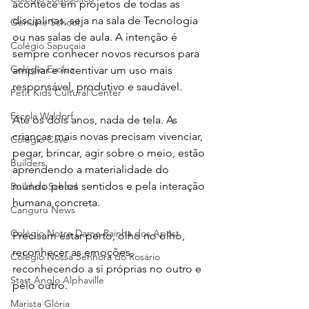
acontece em projetos de todas as 
disciplinas, seja na sala de Tecnologia 
Genuine School
ou nas salas de aula. A intenção é 
Colégio Sapucaia
sempre conhecer novos recursos para 
Colégio Evolua
ampliar e incentivar um uso mais 
responsável, produtivo e saudável.
Petit Kids Cultural Center
Escola Waldorf
Até os dois anos, nada de tela. As 
crianças mais novas precisam vivenciar, 
Colégio Cave
pegar, brincar, agir sobre o meio, estão 
Builders
aprendendo a materialidade do 
mundo pelos sentidos e pela interação 
Builders School
humana concreta.
Canguru News
Colégio Notre Dame Rainha dos Apóst
Precisam estar perto, olho no olho, 
reconhecer as emoções, 
Colégio Nossa Senhora do Rosário
reconhecendo a si próprias no outro e 
Start Anglo Alphaville
pelo outro.
Marista Glória