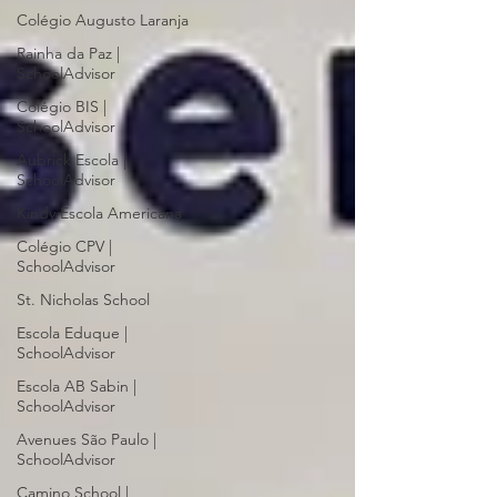
Colégio Augusto Laranja
Rainha da Paz |
SchoolAdvisor
Colégio BIS |
SchoolAdvisor
Aubrick Escola |
SchoolAdvisor
Kindy Escola Americana
Colégio CPV |
SchoolAdvisor
St. Nicholas School
Escola Eduque |
SchoolAdvisor
Escola AB Sabin |
SchoolAdvisor
Avenues São Paulo |
SchoolAdvisor
Camino School |