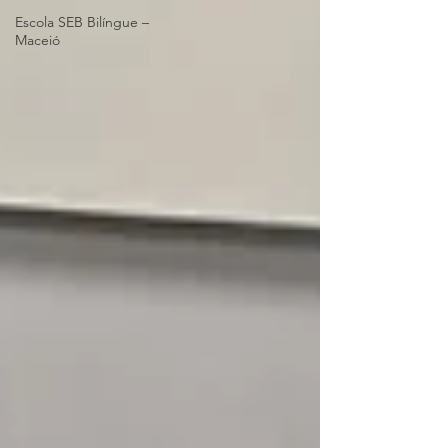
Escola SEB Bilíngue –
Maceió