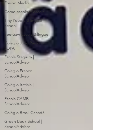
Ensino Médio
Como escolher escola
Tiny People Bilingual
School
See-Saw Escola Bilíngue
Colégio João Paulo I -
JOPA
Escola Stagium |
SchoolAdvisor
Colégio Franco |
SchoolAdvisor
Colégio Itatiaia |
SchoolAdvisor
Escola CAMB
SchoolAdvisor
Colégio Brasil Canadá
Green Book School |
SchoolAdvisor