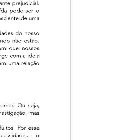
te prejudicial. 
Pensando em promover um estilo de vida mais equilibrado, uma boa saída pode ser o 
nsciente de uma 
io CPV | SchoolAdvisor
ades do nosso 
do não estão. 
om que nossos 
ge com a ideia 
rem uma relação 
isor
mer. Ou seja, 
astigação, mas 
ltos. Por esse 
cessidades -  o 