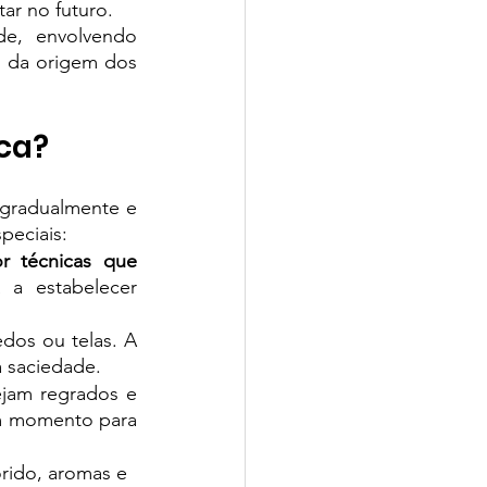
ar no futuro.  
e, envolvendo 
 da origem dos 
ca? 
 gradualmente e 
eciais: 
r técnicas que 
 a estabelecer 
dos ou telas. A 
 saciedade. 
ejam regrados e 
m momento para 
rido, aromas e 