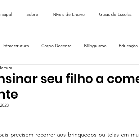
ncipal
Sobre
Níveis de Ensino
Guias de Escolas
Infraestrutura
Corpo Docente
Bilinguismo
Educação I
leitura
édio
Como escolher escola
Tiny People Bilingual School
sinar seu filho a com
nte
scola Stagium | SchoolAdvisor
Colégio Franco | SchoolAdvisor
 2023
e 5 estrelas.
Escola CAMB SchoolAdvisor
Colégio Brasil Canadá
ais precisem recorrer aos brinquedos ou telas em mu