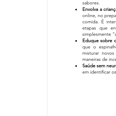
sabores. 
Envolva a crian
online, no prep
comida. É inte
etapas que en
simplesmente “a
Eduque sobre o
que o espinafr
misturar novo
maneiras de ince
Saúde sem neur
em identificar o