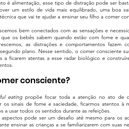
 é alimentação, esse tipo de distração pode ser bastan
Colégio Augusto Laranja
Rainha da Paz | SchoolAdvisor
técnica que vai te ajudar a ensinar seu filho a comer co
 
ubrick Escola | SchoolAdvisor
Kindy Escola Americana
Colég
scemos bem conectados com as sensações e necessid
a que os bebês sabem quando estão com fome e quan
rescemos, as distrações e comportamentos fazem c
 segundo plano. Nesse sentido, o comer consciente sur
uque | SchoolAdvisor
Escola AB Sabin | SchoolAdvisor
as a ficarem atentas a esse radar biológico e construí
entos. 
Camino School | SchoolAdvisor
Escola Roda Viva | SchoolAdv
comer consciente?
ful eating
 propõe focar toda a atenção no ato de co
os sinais de fome e saciedade, ficarmos atentos à m
a usar todos os sentidos durante as refeições. 
aspectos pode ser um desafio até mesmo para os adu
nte ensinar as crianças a se familiarizarem com suas ne