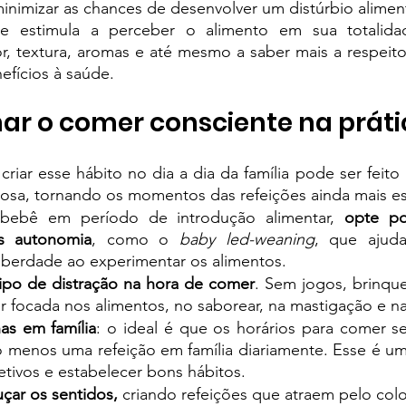
inimizar as chances de desenvolver um distúrbio aliment
e estimula a perceber o alimento em sua totalidad
, textura, aromas e até mesmo a saber mais a respeito
efícios à saúde. 
ar o comer consciente na práti
criar esse hábito no dia a dia da família pode ser feito
osa, tornando os momentos das refeições ainda mais esp
bebê em período de introdução alimentar, 
opte po
s autonomia
, como o 
baby led-weaning
, que ajuda
liberdade ao experimentar os alimentos. 
tipo de distração na hora de comer
. Sem jogos, brinque
r focada nos alimentos, no saborear, na mastigação e na
nas em família
: o ideal é que os horários para comer s
o menos uma refeição em família diariamente. Esse é u
fetivos e estabelecer bons hábitos. 
çar os sentidos, 
criando refeições que atraem pelo colo