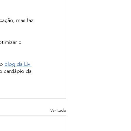
cação, mas faz 
timizar o 
o 
blog da Liv 
 o cardápio da
Ver tudo