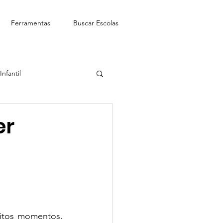
Ferramentas
Buscar Escolas
nfantil
See-Saw Escola Bilíngue
er
itos momentos. 