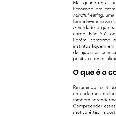
Mas quando o assunto
Green Book School | SchoolAdvisor
mindful eating
, uma 
forma leve e natural.
Colégio BIS | SchoolAdvisor
A
A verdade é que na
corpo. Não é à to
Porém, conforme c
instintos fiquem em
St. Nicholas School
Escola Ed
de ajudar as crianç
positiva com os alim
Avenues São Paulo | SchoolAdvisor
O que é o 
Resumindo, o 
mind
Escola Lumiar | SchoolAdvisor
entendermos melhor 
também aprendermos 
Compreender esses 
motivo é tão importa