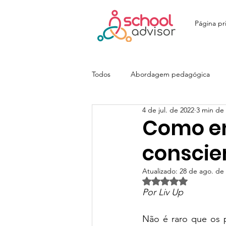
Página pri
Todos
Abordagem pedagógica
4 de jul. de 2022
3 min de 
Ensino Fundamental
Ensino M
Como en
conscie
Colégio João Paulo I - JOPA
E
Atualizado:
28 de ago. de
Avaliado com NaN d
Por Liv Up
Colégio Itatiaia | SchoolAdvisor
Não é raro que os p