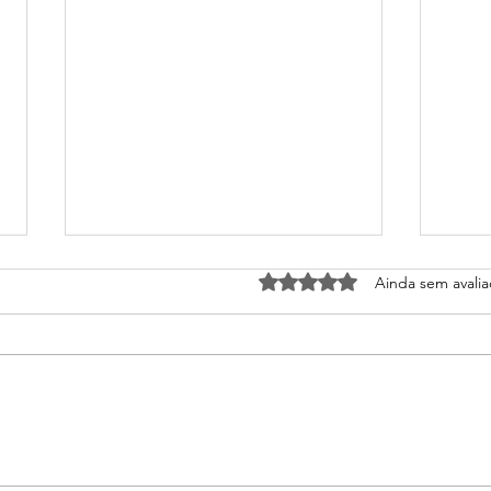
Avaliado com 0 de 5 estrel
Ainda sem avali
Importância dos
O qu
alimentos orgânicos
cria